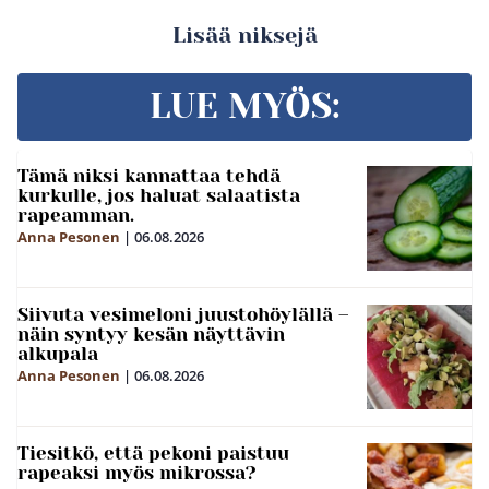
Lisää niksejä
LUE MYÖS:
Tämä niksi kannattaa tehdä
kurkulle, jos haluat salaatista
rapeamman.
Anna Pesonen
|
06.08.2026
Siivuta vesimeloni juustohöylällä –
näin syntyy kesän näyttävin
alkupala
Anna Pesonen
|
06.08.2026
Tiesitkö, että pekoni paistuu
rapeaksi myös mikrossa?