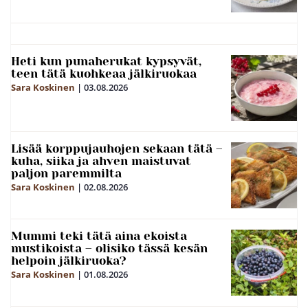
Heti kun punaherukat kypsyvät,
teen tätä kuohkeaa jälkiruokaa
Sara Koskinen
|
03.08.2026
Lisää korppujauhojen sekaan tätä –
kuha, siika ja ahven maistuvat
paljon paremmilta
Sara Koskinen
|
02.08.2026
Mummi teki tätä aina ekoista
mustikoista – olisiko tässä kesän
helpoin jälkiruoka?
Sara Koskinen
|
01.08.2026