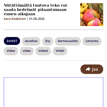
Mitättömältä tuntuva teko voi
saada hedelmät pilaantumaan
ennen aikojaan
Sara Koskinen
|
01.08.2026
AIHEET
davehax
Diy
kermavaahto
Leivonta
Video
video
Videot
Vinkit
Jaa
1€ = 10€ arvosta
ilmaiskierroksia ilman
kierrätystä!