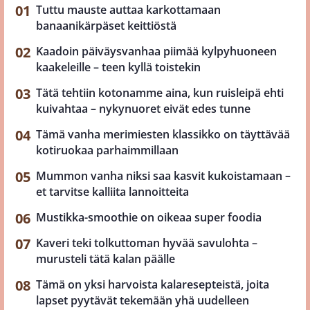
Tuttu mauste auttaa karkottamaan
banaanikärpäset keittiöstä
Kaadoin päiväysvanhaa piimää kylpyhuoneen
kaakeleille – teen kyllä toistekin
Tätä tehtiin kotonamme aina, kun ruisleipä ehti
kuivahtaa – nykynuoret eivät edes tunne
Tämä vanha merimiesten klassikko on täyttävää
kotiruokaa parhaimmillaan
Mummon vanha niksi saa kasvit kukoistamaan –
et tarvitse kalliita lannoitteita
Mustikka-smoothie on oikeaa super foodia
Kaveri teki tolkuttoman hyvää savulohta –
murusteli tätä kalan päälle
Tämä on yksi harvoista kalaresepteistä, joita
lapset pyytävät tekemään yhä uudelleen