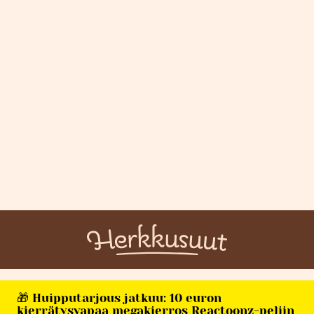
🎁 Huipputarjous jatkuu: 10 euron
kierrätysvapaa megakierros Reactoonz-peliin