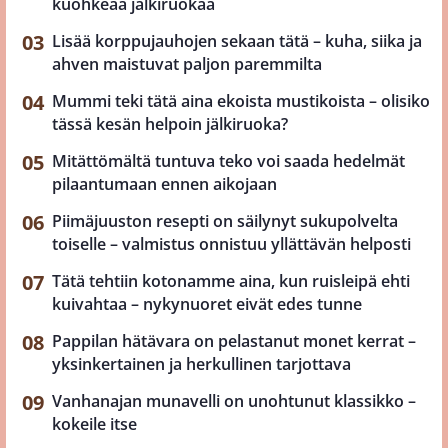
kuohkeaa jälkiruokaa
Lisää korppujauhojen sekaan tätä – kuha, siika ja
ahven maistuvat paljon paremmilta
Mummi teki tätä aina ekoista mustikoista – olisiko
tässä kesän helpoin jälkiruoka?
Mitättömältä tuntuva teko voi saada hedelmät
pilaantumaan ennen aikojaan
Piimäjuuston resepti on säilynyt sukupolvelta
toiselle – valmistus onnistuu yllättävän helposti
Tätä tehtiin kotonamme aina, kun ruisleipä ehti
kuivahtaa – nykynuoret eivät edes tunne
Pappilan hätävara on pelastanut monet kerrat –
yksinkertainen ja herkullinen tarjottava
Vanhanajan munavelli on unohtunut klassikko –
kokeile itse