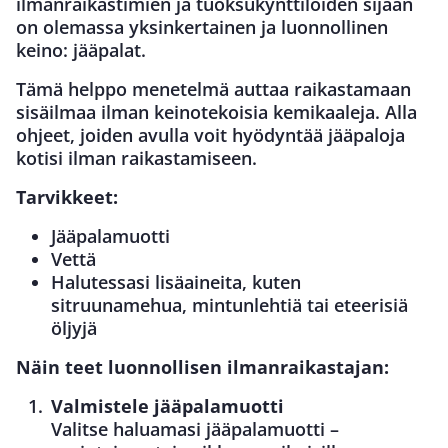
ilmanraikastimien ja tuoksukynttilöiden sijaan
on olemassa yksinkertainen ja luonnollinen
keino: jääpalat.
Tämä helppo menetelmä auttaa raikastamaan
sisäilmaa ilman keinotekoisia kemikaaleja. Alla
ohjeet, joiden avulla voit hyödyntää jääpaloja
kotisi ilman raikastamiseen.
Tarvikkeet:
Jääpalamuotti
Vettä
Halutessasi lisäaineita, kuten
sitruunamehua, mintunlehtiä tai eteerisiä
öljyjä
Näin teet luonnollisen ilmanraikastajan:
Valmistele jääpalamuotti
Valitse haluamasi jääpalamuotti –