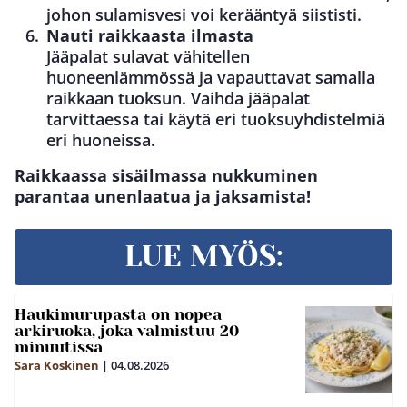
johon sulamisvesi voi kerääntyä siististi.
Nauti raikkaasta ilmasta
Jääpalat sulavat vähitellen
huoneenlämmössä ja vapauttavat samalla
raikkaan tuoksun. Vaihda jääpalat
tarvittaessa tai käytä eri tuoksuyhdistelmiä
eri huoneissa.
Raikkaassa sisäilmassa nukkuminen
parantaa unenlaatua ja jaksamista!
LUE MYÖS:
Haukimurupasta on nopea
arkiruoka, joka valmistuu 20
minuutissa
Sara Koskinen
|
04.08.2026