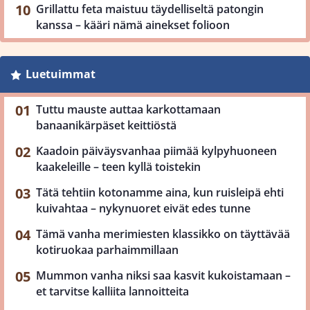
Grillattu feta maistuu täydelliseltä patongin
kanssa – kääri nämä ainekset folioon
Luetuimmat
Tuttu mauste auttaa karkottamaan
banaanikärpäset keittiöstä
Kaadoin päiväysvanhaa piimää kylpyhuoneen
kaakeleille – teen kyllä toistekin
Tätä tehtiin kotonamme aina, kun ruisleipä ehti
kuivahtaa – nykynuoret eivät edes tunne
Tämä vanha merimiesten klassikko on täyttävää
kotiruokaa parhaimmillaan
Mummon vanha niksi saa kasvit kukoistamaan –
et tarvitse kalliita lannoitteita