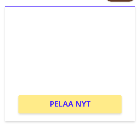
1€ = 10€ arvosta
ilmaiskierroksia ilman
kierrätystä!
Talleta 1€
Saat heti 50 ilmaiskierrosta Tuohi
1000 -peliin (arvo 0,20€ per kierros)!
Ei kierrätysvaatimusta!
PELAA NYT