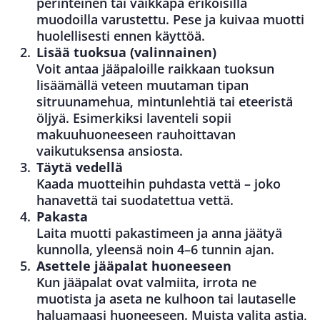
perinteinen tai vaikkapa erikoisilla
muodoilla varustettu. Pese ja kuivaa muotti
huolellisesti ennen käyttöä.
Lisää tuoksua (valinnainen)
Voit antaa jääpaloille raikkaan tuoksun
lisäämällä veteen muutaman tipan
sitruunamehua, mintunlehtiä tai eteeristä
öljyä. Esimerkiksi laventeli sopii
makuuhuoneeseen rauhoittavan
vaikutuksensa ansiosta.
Täytä vedellä
Kaada muotteihin puhdasta vettä – joko
hanavettä tai suodatettua vettä.
Pakasta
Laita muotti pakastimeen ja anna jäätyä
kunnolla, yleensä noin 4–6 tunnin ajan.
Asettele jääpalat huoneeseen
Kun jääpalat ovat valmiita, irrota ne
muotista ja aseta ne kulhoon tai lautaselle
haluamaasi huoneeseen. Muista valita astia,