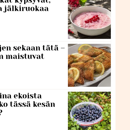
a jälkiruokaa
jen sekaan tätä –
en maistuvat
ina ekoista
iko tässä kesän
?