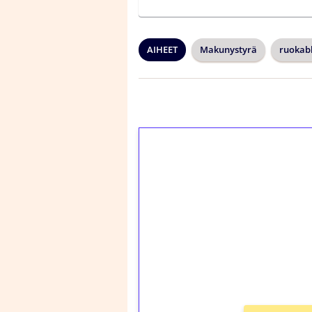
AIHEET
Makunystyrä
ruokabl
1€ = 10€ arvosta 
kierrätystä!
Talleta 1€
Saat heti 50 ilmaiskier
kierros)!
Ei kierrätysvaatimusta