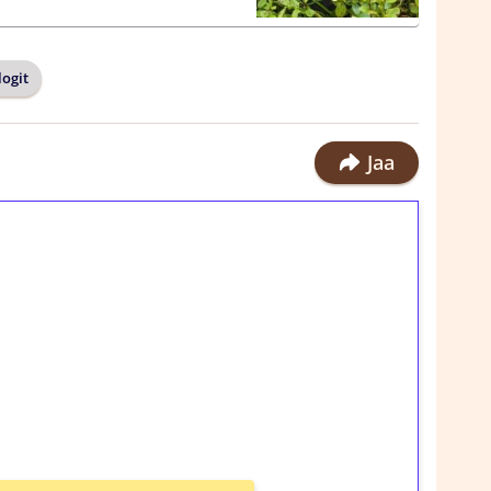
ogit
Jaa
ilmaiskierroksia ilman
rosta Tuohi 1000 -peliin (arvo 0,20€ per
!