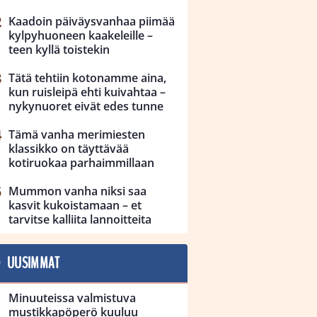
Kaadoin päiväysvanhaa piimää
kylpyhuoneen kaakeleille –
teen kyllä toistekin
Tätä tehtiin kotonamme aina,
kun ruisleipä ehti kuivahtaa –
nykynuoret eivät edes tunne
Tämä vanha merimiesten
klassikko on täyttävää
kotiruokaa parhaimmillaan
Mummon vanha niksi saa
kasvit kukoistamaan – et
tarvitse kalliita lannoitteita
UUSIMMAT
Minuuteissa valmistuva
mustikkapöperö kuuluu