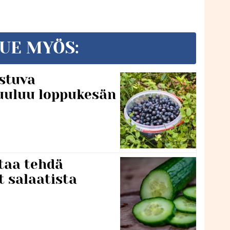
UE MYÖS:
stuva
uuluu loppukesän
taa tehdä
t salaatista