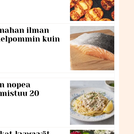
 nahan ilman
 helpommin kuin
n nopea
lmistuu 20
kat kypsyvät,