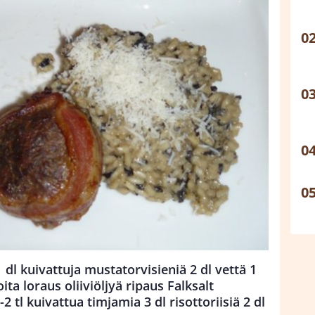
 kuivattuja mustatorvisieniä 2 dl vettä 1
ita loraus oliiviöljyä ripaus Falksalt
 tl kuivattua timjamia 3 dl risottoriisiä 2 dl