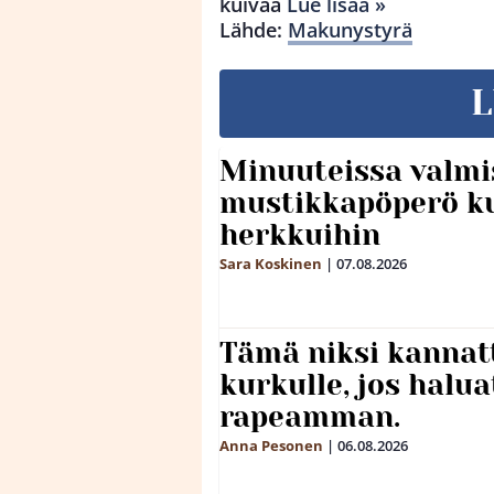
kuivaa
Lue lisää »
Lähde:
Makunystyrä
L
Minuuteissa valmi
mustikkapöperö k
herkkuihin
Sara Koskinen
|
07.08.2026
Tämä niksi kannat
kurkulle, jos halua
rapeamman.
Anna Pesonen
|
06.08.2026