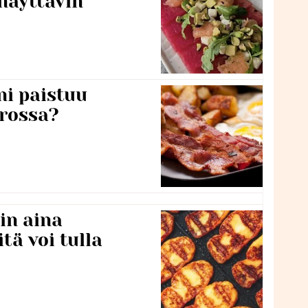
näyttävin
ni paistuu
rossa?
in aina
itä voi tulla