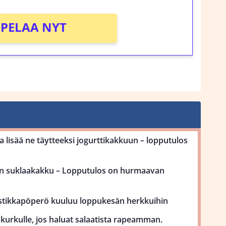
PELAA NYT
 lisää ne täytteeksi jogurttikakkuun – lopputulos
on suklaakakku – Lopputulos on hurmaavan
stikkapöperö kuuluu loppukesän herkkuihin
kurkulle, jos haluat salaatista rapeamman.