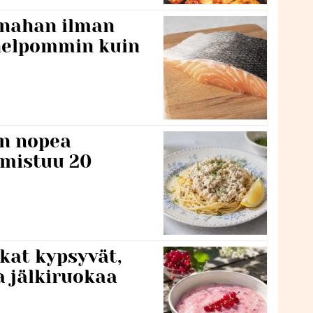
 nahan ilman
 helpommin kuin
n nopea
lmistuu 20
kat kypsyvät,
a jälkiruokaa