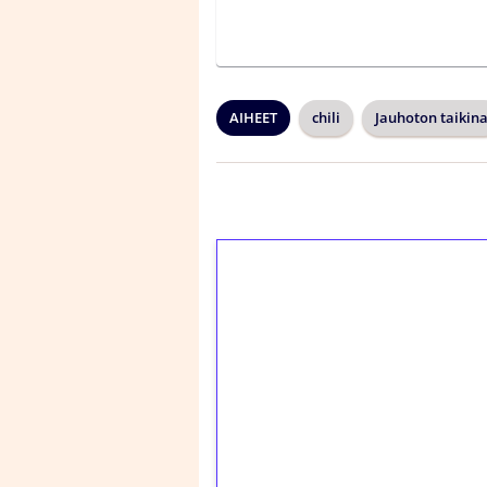
AIHEET
chili
Jauhoton taikin
1€ = 10€ arvosta 
kierrätystä!
Talleta 1€
Saat heti 50 ilmaiskier
kierros)!
Ei kierrätysvaatimusta