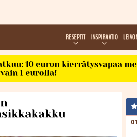
RESEPTIT
INSPIRAATIO
LEIVO
atkuu: 10 euron kierrätysvapaa m
vain 1 eurolla!
an
nsikkakakku