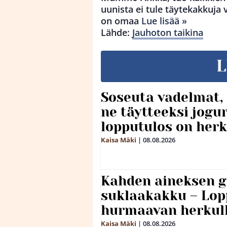
uunista ei tule täytekakkuja 
on omaa
Lue lisää »
Lähde:
Jauhoton taikina
L
Soseuta vadelmat, 
ne täytteeksi jogu
lopputulos on herk
Kaisa Mäki
|
08.08.2026
Kahden aineksen g
suklaakakku – Lop
hurmaavan herkul
Kaisa Mäki
|
08.08.2026