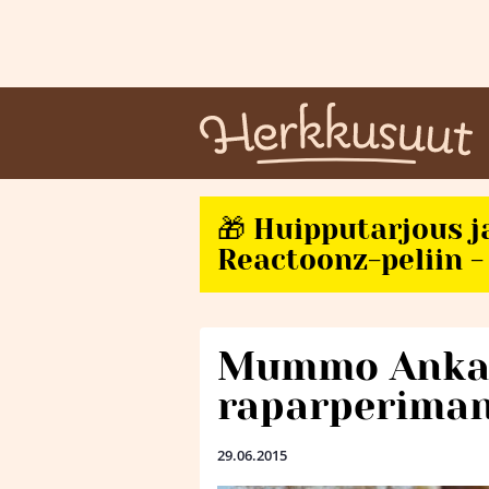
🎁 Huipputarjous j
Reactoonz-peliin - 
Mummo Ank
raparperima
29.06.2015