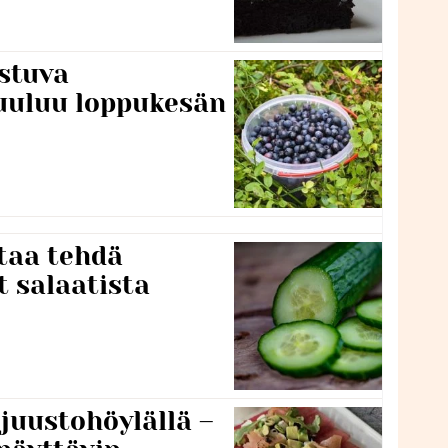
stuva
uuluu loppukesän
taa tehdä
t salaatista
 juustohöylällä –