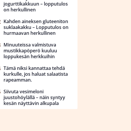
jogurttikakkuun – lopputulos
on herkullinen
Kahden aineksen gluteeniton
suklaakakku – Lopputulos on
hurmaavan herkullinen
Minuuteissa valmistuva
mustikkapöperö kuuluu
loppukesän herkkuihin
Tämä niksi kannattaa tehdä
kurkulle, jos haluat salaatista
rapeamman.
Siivuta vesimeloni
juustohöylällä – näin syntyy
kesän näyttävin alkupala