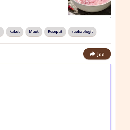
a
kakut
Muut
Reseptit
ruokablogit
Jaa
ilmaiskierroksia ilman
rosta Tuohi 1000 -peliin (arvo 0,20€ per
!