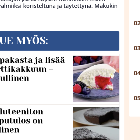
valmiiksi koristeltuna ja täytettynä. Makukin
UE MYÖS:
pakasta ja lisää
rttikakkuun –
ullinen
luteeniton
putulos on
linen