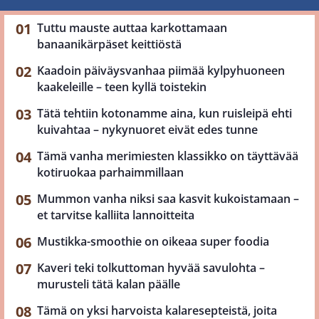
Tuttu mauste auttaa karkottamaan
banaanikärpäset keittiöstä
Kaadoin päiväysvanhaa piimää kylpyhuoneen
kaakeleille – teen kyllä toistekin
Tätä tehtiin kotonamme aina, kun ruisleipä ehti
kuivahtaa – nykynuoret eivät edes tunne
Tämä vanha merimiesten klassikko on täyttävää
kotiruokaa parhaimmillaan
Mummon vanha niksi saa kasvit kukoistamaan –
et tarvitse kalliita lannoitteita
Mustikka-smoothie on oikeaa super foodia
Kaveri teki tolkuttoman hyvää savulohta –
murusteli tätä kalan päälle
Tämä on yksi harvoista kalaresepteistä, joita