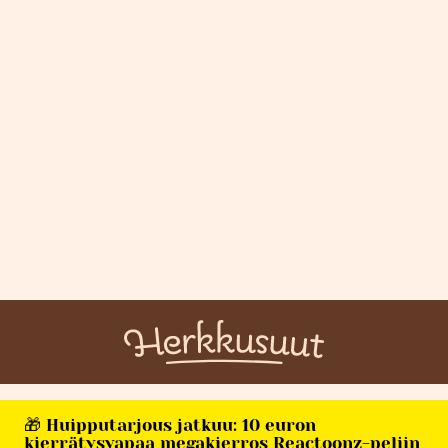
🎁 Huipputarjous jatkuu: 10 euron
kierrätysvapaa megakierros Reactoonz-peliin