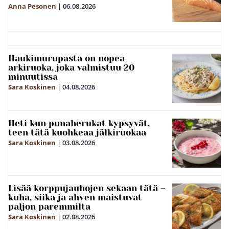
Anna Pesonen
|
06.08.2026
Haukimurupasta on nopea
arkiruoka, joka valmistuu 20
minuutissa
Sara Koskinen
|
04.08.2026
Heti kun punaherukat kypsyvät,
teen tätä kuohkeaa jälkiruokaa
Sara Koskinen
|
03.08.2026
Lisää korppujauhojen sekaan tätä –
kuha, siika ja ahven maistuvat
paljon paremmilta
Sara Koskinen
|
02.08.2026