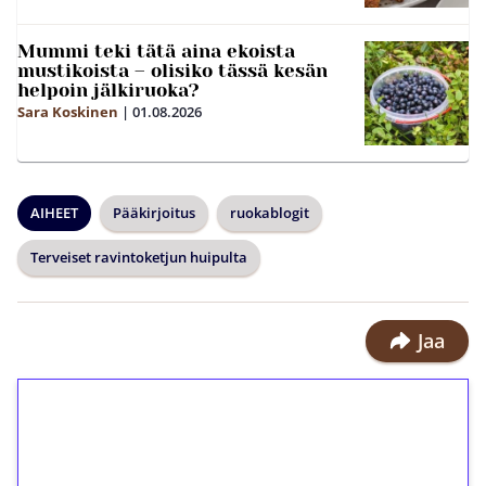
Mummi teki tätä aina ekoista
mustikoista – olisiko tässä kesän
helpoin jälkiruoka?
Sara Koskinen
|
01.08.2026
AIHEET
Pääkirjoitus
ruokablogit
Terveiset ravintoketjun huipulta
Jaa
1€ = 10€ arvosta
ilmaiskierroksia ilman