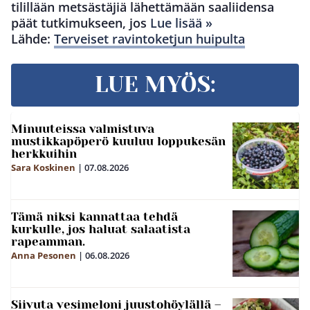
tilillään metsästäjiä lähettämään saaliidensa
päät tutkimukseen, jos
Lue lisää »
Lähde:
Terveiset ravintoketjun huipulta
LUE MYÖS:
Minuuteissa valmistuva
mustikkapöperö kuuluu loppukesän
herkkuihin
Sara Koskinen
|
07.08.2026
Tämä niksi kannattaa tehdä
kurkulle, jos haluat salaatista
rapeamman.
Anna Pesonen
|
06.08.2026
Siivuta vesimeloni juustohöylällä –