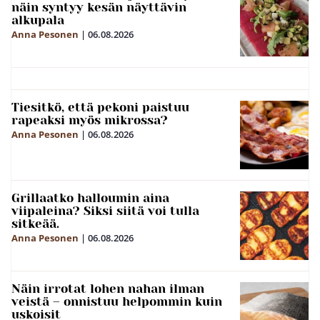
näin syntyy kesän näyttävin
alkupala
Anna Pesonen
|
06.08.2026
Tiesitkö, että pekoni paistuu
rapeaksi myös mikrossa?
Anna Pesonen
|
06.08.2026
Grillaatko halloumin aina
viipaleina? Siksi siitä voi tulla
sitkeää.
Anna Pesonen
|
06.08.2026
Näin irrotat lohen nahan ilman
veistä – onnistuu helpommin kuin
uskoisit