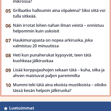
mikrossa?
Grillaatko halloumin aina viipaleina? Siksi siitä voi
tulla sitkeää.
Näin irrotat lohen nahan ilman veistä – onnistuu
helpommin kuin uskoisit
Haukimurupasta on nopea arkiruoka, joka
valmistuu 20 minuutissa
Heti kun punaherukat kypsyvät, teen tätä
kuohkeaa jälkiruokaa
Lisää korppujauhojen sekaan tätä – kuha, siika ja
ahven maistuvat paljon paremmilta
Mummi teki tätä aina ekoista mustikoista – olisiko
tässä kesän helpoin jälkiruoka?
Luetuimmat