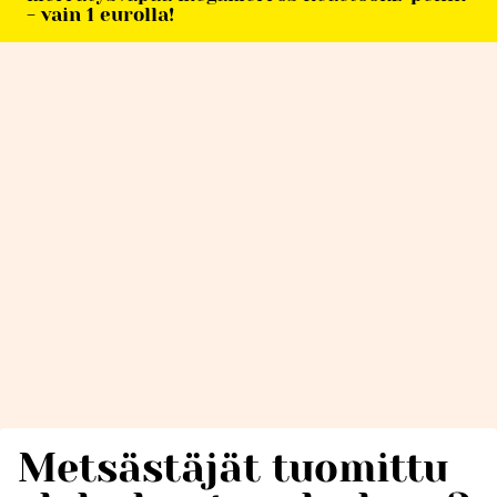
- vain 1 eurolla!
Metsästäjät tuomittu