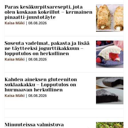
Paras kesäkurpitsaresepti, jota
olen koskaan kokeillut – kermainen
pinaatti-juustotäyte
Kaisa Mäki
|
08.08.2026
Soseuta vadelmat, pakasta ja lisää
ne täytteeksi jogurttikakkuun –
lopputulos on herkullinen
Kaisa Mäki
|
08.08.2026
Kahden aineksen gluteeniton
suklaakakku – Lopputulos on
hurmaavan herkullinen
Kaisa Mäki
|
08.08.2026
Minuuteissa valmistuva