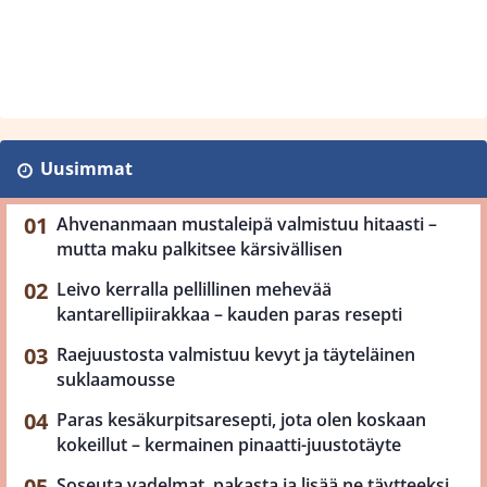
Uusimmat
Ahvenanmaan mustaleipä valmistuu hitaasti –
mutta maku palkitsee kärsivällisen
Leivo kerralla pellillinen mehevää
kantarellipiirakkaa – kauden paras resepti
Raejuustosta valmistuu kevyt ja täyteläinen
suklaamousse
Paras kesäkurpitsaresepti, jota olen koskaan
kokeillut – kermainen pinaatti-juustotäyte
Soseuta vadelmat, pakasta ja lisää ne täytteeksi