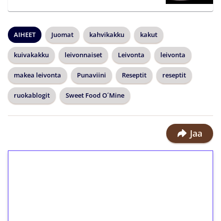
AIHEET
Juomat
kahvikakku
kakut
kuivakakku
leivonnaiset
Leivonta
leivonta
makea leivonta
Punaviini
Reseptit
reseptit
ruokablogit
Sweet Food O´Mine
Jaa
1€ = 10€ arvosta
ilmaiskierroksia ilman
kierrätystä!