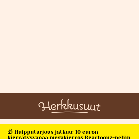
🎁 Huipputarjous jatkuu: 10 euron
kierrätysvapaa megakierros Reactoonz-peliin