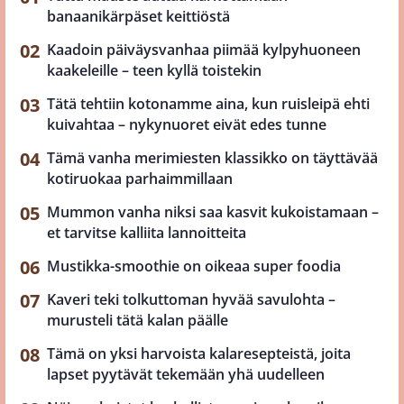
banaanikärpäset keittiöstä
Kaadoin päiväysvanhaa piimää kylpyhuoneen
kaakeleille – teen kyllä toistekin
Tätä tehtiin kotonamme aina, kun ruisleipä ehti
kuivahtaa – nykynuoret eivät edes tunne
Tämä vanha merimiesten klassikko on täyttävää
kotiruokaa parhaimmillaan
Mummon vanha niksi saa kasvit kukoistamaan –
et tarvitse kalliita lannoitteita
Mustikka-smoothie on oikeaa super foodia
Kaveri teki tolkuttoman hyvää savulohta –
murusteli tätä kalan päälle
Tämä on yksi harvoista kalaresepteistä, joita
lapset pyytävät tekemään yhä uudelleen