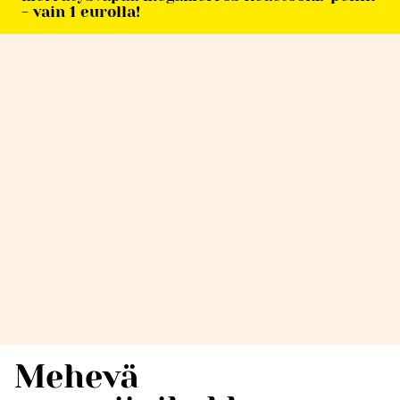
- vain 1 eurolla!
Mehevä