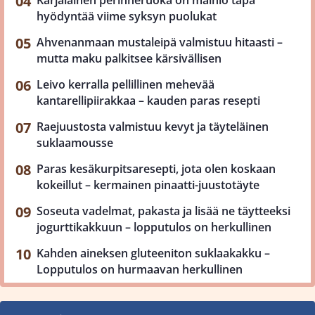
hyödyntää viime syksyn puolukat
Ahvenanmaan mustaleipä valmistuu hitaasti –
mutta maku palkitsee kärsivällisen
Leivo kerralla pellillinen mehevää
kantarellipiirakkaa – kauden paras resepti
Raejuustosta valmistuu kevyt ja täyteläinen
suklaamousse
Paras kesäkurpitsaresepti, jota olen koskaan
kokeillut – kermainen pinaatti-juustotäyte
Soseuta vadelmat, pakasta ja lisää ne täytteeksi
jogurttikakkuun – lopputulos on herkullinen
Kahden aineksen gluteeniton suklaakakku –
Lopputulos on hurmaavan herkullinen