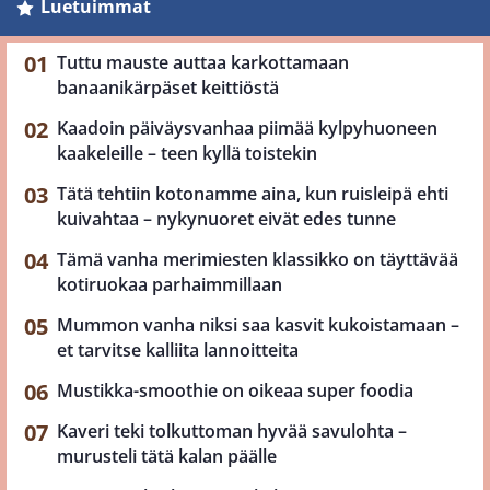
Luetuimmat
Tuttu mauste auttaa karkottamaan
banaanikärpäset keittiöstä
Kaadoin päiväysvanhaa piimää kylpyhuoneen
kaakeleille – teen kyllä toistekin
Tätä tehtiin kotonamme aina, kun ruisleipä ehti
kuivahtaa – nykynuoret eivät edes tunne
Tämä vanha merimiesten klassikko on täyttävää
kotiruokaa parhaimmillaan
Mummon vanha niksi saa kasvit kukoistamaan –
et tarvitse kalliita lannoitteita
Mustikka-smoothie on oikeaa super foodia
Kaveri teki tolkuttoman hyvää savulohta –
murusteli tätä kalan päälle