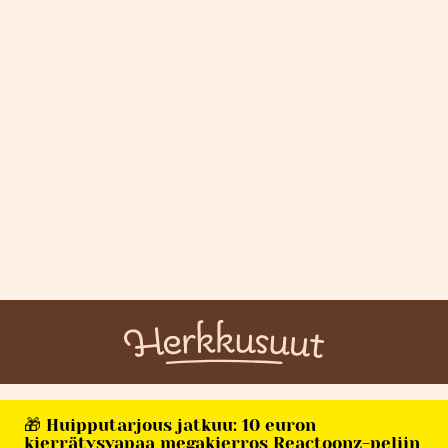
🎁 Huipputarjous jatkuu: 10 euron
kierrätysvapaa megakierros Reactoonz-peliin