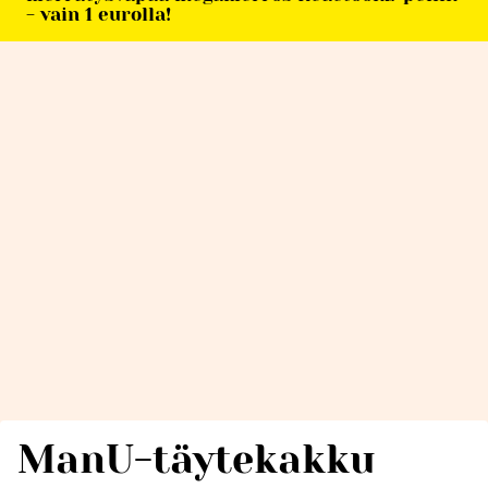
- vain 1 eurolla!
ManU-täytekakku