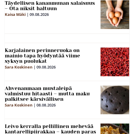
Täydellisen kananmunan salaisuus
– Ota niksit haltuun
Kaisa Mäki
|
09.08.2026
Karjalainen perinneruoka on
mainio tapa hyödyntää viime
syksyn puolukat
Sara Koskinen
|
09.08.2026
Ahvenanmaan mustaleipä
valmistuu hitaasti – mutta maku
palkitsee kärsivällisen
Sara Koskinen
|
08.08.2026
Leivo kerralla pellillinen mehevää
kantarellipiirakkaa – kauden paras