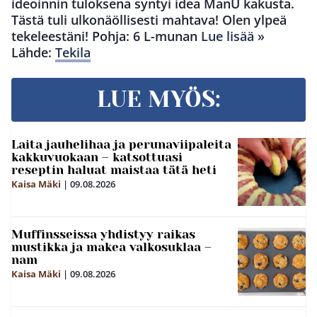
ideoinnin tuloksena syntyi idea ManU kakusta.
Tästä tuli ulkonäöllisesti mahtava! Olen ylpeä
tekeleestäni! Pohja: 6 L-munan
Lue lisää »
Lähde:
Tekila
LUE MYÖS:
Laita jauhelihaa ja perunaviipaleita
kakkuvuokaan – katsottuasi
reseptin haluat maistaa tätä heti
Kaisa Mäki
|
09.08.2026
Muffinsseissa yhdistyy raikas
mustikka ja makea valkosuklaa –
nam
Kaisa Mäki
|
09.08.2026