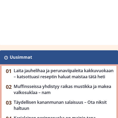
Uusimmat
Laita jauhelihaa ja perunaviipaleita kakkuvuokaan
– katsottuasi reseptin haluat maistaa tätä heti
Muffinsseissa yhdistyy raikas mustikka ja makea
valkosuklaa – nam
Täydellisen kananmunan salaisuus – Ota niksit
haltuun
Karjalainen perinneruoka on mainio tapa