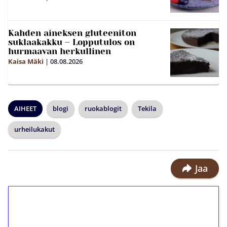
Kahden aineksen gluteeniton
suklaakakku – Lopputulos on
hurmaavan herkullinen
Kaisa Mäki
|
08.08.2026
AIHEET
blogi
ruokablogit
Tekila
urheilukakut
Jaa
1€ = 10€ arvosta
ilmaiskierroksia ilman