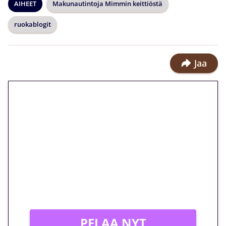
AIHEET
Makunautintoja Mimmin keittiöstä
ruokablogit
Jaa
🎁 Huipputarjous jatkuu: 10
euron kierrätysvapaa
megakierros Reactoonz-
peliin – vain 1 eurolla!
Peli: Reactoonz
Vain uusille asiakkaille!
PELAA NYT