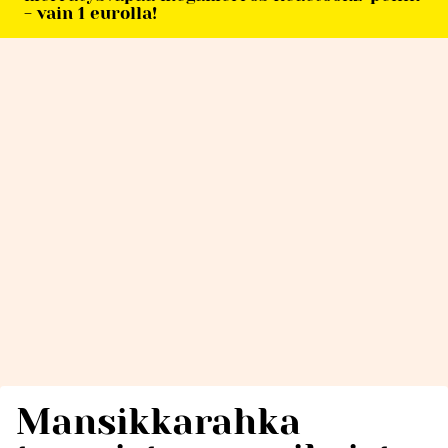
- vain 1 eurolla!
Mansikkarahka