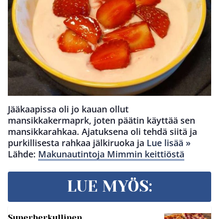
Jääkaapissa oli jo kauan ollut
mansikkakermaprk, joten päätin käyttää sen
mansikkarahkaa. Ajatuksena oli tehdä siitä ja
purkillisesta rahkaa jälkiruoka ja
Lue lisää »
Lähde:
Makunautintoja Mimmin keittiöstä
LUE MYÖS:
Superherkullinen