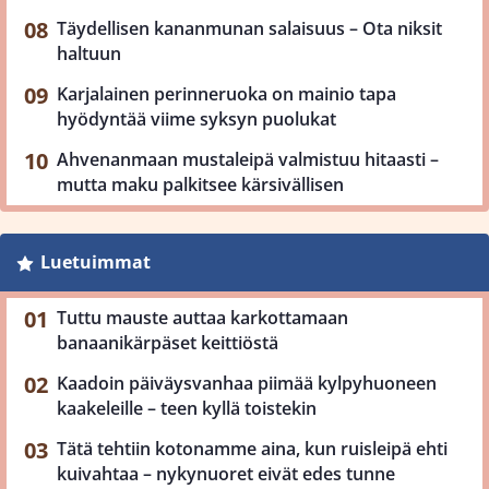
Täydellisen kananmunan salaisuus – Ota niksit
haltuun
Karjalainen perinneruoka on mainio tapa
hyödyntää viime syksyn puolukat
Ahvenanmaan mustaleipä valmistuu hitaasti –
mutta maku palkitsee kärsivällisen
Luetuimmat
Tuttu mauste auttaa karkottamaan
banaanikärpäset keittiöstä
Kaadoin päiväysvanhaa piimää kylpyhuoneen
kaakeleille – teen kyllä toistekin
Tätä tehtiin kotonamme aina, kun ruisleipä ehti
kuivahtaa – nykynuoret eivät edes tunne