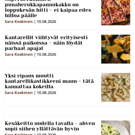
punaherukkapannukakku on
loppukesän hitti – ei kaipaa edes
hilloa päälle
Sara Koskinen
|
10.08.2026
Kantarellit viihtyvät erityisesti
näissä paikoissa – näin löydät
parhaat apajat
Sara Koskinen
|
10.08.2026
Yksi ripaus muutti
kantarellikastikkeeni maun – tätä
kannattaa kokeilla
Sara Koskinen
|
10.08.2026
Kesäkeitto uudella tavalla – ahven
sopii siihen yllättävän hyvin
Sara Koskinen
|
10.08.2026