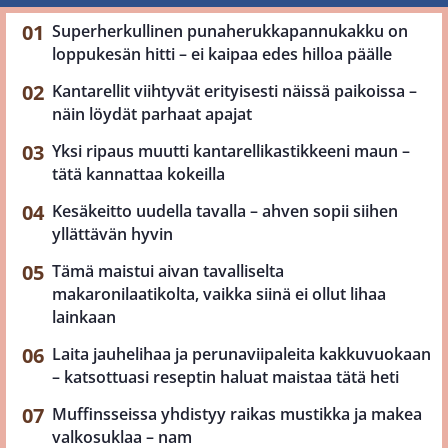
Superherkullinen punaherukkapannukakku on
loppukesän hitti – ei kaipaa edes hilloa päälle
Kantarellit viihtyvät erityisesti näissä paikoissa –
näin löydät parhaat apajat
Yksi ripaus muutti kantarellikastikkeeni maun –
tätä kannattaa kokeilla
Kesäkeitto uudella tavalla – ahven sopii siihen
yllättävän hyvin
Tämä maistui aivan tavalliselta
makaronilaatikolta, vaikka siinä ei ollut lihaa
lainkaan
Laita jauhelihaa ja perunaviipaleita kakkuvuokaan
– katsottuasi reseptin haluat maistaa tätä heti
Muffinsseissa yhdistyy raikas mustikka ja makea
valkosuklaa – nam