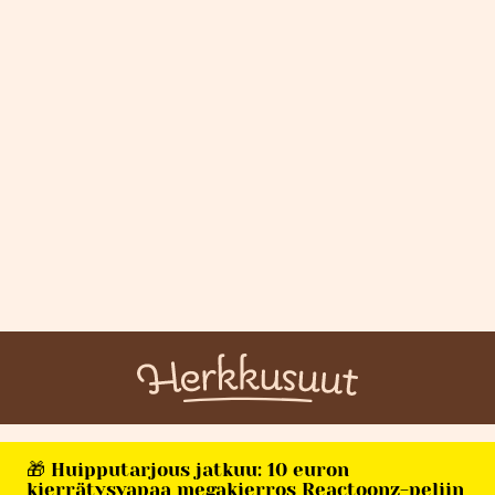
🎁 Huipputarjous jatkuu: 10 euron
kierrätysvapaa megakierros Reactoonz-peliin