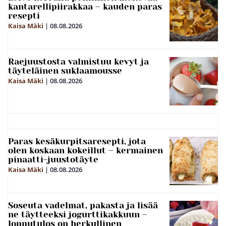
kantarellipiirakkaa – kauden paras
resepti
Kaisa Mäki
|
08.08.2026
Raejuustosta valmistuu kevyt ja
täyteläinen suklaamousse
Kaisa Mäki
|
08.08.2026
Paras kesäkurpitsaresepti, jota
olen koskaan kokeillut – kermainen
pinaatti-juustotäyte
Kaisa Mäki
|
08.08.2026
Soseuta vadelmat, pakasta ja lisää
ne täytteeksi jogurttikakkuun –
lopputulos on herkullinen