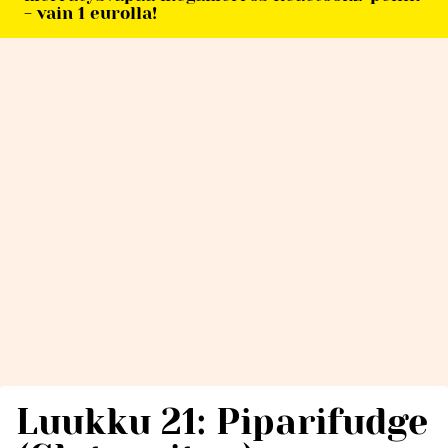
- vain 1 eurolla!
Luukku 21: Piparifudge