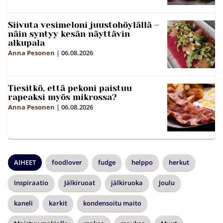
Siivuta vesimeloni juustohöylällä –
näin syntyy kesän näyttävin
alkupala
Anna Pesonen
|
06.08.2026
Tiesitkö, että pekoni paistuu
rapeaksi myös mikrossa?
Anna Pesonen
|
06.08.2026
AIHEET
foodlover
fudge
helppo
herkut
Inspiraatio
Jälkiruoat
jälkiruoka
Joulu
kaneli
karkit
kondensoitu maito