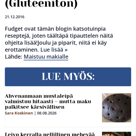
(Gluteeniton)
21.12.2016
Fudget ovat tämän blogin katsotuinpia
reseptejä, joten täältäpä tipauttelen näitä
ohjeita lisää!Joulu ja piparit, niitä ei käy
erottaminen.
Lue lisää »
Lähde:
Maistuu makialle
LUE MYÖS:
Ahvenanmaan mustaleipä
valmistuu hitaasti – mutta maku
palkitsee kärsivällisen
Sara Koskinen
|
08.08.2026
Leivo kerralla pellillinen mehevää