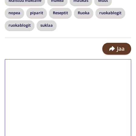
Maistuu makialle
makea
maukas
Muut
nopea
piparit
Reseptit
Ruoka
ruokablogit
ruokablogit
suklaa
Jaa
1€ = 10€ arvosta
ilmaiskierroksia ilman
kierrätystä!
Talleta 1€
Saat heti 50 ilmaiskierrosta Tuohi
1000 -peliin (arvo 0,20€ per kierros)!
Ei kierrätysvaatimusta!