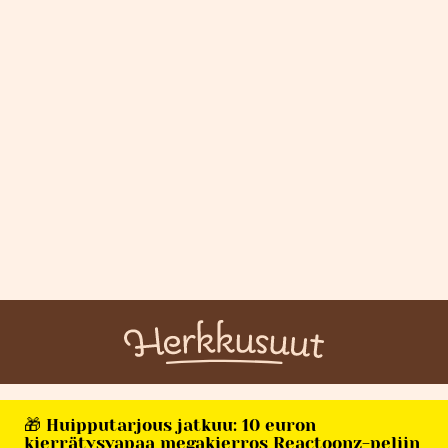
🎁 Huipputarjous jatkuu: 10 euron
kierrätysvapaa megakierros Reactoonz-peliin