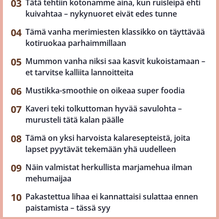
Tätä tehtiin kotonamme aina, kun ruisleipä ehti
kuivahtaa – nykynuoret eivät edes tunne
Tämä vanha merimiesten klassikko on täyttävää
kotiruokaa parhaimmillaan
Mummon vanha niksi saa kasvit kukoistamaan –
et tarvitse kalliita lannoitteita
Mustikka-smoothie on oikeaa super foodia
Kaveri teki tolkuttoman hyvää savulohta –
murusteli tätä kalan päälle
Tämä on yksi harvoista kalaresepteistä, joita
lapset pyytävät tekemään yhä uudelleen
Näin valmistat herkullista marjamehua ilman
mehumaijaa
Pakastettua lihaa ei kannattaisi sulattaa ennen
paistamista – tässä syy