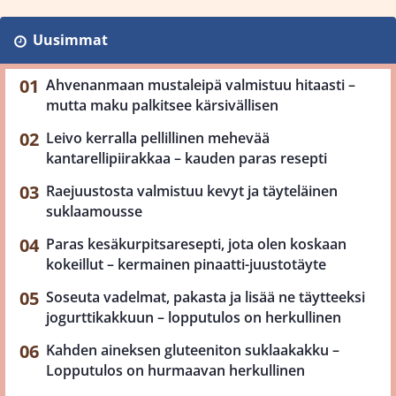
Uusimmat
Ahvenanmaan mustaleipä valmistuu hitaasti –
mutta maku palkitsee kärsivällisen
Leivo kerralla pellillinen mehevää
kantarellipiirakkaa – kauden paras resepti
Raejuustosta valmistuu kevyt ja täyteläinen
suklaamousse
Paras kesäkurpitsaresepti, jota olen koskaan
kokeillut – kermainen pinaatti-juustotäyte
Soseuta vadelmat, pakasta ja lisää ne täytteeksi
jogurttikakkuun – lopputulos on herkullinen
Kahden aineksen gluteeniton suklaakakku –
Lopputulos on hurmaavan herkullinen