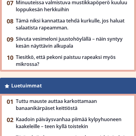
Minuuteissa valmistuva mustikkapöperö kuuluu
loppukesän herkkuihin
Tämä niksi kannattaa tehdä kurkulle, jos haluat
salaatista rapeamman.
Siivuta vesimeloni juustohöylällä – näin syntyy
kesän näyttävin alkupala
Tiesitkö, että pekoni paistuu rapeaksi myös
mikrossa?
Luetuimmat
Tuttu mauste auttaa karkottamaan
banaanikärpäset keittiöstä
Kaadoin päiväysvanhaa piimää kylpyhuoneen
kaakeleille – teen kyllä toistekin