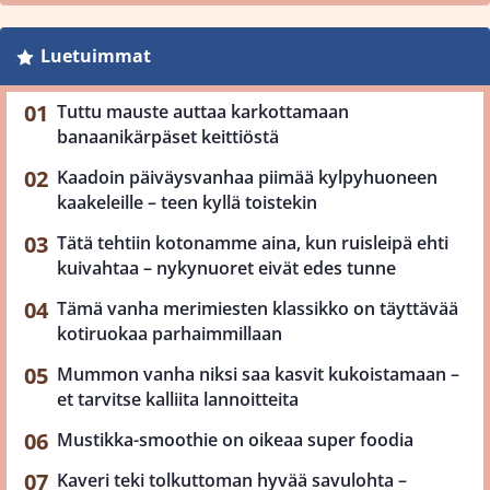
Luetuimmat
Tuttu mauste auttaa karkottamaan
banaanikärpäset keittiöstä
Kaadoin päiväysvanhaa piimää kylpyhuoneen
kaakeleille – teen kyllä toistekin
Tätä tehtiin kotonamme aina, kun ruisleipä ehti
kuivahtaa – nykynuoret eivät edes tunne
Tämä vanha merimiesten klassikko on täyttävää
kotiruokaa parhaimmillaan
Mummon vanha niksi saa kasvit kukoistamaan –
et tarvitse kalliita lannoitteita
Mustikka-smoothie on oikeaa super foodia
Kaveri teki tolkuttoman hyvää savulohta –