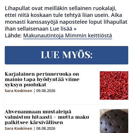
Lihapullat ovat meilläkin sellainen ruokalaji,
ettei niitä koskaan tule tehtyä liian usein. Aika
monasti kanssasyöjä napostelee loput lihapullat
ihan sellaisenaan
Lue lisää »
Lähde:
Makunautintoja Mimmin keittiöstä
LUE MYÖS:
Karjalainen perinneruoka on
mainio tapa hyödyntää viime
syksyn puolukat
Sara Koskinen
|
09.08.2026
Ahvenanmaan mustaleipä
valmistuu hitaasti – mutta maku
palkitsee kärsivällisen
Sara Koskinen
|
08.08.2026