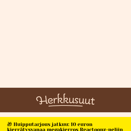
🎁 Huipputarjous jatkuu: 10 euron
kierrätysvapaa megakierros Reactoonz-peliin