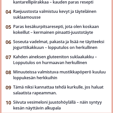
kantarellipiirakkaa – kauden paras resepti
Raejuustosta valmistuu kevyt ja täyteläinen
suklaamousse
Paras kesäkurpitsaresepti, jota olen koskaan
kokeillut – kermainen pinaatti-juustotäyte
Soseuta vadelmat, pakasta ja lisää ne täytteeksi
jogurttikakkuun – lopputulos on herkullinen
Kahden aineksen gluteeniton suklaakakku –
Lopputulos on hurmaavan herkullinen
Minuuteissa valmistuva mustikkapöperö kuuluu
loppukesän herkkuihin
Tämä niksi kannattaa tehdä kurkulle, jos haluat
salaatista rapeamman.
Siivuta vesimeloni juustohöylällä – näin syntyy
kesän näyttävin alkupala