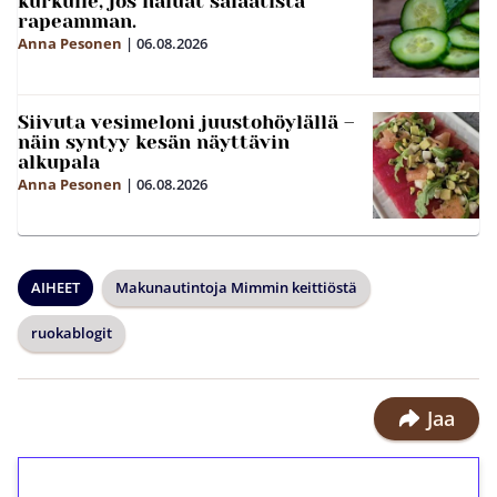
kurkulle, jos haluat salaatista
rapeamman.
Anna Pesonen
|
06.08.2026
Siivuta vesimeloni juustohöylällä –
näin syntyy kesän näyttävin
alkupala
Anna Pesonen
|
06.08.2026
AIHEET
Makunautintoja Mimmin keittiöstä
ruokablogit
Jaa