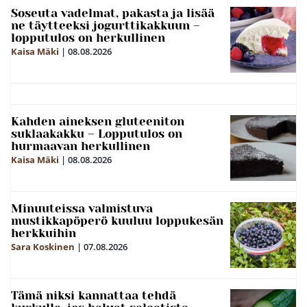
Soseuta vadelmat, pakasta ja lisää
ne täytteeksi jogurttikakkuun –
lopputulos on herkullinen
Kaisa Mäki
|
08.08.2026
Kahden aineksen gluteeniton
suklaakakku – Lopputulos on
hurmaavan herkullinen
Kaisa Mäki
|
08.08.2026
Minuuteissa valmistuva
mustikkapöperö kuuluu loppukesän
herkkuihin
Sara Koskinen
|
07.08.2026
Tämä niksi kannattaa tehdä