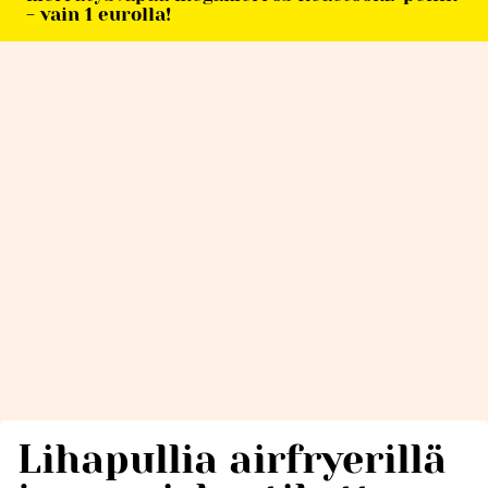
- vain 1 eurolla!
Lihapullia airfryerillä