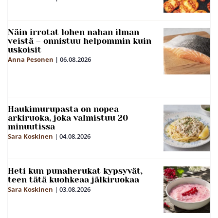
Näin irrotat lohen nahan ilman
veistä – onnistuu helpommin kuin
uskoisit
Anna Pesonen
|
06.08.2026
Haukimurupasta on nopea
arkiruoka, joka valmistuu 20
minuutissa
Sara Koskinen
|
04.08.2026
Heti kun punaherukat kypsyvät,
teen tätä kuohkeaa jälkiruokaa
Sara Koskinen
|
03.08.2026