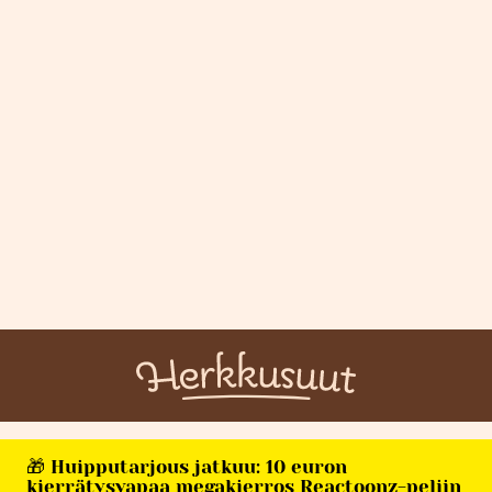
🎁 Huipputarjous jatkuu: 10 euron
kierrätysvapaa megakierros Reactoonz-peliin