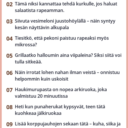
Tämä niksi kannattaa tehdä kurkulle, jos haluat
salaatista rapeamman.
Siivuta vesimeloni juustohöylällä – näin syntyy
kesän näyttävin alkupala
Tiesitkö, että pekoni paistuu rapeaksi myös
mikrossa?
Grillaatko halloumin aina viipaleina? Siksi siitä voi
tulla sitkeää.
Näin irrotat lohen nahan ilman veistä – onnistuu
helpommin kuin uskoisit
Haukimurupasta on nopea arkiruoka, joka
valmistuu 20 minuutissa
Heti kun punaherukat kypsyvät, teen tätä
kuohkeaa jälkiruokaa
Lisää korppujauhojen sekaan tätä – kuha, siika ja