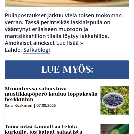
Pullapostaukset jatkuu vielä toisen mokoman
verran. Tässä perinteikäs laskiaispulla on
vääntynyt erilaiseen muotoon ja
mantsikkahillon tilalla löytyy lakkahilloa.
Ainokaiset ainekset
Lue lisää »
Lähde:
Safkablogi
LUE MYÖS:
Minuuteissa valmistuva
mustikkapöperö kuuluu loppukesän
herkkuihin
Sara Koskinen
|
07.08.2026
Tämä niksi kannattaa tehdä
kurkulle, jos haluat salaatista