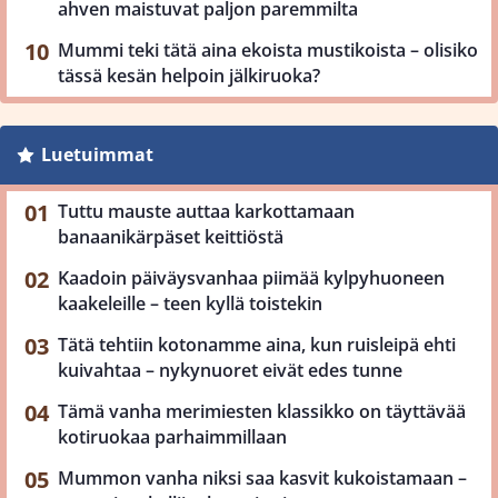
ahven maistuvat paljon paremmilta
Mummi teki tätä aina ekoista mustikoista – olisiko
tässä kesän helpoin jälkiruoka?
Luetuimmat
Tuttu mauste auttaa karkottamaan
banaanikärpäset keittiöstä
Kaadoin päiväysvanhaa piimää kylpyhuoneen
kaakeleille – teen kyllä toistekin
Tätä tehtiin kotonamme aina, kun ruisleipä ehti
kuivahtaa – nykynuoret eivät edes tunne
Tämä vanha merimiesten klassikko on täyttävää
kotiruokaa parhaimmillaan
Mummon vanha niksi saa kasvit kukoistamaan –