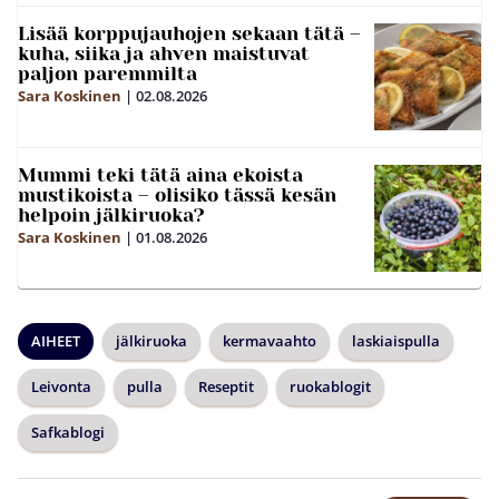
Lisää korppujauhojen sekaan tätä –
kuha, siika ja ahven maistuvat
paljon paremmilta
Sara Koskinen
|
02.08.2026
Mummi teki tätä aina ekoista
mustikoista – olisiko tässä kesän
helpoin jälkiruoka?
Sara Koskinen
|
01.08.2026
AIHEET
jälkiruoka
kermavaahto
laskiaispulla
Leivonta
pulla
Reseptit
ruokablogit
Safkablogi