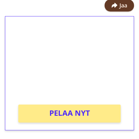
Jaa
1€ = 10€ arvosta
ilmaiskierroksia ilman
kierrätystä!
Talleta 1€
Saat heti 50 ilmaiskierrosta Tuohi
1000 -peliin (arvo 0,20€ per kierros)!
Ei kierrätysvaatimusta!
PELAA NYT