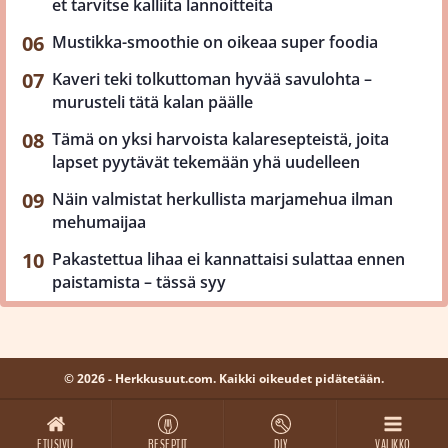
et tarvitse kalliita lannoitteita
Mustikka-smoothie on oikeaa super foodia
Kaveri teki tolkuttoman hyvää savulohta –
murusteli tätä kalan päälle
Tämä on yksi harvoista kalaresepteistä, joita
lapset pyytävät tekemään yhä uudelleen
Näin valmistat herkullista marjamehua ilman
mehumaijaa
Pakastettua lihaa ei kannattaisi sulattaa ennen
paistamista – tässä syy
© 2026 - Herkkusuut.com. Kaikki oikeudet pidätetään.
ETUSIVU
RESEPTIT
DIY
VALIKKO