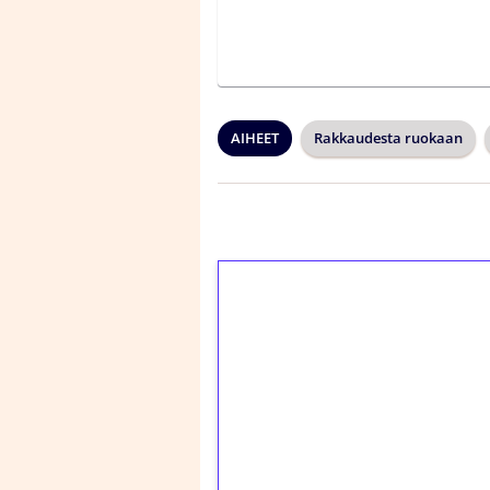
AIHEET
Rakkaudesta ruokaan
1€ = 10€ arvosta 
kierrätystä!
Talleta 1€
Saat heti 50 ilmaiskier
kierros)!