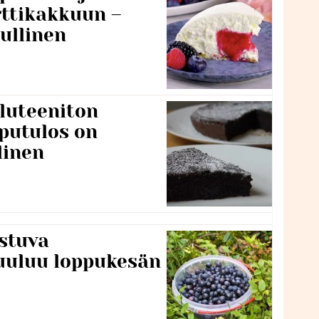
rttikakkuun –
ullinen
luteeniton
putulos on
linen
stuva
uuluu loppukesän