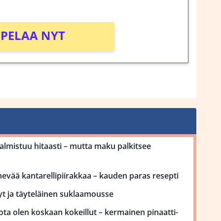
!
PELAA NYT
mistuu hitaasti – mutta maku palkitsee
ehevää kantarellipiirakkaa – kauden paras resepti
yt ja täyteläinen suklaamousse
ota olen koskaan kokeillut – kermainen pinaatti-