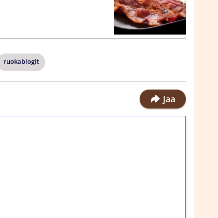
ruokablogit
Jaa
ilmaiskierroksia ilman
rosta Tuohi 1000 -peliin (arvo 0,20€ per