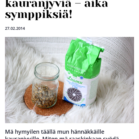
kauranjyviä – aika
symppiksiä!
27.02.2014
Mä hymyilen täällä mun hännäkkäille
kauranjyville. Miten mä raaskinkaan syödä