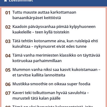
Tuttu mauste auttaa karkottamaan
banaanikärpäset keittiöstä
Kaadoin päiväysvanhaa piimää kylpyhuoneen
kaakeleille – teen kyllä toistekin
Tätä tehtiin kotonamme aina, kun ruisleipä ehti
kuivahtaa – nykynuoret eivät edes tunne
Tämä vanha merimiesten klassikko on täyttävää
kotiruokaa parhaimmillaan
Mummon vanha niksi saa kasvit kukoistamaan –
et tarvitse kalliita lannoitteita
Mustikka-smoothie on oikeaa super foodia
Kaveri teki tolkuttoman hyvää savulohta –
murusteli tätä kalan päälle
Tämä on yksi harvoista kalaresepteistä, joita