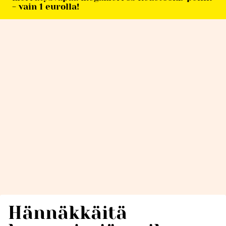
- vain 1 eurolla!
Hännäkkäitä