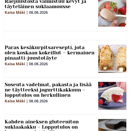
Raejuustosta valmistuu kevyt ja
täyteläinen suklaamousse
Kaisa Mäki
|
08.08.2026
Paras kesäkurpitsaresepti, jota
olen koskaan kokeillut – kermainen
pinaatti-juustotäyte
Kaisa Mäki
|
08.08.2026
Soseuta vadelmat, pakasta ja lisää
ne täytteeksi jogurttikakkuun –
lopputulos on herkullinen
Kaisa Mäki
|
08.08.2026
Kahden aineksen gluteeniton
suklaakakku – Lopputulos on