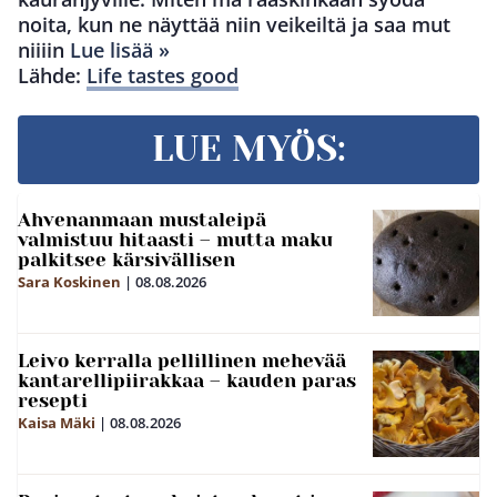
noita, kun ne näyttää niin veikeiltä ja saa mut
niiiin
Lue lisää »
Lähde:
Life tastes good
LUE MYÖS:
Ahvenanmaan mustaleipä
valmistuu hitaasti – mutta maku
palkitsee kärsivällisen
Sara Koskinen
|
08.08.2026
Leivo kerralla pellillinen mehevää
kantarellipiirakkaa – kauden paras
resepti
Kaisa Mäki
|
08.08.2026