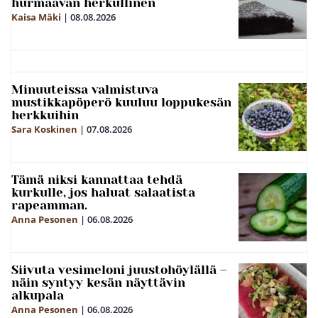
hurmaavan herkullinen
Kaisa Mäki
|
08.08.2026
Minuuteissa valmistuva
mustikkapöperö kuuluu loppukesän
herkkuihin
Sara Koskinen
|
07.08.2026
Tämä niksi kannattaa tehdä
kurkulle, jos haluat salaatista
rapeamman.
Anna Pesonen
|
06.08.2026
Siivuta vesimeloni juustohöylällä –
näin syntyy kesän näyttävin
alkupala
Anna Pesonen
|
06.08.2026