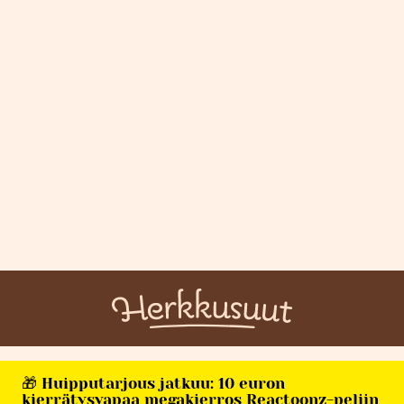
🎁 Huipputarjous jatkuu: 10 euron
kierrätysvapaa megakierros Reactoonz-peliin