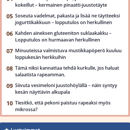
kokeillut – kermainen pinaatti-juustotäyte
Soseuta vadelmat, pakasta ja lisää ne täytteeksi
jogurttikakkuun – lopputulos on herkullinen
Kahden aineksen gluteeniton suklaakakku –
Lopputulos on hurmaavan herkullinen
Minuuteissa valmistuva mustikkapöperö kuuluu
loppukesän herkkuihin
Tämä niksi kannattaa tehdä kurkulle, jos haluat
salaatista rapeamman.
Siivuta vesimeloni juustohöylällä – näin syntyy
kesän näyttävin alkupala
Tiesitkö, että pekoni paistuu rapeaksi myös
mikrossa?
Luetuimmat