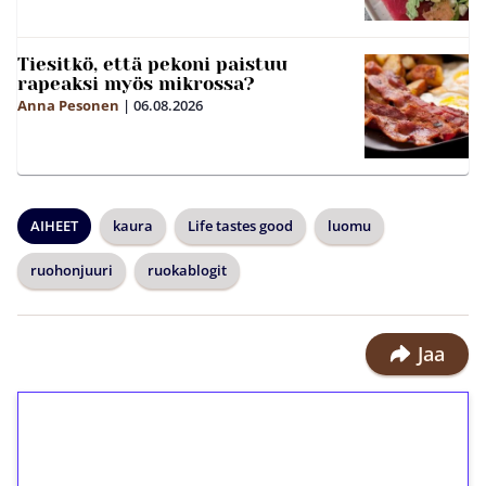
Tiesitkö, että pekoni paistuu
rapeaksi myös mikrossa?
Anna Pesonen
|
06.08.2026
AIHEET
kaura
Life tastes good
luomu
ruohonjuuri
ruokablogit
Jaa
1€ = 10€ arvosta
ilmaiskierroksia ilman