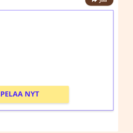
ilmaiskierroksia ilman
rosta Tuohi 1000 -peliin (arvo 0,20€ per
!
PELAA NYT