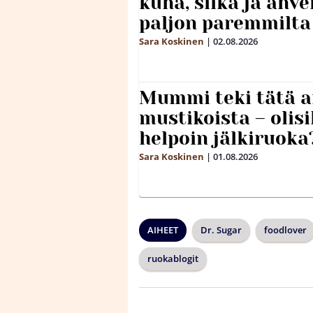
kuha, siika ja ahv
paljon paremmilta
Sara Koskinen
|
02.08.2026
Mummi teki tätä a
mustikoista – olis
helpoin jälkiruoka
Sara Koskinen
|
01.08.2026
AIHEET
Dr. Sugar
foodlover
ruokablogit