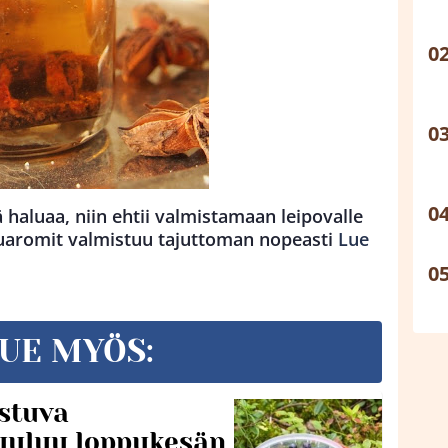
ä haluaa, niin ehtii valmistamaan leipovalle
kuaromit valmistuu tajuttoman nopeasti
Lue
UE MYÖS:
stuva
uuluu loppukesän