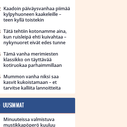
Kaadoin päiväysvanhaa piimää
kylpyhuoneen kaakeleille –
teen kyllä toistekin
Tätä tehtiin kotonamme aina,
kun ruisleipä ehti kuivahtaa –
nykynuoret eivät edes tunne
Tämä vanha merimiesten
klassikko on täyttävää
kotiruokaa parhaimmillaan
Mummon vanha niksi saa
kasvit kukoistamaan – et
tarvitse kalliita lannoitteita
UUSIMMAT
Minuuteissa valmistuva
mustikkapöperö kuuluu