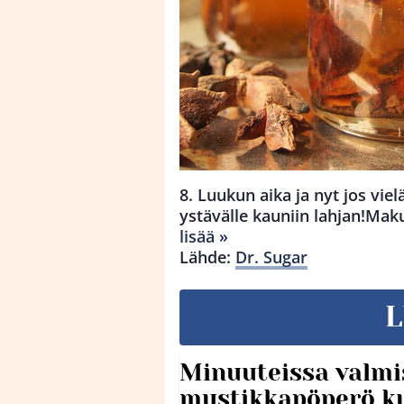
8. Luukun aika ja nyt jos viel
ystävälle kauniin lahjan!Ma
lisää »
Lähde:
Dr. Sugar
L
Minuuteissa valmi
mustikkapöperö k