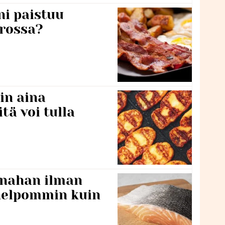
ni paistuu
rossa?
in aina
itä voi tulla
 nahan ilman
 helpommin kuin