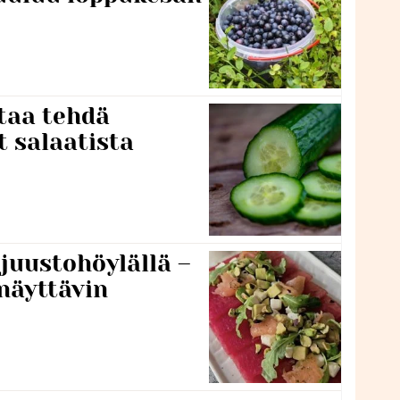
taa tehdä
t salaatista
 juustohöylällä –
näyttävin