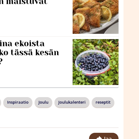
en maistuvat
ina ekoista
iko tässä kesän
?
Inspiraatio
Joulu
Joulukalenteri
reseptit
Jaa