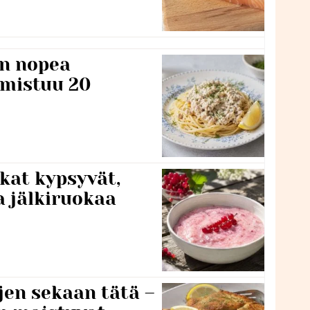
n nopea
lmistuu 20
kat kypsyvät,
a jälkiruokaa
jen sekaan tätä –