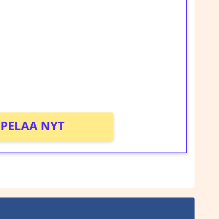
ilmaiskierroksia ilman
rosta Tuohi 1000 -peliin (arvo 0,20€ per
!
PELAA NYT