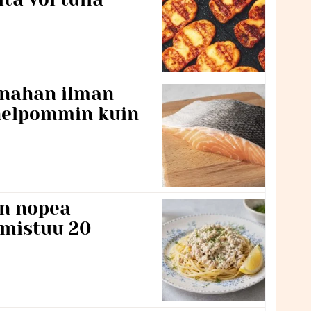
 nahan ilman
 helpommin kuin
n nopea
lmistuu 20