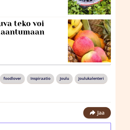
va teko voi
ilaantumaan
foodlover
Inspiraatio
Joulu
Joulukalenteri
Jaa