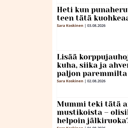
Heti kun punaheru
teen tätä kuohkea
Sara Koskinen
|
03.08.2026
Lisää korppujauho
kuha, siika ja ahv
paljon paremmilta
Sara Koskinen
|
02.08.2026
Mummi teki tätä a
mustikoista – olis
helpoin jälkiruoka
Sara Koskinen
|
01.08.2026