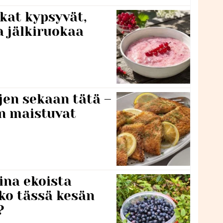
kat kypsyvät,
a jälkiruokaa
jen sekaan tätä –
en maistuvat
ina ekoista
iko tässä kesän
?