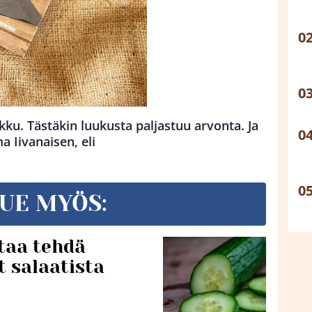
kku. Tästäkin luukusta paljastuu arvonta. Ja
 Iivanaisen, eli
UE MYÖS:
taa tehdä
t salaatista