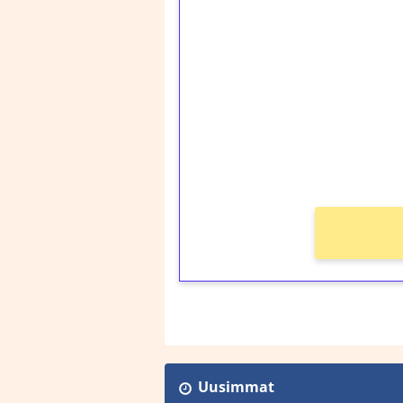
1€ = 10€ arvosta 
kierrätystä!
Talleta 1€
Saat heti 50 ilmaiskier
kierros)!
Ei kierrätysvaatimusta
Uusimmat