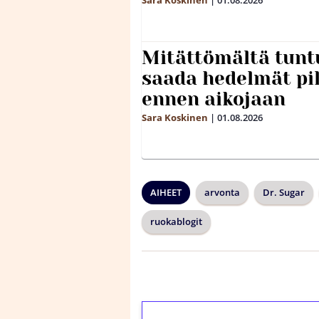
Mitättömältä tuntu
saada hedelmät p
ennen aikojaan
Sara Koskinen
|
01.08.2026
AIHEET
arvonta
Dr. Sugar
ruokablogit