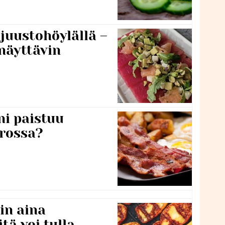
 juustohöylällä –
näyttävin
ni paistuu
rossa?
in aina
itä voi tulla