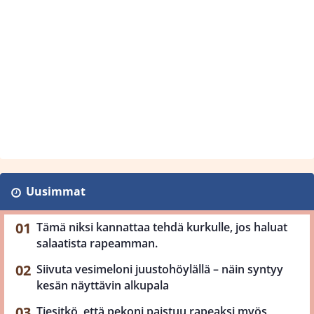
Uusimmat
Tämä niksi kannattaa tehdä kurkulle, jos haluat
salaatista rapeamman.
Siivuta vesimeloni juustohöylällä – näin syntyy
kesän näyttävin alkupala
Tiesitkö, että pekoni paistuu rapeaksi myös