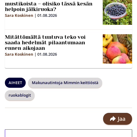
mustikoista – olisiko tässä kesän
helpoin jälkiruoka?
Sara Koskinen
|
01.08.2026
Mitättömältä tuntuva teko voi
saada hedelmät pilaantumaan
ennen aikojaan
Sara Koskinen
|
01.08.2026
AIHEET
Makunautintoja Mimmin keittiöstä
ruokablogit
Jaa