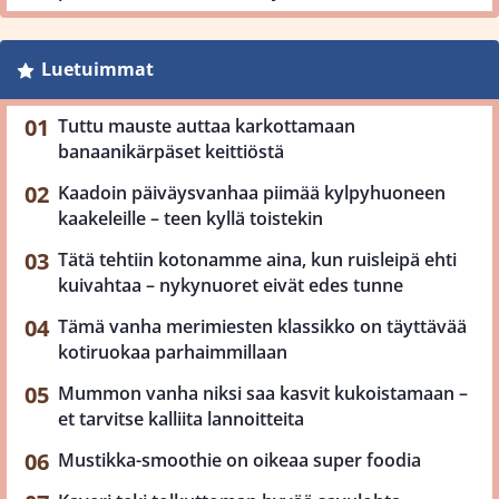
Luetuimmat
Tuttu mauste auttaa karkottamaan
banaanikärpäset keittiöstä
Kaadoin päiväysvanhaa piimää kylpyhuoneen
kaakeleille – teen kyllä toistekin
Tätä tehtiin kotonamme aina, kun ruisleipä ehti
kuivahtaa – nykynuoret eivät edes tunne
Tämä vanha merimiesten klassikko on täyttävää
kotiruokaa parhaimmillaan
Mummon vanha niksi saa kasvit kukoistamaan –
et tarvitse kalliita lannoitteita
Mustikka-smoothie on oikeaa super foodia