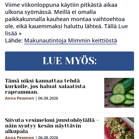
Viime viikonloppuna käytiin pitkästä aikaa
ulkona syömässä. Meillä ei omalla
paikkakunnalla kauhean montaa vaihtoehtoa
ole, eikä kauemmaksi haluttu lähteä. Tällä
Lue
lisää »
Lähde:
Makunautintoja Mimmin keittiöstä
LUE MYÖS:
Tämä niksi kannattaa tehdä
kurkulle, jos haluat salaatista
rapeamman.
Anna Pesonen
|
06.08.2026
Siivuta vesimeloni juustohöylällä –
näin syntyy kesän näyttävin
alkupala
Anna Pesonen
|
06.08.2026