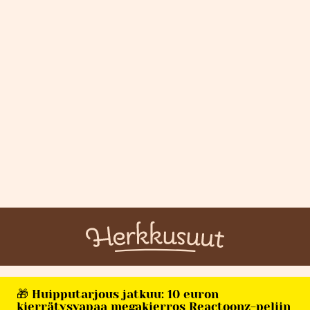
🎁 Huipputarjous jatkuu: 10 euron
kierrätysvapaa megakierros Reactoonz-peliin