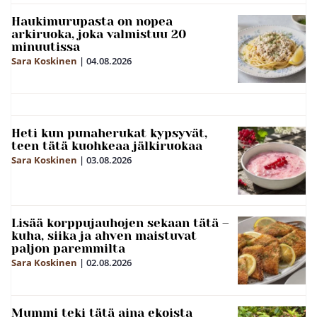
Haukimurupasta on nopea
arkiruoka, joka valmistuu 20
minuutissa
Sara Koskinen
|
04.08.2026
Heti kun punaherukat kypsyvät,
teen tätä kuohkeaa jälkiruokaa
Sara Koskinen
|
03.08.2026
Lisää korppujauhojen sekaan tätä –
kuha, siika ja ahven maistuvat
paljon paremmilta
Sara Koskinen
|
02.08.2026
Mummi teki tätä aina ekoista