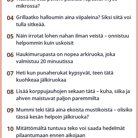
mikrossa?
Grillaatko halloumin aina viipaleina? Siksi siitä voi
tulla sitkeää.
Näin irrotat lohen nahan ilman veistä – onnistuu
helpommin kuin uskoisit
Haukimurupasta on nopea arkiruoka, joka
valmistuu 20 minuutissa
Heti kun punaherukat kypsyvät, teen tätä
kuohkeaa jälkiruokaa
Lisää korppujauhojen sekaan tätä – kuha, siika ja
ahven maistuvat paljon paremmilta
Mummi teki tätä aina ekoista mustikoista – olisiko
tässä kesän helpoin jälkiruoka?
Mitättömältä tuntuva teko voi saada hedelmät
pilaantumaan ennen aikojaan