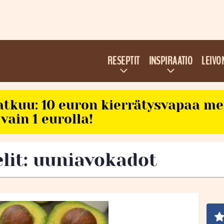
RESEPTIT
INSPIRAATIO
LEIVO
atkuu: 10 euron kierrätysvapaa m
vain 1 eurolla!
elit: uuniavokadot