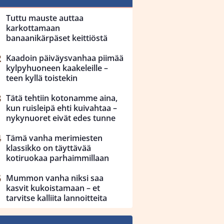
Tuttu mauste auttaa
karkottamaan
banaanikärpäset keittiöstä
Kaadoin päiväysvanhaa piimää
kylpyhuoneen kaakeleille –
teen kyllä toistekin
Tätä tehtiin kotonamme aina,
kun ruisleipä ehti kuivahtaa –
nykynuoret eivät edes tunne
Tämä vanha merimiesten
klassikko on täyttävää
kotiruokaa parhaimmillaan
Mummon vanha niksi saa
kasvit kukoistamaan – et
tarvitse kalliita lannoitteita