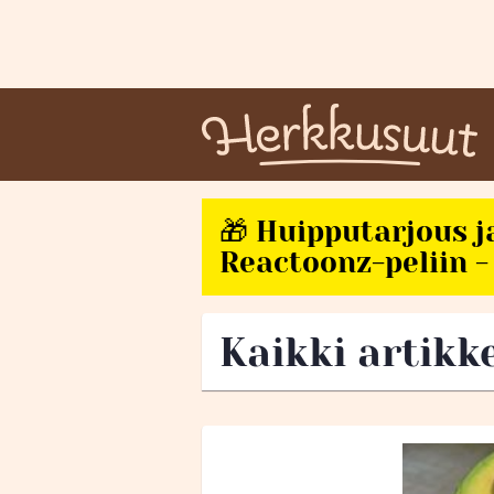
🎁 Huipputarjous j
Reactoonz-peliin - 
Kaikki artikk