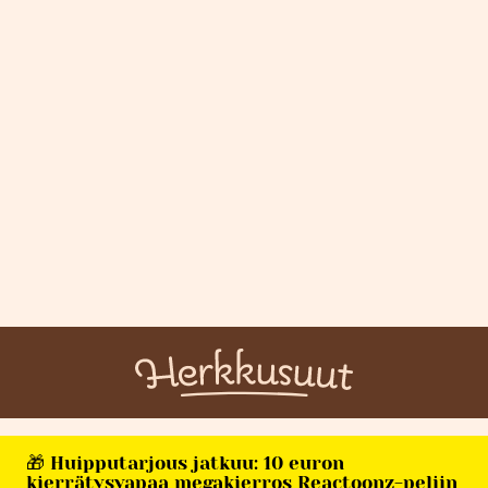
🎁 Huipputarjous jatkuu: 10 euron
kierrätysvapaa megakierros Reactoonz-peliin