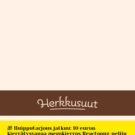
🎁 Huipputarjous jatkuu: 10 euron
kierrätysvapaa megakierros Reactoonz-peliin