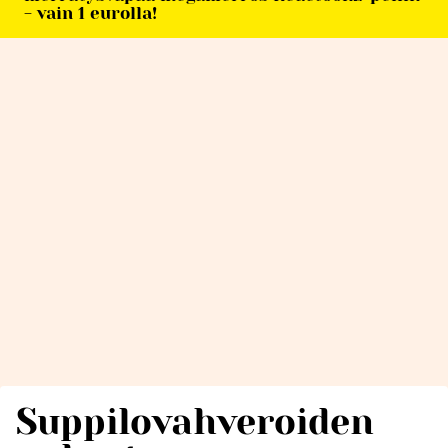
- vain 1 eurolla!
Suppilovahveroiden