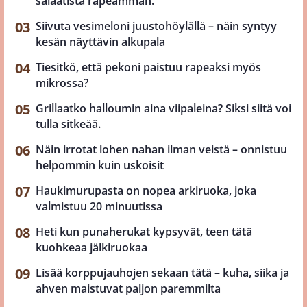
salaatista rapeamman.
Siivuta vesimeloni juustohöylällä – näin syntyy
kesän näyttävin alkupala
Tiesitkö, että pekoni paistuu rapeaksi myös
mikrossa?
Grillaatko halloumin aina viipaleina? Siksi siitä voi
tulla sitkeää.
Näin irrotat lohen nahan ilman veistä – onnistuu
helpommin kuin uskoisit
Haukimurupasta on nopea arkiruoka, joka
valmistuu 20 minuutissa
Heti kun punaherukat kypsyvät, teen tätä
kuohkeaa jälkiruokaa
Lisää korppujauhojen sekaan tätä – kuha, siika ja
ahven maistuvat paljon paremmilta