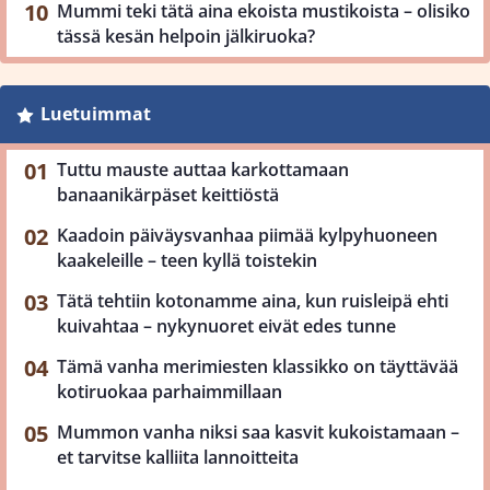
Mummi teki tätä aina ekoista mustikoista – olisiko
tässä kesän helpoin jälkiruoka?
Luetuimmat
Tuttu mauste auttaa karkottamaan
banaanikärpäset keittiöstä
Kaadoin päiväysvanhaa piimää kylpyhuoneen
kaakeleille – teen kyllä toistekin
Tätä tehtiin kotonamme aina, kun ruisleipä ehti
kuivahtaa – nykynuoret eivät edes tunne
Tämä vanha merimiesten klassikko on täyttävää
kotiruokaa parhaimmillaan
Mummon vanha niksi saa kasvit kukoistamaan –
et tarvitse kalliita lannoitteita