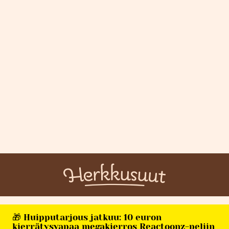
🎁 Huipputarjous jatkuu: 10 euron
kierrätysvapaa megakierros Reactoonz-peliin