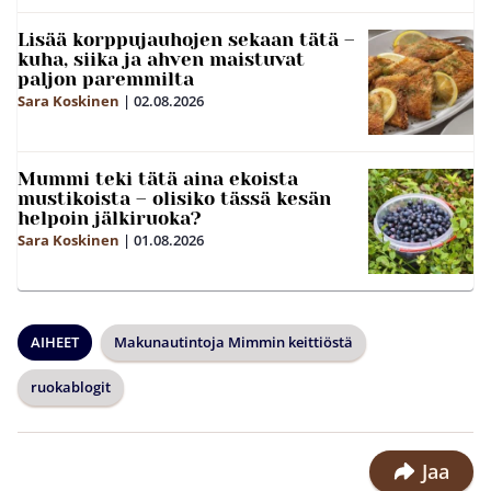
Lisää korppujauhojen sekaan tätä –
kuha, siika ja ahven maistuvat
paljon paremmilta
Sara Koskinen
|
02.08.2026
Mummi teki tätä aina ekoista
mustikoista – olisiko tässä kesän
helpoin jälkiruoka?
Sara Koskinen
|
01.08.2026
AIHEET
Makunautintoja Mimmin keittiöstä
ruokablogit
Jaa