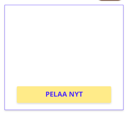
1€ = 10€ arvosta
ilmaiskierroksia ilman
kierrätystä!
Talleta 1€
Saat heti 50 ilmaiskierrosta Tuohi
1000 -peliin (arvo 0,20€ per kierros)!
Ei kierrätysvaatimusta!
PELAA NYT