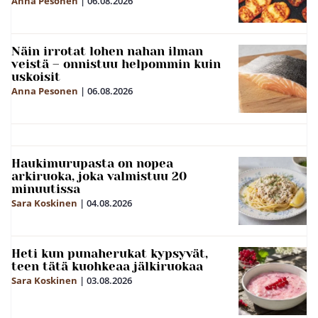
Anna Pesonen
|
06.08.2026
Näin irrotat lohen nahan ilman
veistä – onnistuu helpommin kuin
uskoisit
Anna Pesonen
|
06.08.2026
Haukimurupasta on nopea
arkiruoka, joka valmistuu 20
minuutissa
Sara Koskinen
|
04.08.2026
Heti kun punaherukat kypsyvät,
teen tätä kuohkeaa jälkiruokaa
Sara Koskinen
|
03.08.2026