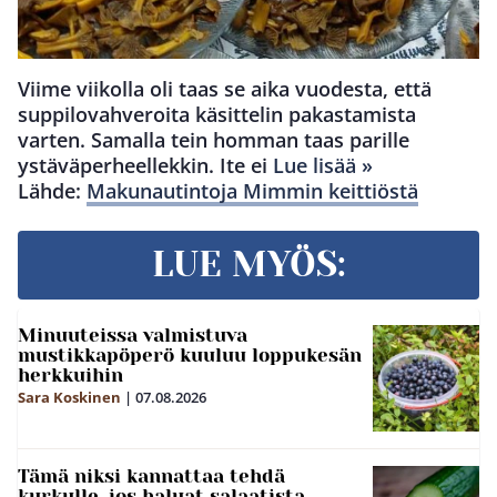
Viime viikolla oli taas se aika vuodesta, että
suppilovahveroita käsittelin pakastamista
varten. Samalla tein homman taas parille
ystäväperheellekkin. Ite ei
Lue lisää »
Lähde:
Makunautintoja Mimmin keittiöstä
LUE MYÖS:
Minuuteissa valmistuva
mustikkapöperö kuuluu loppukesän
herkkuihin
Sara Koskinen
|
07.08.2026
Tämä niksi kannattaa tehdä
kurkulle, jos haluat salaatista