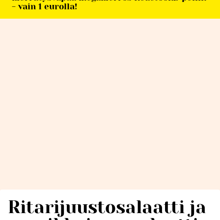
- vain 1 eurolla!
Ritarijuustosalaatti ja