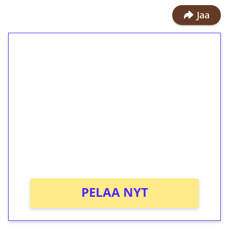
Jaa
1€ = 10€ arvosta
ilmaiskierroksia ilman
kierrätystä!
Talleta 1€
Saat heti 50 ilmaiskierrosta Tuohi
1000 -peliin (arvo 0,20€ per kierros)!
Ei kierrätysvaatimusta!
PELAA NYT