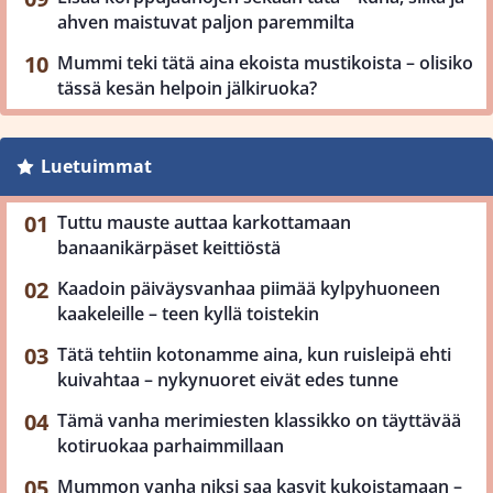
ahven maistuvat paljon paremmilta
Mummi teki tätä aina ekoista mustikoista – olisiko
tässä kesän helpoin jälkiruoka?
Luetuimmat
Tuttu mauste auttaa karkottamaan
banaanikärpäset keittiöstä
Kaadoin päiväysvanhaa piimää kylpyhuoneen
kaakeleille – teen kyllä toistekin
Tätä tehtiin kotonamme aina, kun ruisleipä ehti
kuivahtaa – nykynuoret eivät edes tunne
Tämä vanha merimiesten klassikko on täyttävää
kotiruokaa parhaimmillaan
Mummon vanha niksi saa kasvit kukoistamaan –