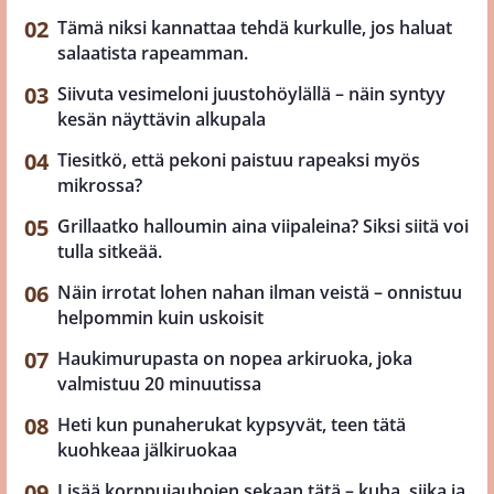
Tämä niksi kannattaa tehdä kurkulle, jos haluat
salaatista rapeamman.
Siivuta vesimeloni juustohöylällä – näin syntyy
kesän näyttävin alkupala
Tiesitkö, että pekoni paistuu rapeaksi myös
mikrossa?
Grillaatko halloumin aina viipaleina? Siksi siitä voi
tulla sitkeää.
Näin irrotat lohen nahan ilman veistä – onnistuu
helpommin kuin uskoisit
Haukimurupasta on nopea arkiruoka, joka
valmistuu 20 minuutissa
Heti kun punaherukat kypsyvät, teen tätä
kuohkeaa jälkiruokaa
Lisää korppujauhojen sekaan tätä – kuha, siika ja