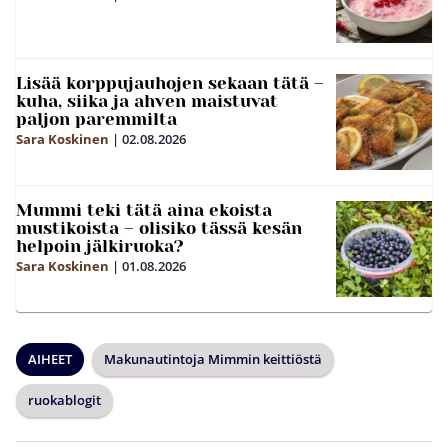
Lisää korppujauhojen sekaan tätä –
kuha, siika ja ahven maistuvat
paljon paremmilta
Sara Koskinen
|
02.08.2026
Mummi teki tätä aina ekoista
mustikoista – olisiko tässä kesän
helpoin jälkiruoka?
Sara Koskinen
|
01.08.2026
AIHEET
Makunautintoja Mimmin keittiöstä
ruokablogit