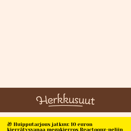
🎁 Huipputarjous jatkuu: 10 euron
kierrätysvapaa megakierros Reactoonz-peliin