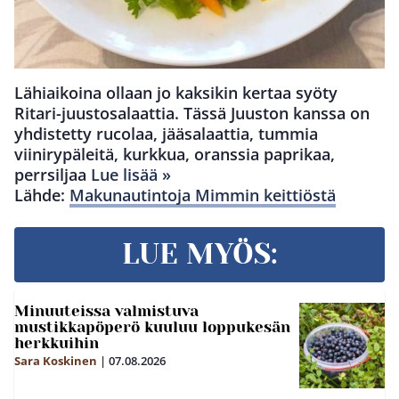
Lähiaikoina ollaan jo kaksikin kertaa syöty
Ritari-juustosalaattia. Tässä Juuston kanssa on
yhdistetty rucolaa, jääsalaattia, tummia
viinirypäleitä, kurkkua, oranssia paprikaa,
perrsiljaa
Lue lisää »
Lähde:
Makunautintoja Mimmin keittiöstä
LUE MYÖS:
Minuuteissa valmistuva
mustikkapöperö kuuluu loppukesän
herkkuihin
Sara Koskinen
|
07.08.2026