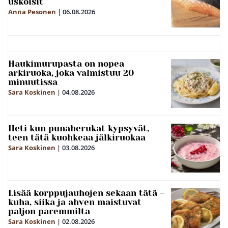
uskoisit
Anna Pesonen
|
06.08.2026
Haukimurupasta on nopea
arkiruoka, joka valmistuu 20
minuutissa
Sara Koskinen
|
04.08.2026
Heti kun punaherukat kypsyvät,
teen tätä kuohkeaa jälkiruokaa
Sara Koskinen
|
03.08.2026
Lisää korppujauhojen sekaan tätä –
kuha, siika ja ahven maistuvat
paljon paremmilta
Sara Koskinen
|
02.08.2026