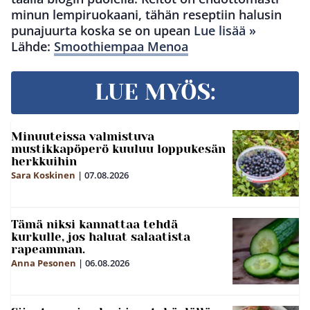
minun lempiruokaani, tähän reseptiin halusin
punajuurta koska se on upean
Lue lisää »
Lähde:
Smoothiempaa Menoa
LUE MYÖS:
Minuuteissa valmistuva
mustikkapöperö kuuluu loppukesän
herkkuihin
Sara Koskinen
|
07.08.2026
Tämä niksi kannattaa tehdä
kurkulle, jos haluat salaatista
rapeamman.
Anna Pesonen
|
06.08.2026