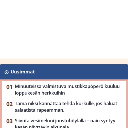
Uusimmat
Minuuteissa valmistuva mustikkapöperö kuuluu
loppukesän herkkuihin
Tämä niksi kannattaa tehdä kurkulle, jos haluat
salaatista rapeamman.
Siivuta vesimeloni juustohöylällä – näin syntyy
kesän näyttävin alkupala