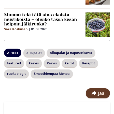
Mummi teki tätä aina ekoista
mustikoista – olisiko tässä kesän
helpoin jälkiruoka?
Sara Koskinen
|
01.08.2026
AIHEET
alkupalat
Alkupalat ja naposteltavat
featured
kasvis
Kasvis
keitot
Reseptit
ruokablogit
Smoothiempaa Menoa
Jaa
1€ = 10€ arvosta