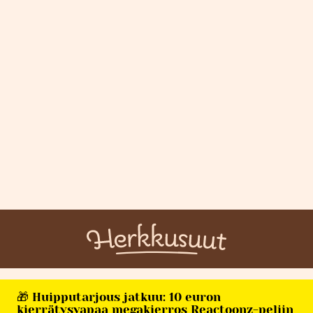
🎁 Huipputarjous jatkuu: 10 euron
kierrätysvapaa megakierros Reactoonz-peliin