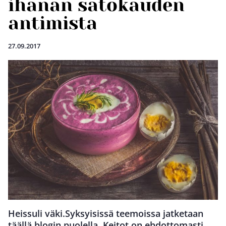
ihanan satokauden
antimista
27.09.2017
Heissuli väki.Syksyisissä teemoissa jatketaan
täällä blogin puolella. Keitot on ehdottomasti