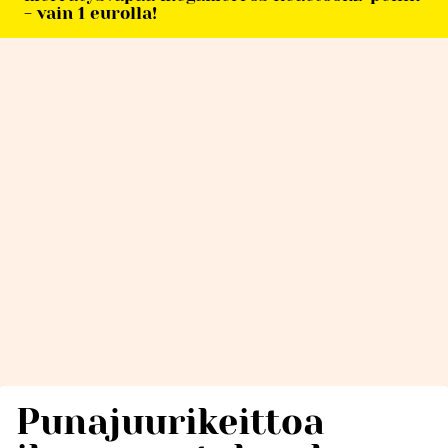
- vain 1 eurolla!
Punajuurikeittoa