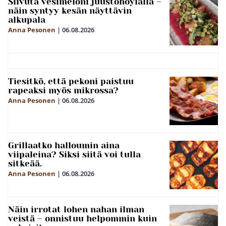
Siivuta vesimeloni juustohöylällä –
näin syntyy kesän näyttävin
alkupala
Anna Pesonen
|
06.08.2026
Tiesitkö, että pekoni paistuu
rapeaksi myös mikrossa?
Anna Pesonen
|
06.08.2026
Grillaatko halloumin aina
viipaleina? Siksi siitä voi tulla
sitkeää.
Anna Pesonen
|
06.08.2026
Näin irrotat lohen nahan ilman
veistä – onnistuu helpommin kuin