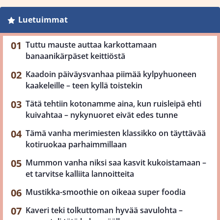
Luetuimmat
Tuttu mauste auttaa karkottamaan
banaanikärpäset keittiöstä
Kaadoin päiväysvanhaa piimää kylpyhuoneen
kaakeleille – teen kyllä toistekin
Tätä tehtiin kotonamme aina, kun ruisleipä ehti
kuivahtaa – nykynuoret eivät edes tunne
Tämä vanha merimiesten klassikko on täyttävää
kotiruokaa parhaimmillaan
Mummon vanha niksi saa kasvit kukoistamaan –
et tarvitse kalliita lannoitteita
Mustikka-smoothie on oikeaa super foodia
Kaveri teki tolkuttoman hyvää savulohta –