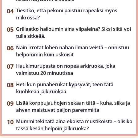
Tiesitkö, että pekoni paistuu rapeaksi myös
mikrossa?
Grillaatko halloumin aina viipaleina? Siksi siitä voi
tulla sitkeää.
Näin irrotat lohen nahan ilman veistä – onnistuu
helpommin kuin uskoisit
Haukimurupasta on nopea arkiruoka, joka
valmistuu 20 minuutissa
Heti kun punaherukat kypsyvät, teen tätä
kuohkeaa jälkiruokaa
Lisää korppujauhojen sekaan tätä – kuha, siika ja
ahven maistuvat paljon paremmilta
Mummi teki tätä aina ekoista mustikoista – olisiko
tässä kesän helpoin jälkiruoka?