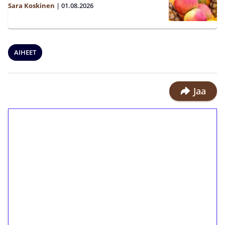
Sara Koskinen
|
01.08.2026
AIHEET
Jaa
1€ = 10€ arvosta
ilmaiskierroksia ilman
kierrätystä!
Talleta 1€
Saat heti 50 ilmaiskierrosta Tuohi
1000 -peliin (arvo 0,20€ per kierros)!