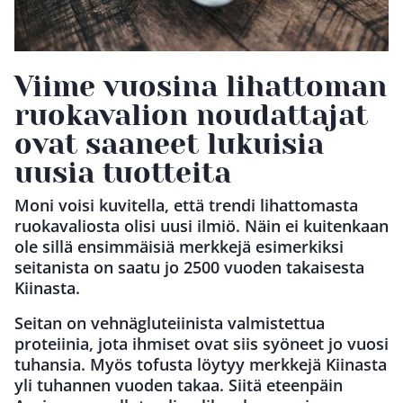
Viime vuosina lihattoman
ruokavalion noudattajat
ovat saaneet lukuisia
uusia tuotteita
Moni voisi kuvitella, että trendi lihattomasta
ruokavaliosta olisi uusi ilmiö. Näin ei kuitenkaan
ole sillä ensimmäisiä merkkejä esimerkiksi
seitanista on saatu jo 2500 vuoden takaisesta
Kiinasta.
Seitan on vehnägluteiinista valmistettua
proteiinia, jota ihmiset ovat siis syöneet jo vuosi
tuhansia. Myös tofusta löytyy merkkejä Kiinasta
yli tuhannen vuoden takaa. Siitä eteenpäin