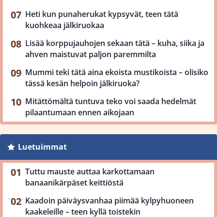
Heti kun punaherukat kypsyvät, teen tätä
kuohkeaa jälkiruokaa
Lisää korppujauhojen sekaan tätä – kuha, siika ja
ahven maistuvat paljon paremmilta
Mummi teki tätä aina ekoista mustikoista – olisiko
tässä kesän helpoin jälkiruoka?
Mitättömältä tuntuva teko voi saada hedelmät
pilaantumaan ennen aikojaan
Luetuimmat
Tuttu mauste auttaa karkottamaan
banaanikärpäset keittiöstä
Kaadoin päiväysvanhaa piimää kylpyhuoneen
kaakeleille – teen kyllä toistekin