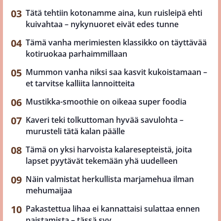
Tätä tehtiin kotonamme aina, kun ruisleipä ehti
kuivahtaa – nykynuoret eivät edes tunne
Tämä vanha merimiesten klassikko on täyttävää
kotiruokaa parhaimmillaan
Mummon vanha niksi saa kasvit kukoistamaan –
et tarvitse kalliita lannoitteita
Mustikka-smoothie on oikeaa super foodia
Kaveri teki tolkuttoman hyvää savulohta –
murusteli tätä kalan päälle
Tämä on yksi harvoista kalaresepteistä, joita
lapset pyytävät tekemään yhä uudelleen
Näin valmistat herkullista marjamehua ilman
mehumaijaa
Pakastettua lihaa ei kannattaisi sulattaa ennen
paistamista – tässä syy