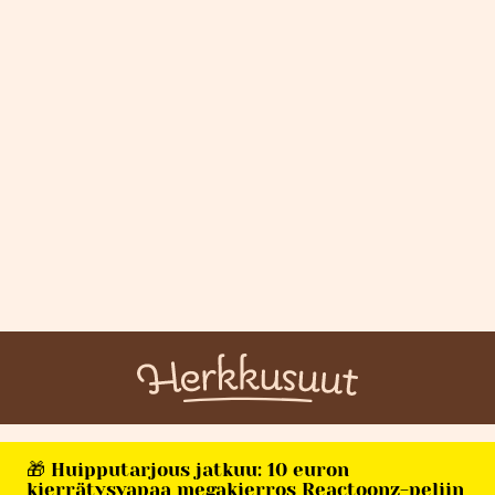
🎁 Huipputarjous jatkuu: 10 euron
kierrätysvapaa megakierros Reactoonz-peliin