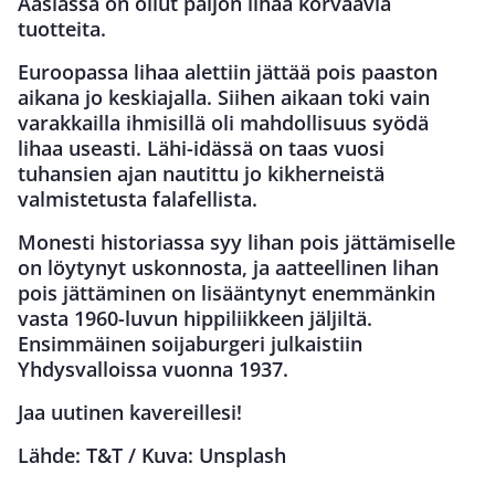
Aasiassa on ollut paljon lihaa korvaavia
tuotteita.
Euroopassa lihaa alettiin jättää pois paaston
aikana jo keskiajalla. Siihen aikaan toki vain
varakkailla ihmisillä oli mahdollisuus syödä
lihaa useasti. Lähi-idässä on taas vuosi
tuhansien ajan nautittu jo kikherneistä
valmistetusta falafellista.
Monesti historiassa syy lihan pois jättämiselle
on löytynyt uskonnosta, ja aatteellinen lihan
pois jättäminen on lisääntynyt enemmänkin
vasta 1960-luvun hippiliikkeen jäljiltä.
Ensimmäinen soijaburgeri julkaistiin
Yhdysvalloissa vuonna 1937.
Jaa uutinen kavereillesi!
Lähde: T&T / Kuva: Unsplash