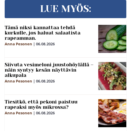
LUE MYÖS:
Tämä niksi kannattaa tehdä
kurkulle, jos haluat salaatista
rapeamman.
Anna Pesonen
|
06.08.2026
Siivuta vesimeloni juustohöylällä –
näin syntyy kesän näyttävin
alkupala
Anna Pesonen
|
06.08.2026
Tiesitkö, että pekoni paistuu
rapeaksi myös mikrossa?
Anna Pesonen
|
06.08.2026