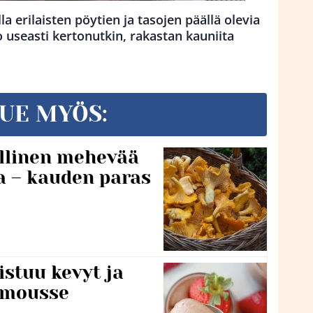
a erilaisten pöytien ja tasojen päällä olevia
jo useasti kertonutkin, rakastan kauniita
UE MYÖS:
lillinen mehevää
a – kauden paras
stuu kevyt ja
amousse