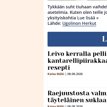
Tykkään suht tiuhaan vaihdell
asetelmia. Kuten olen teille 
yksityiskohtia
Lue lisää »
Lähde:
Ugolinon Herkut
L
Leivo kerralla pel
kantarellipiirakka
resepti
Kaisa Mäki
|
08.08.2026
Raejuustosta valmi
täyteläinen sukla
Kaisa Mäki
|
08.08.2026