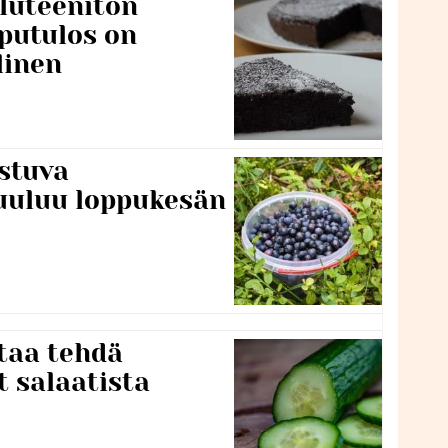
luteeniton
putulos on
linen
stuva
uuluu loppukesän
taa tehdä
t salaatista