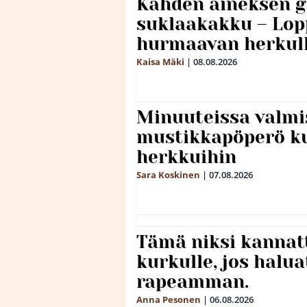
Kahden aineksen g
suklaakakku – Lop
hurmaavan herkul
Kaisa Mäki
|
08.08.2026
Minuuteissa valmi
mustikkapöperö k
herkkuihin
Sara Koskinen
|
07.08.2026
Tämä niksi kannat
kurkulle, jos halua
rapeamman.
Anna Pesonen
|
06.08.2026