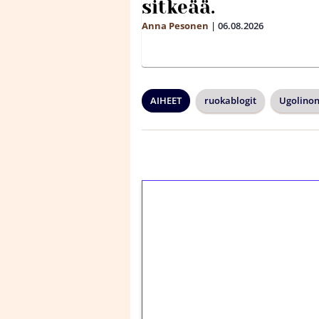
sitkeää.
Anna Pesonen
|
06.08.2026
AIHEET
ruokablogit
Ugolinon
1€ = 10€ arvosta 
kierrätystä!
Talleta 1€
Saat heti 50 ilmaiskier
kierros)!