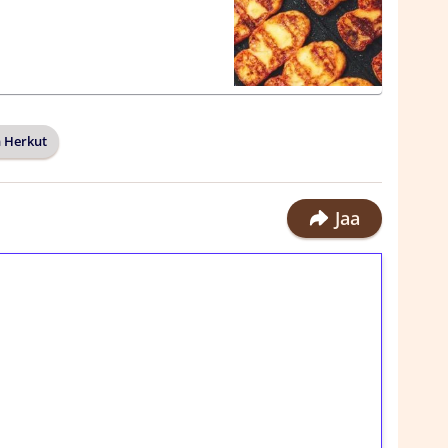
 Herkut
Jaa
ilmaiskierroksia ilman
rosta Tuohi 1000 -peliin (arvo 0,20€ per