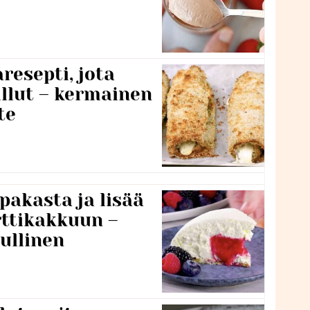
resepti, jota
llut – kermainen
te
pakasta ja lisää
rttikakkuun –
ullinen