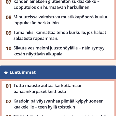
Kahden aineksen gluteeniton suklaakakku –
Lopputulos on hurmaavan herkullinen
Minuuteissa valmistuva mustikkapöperö kuuluu
loppukesän herkkuihin
Tämä niksi kannattaa tehdä kurkulle, jos haluat
salaatista rapeamman.
Siivuta vesimeloni juustohöylällä – näin syntyy
kesän näyttävin alkupala
Luetuimmat
Tuttu mauste auttaa karkottamaan
banaanikärpäset keittiöstä
Kaadoin päiväysvanhaa piimää kylpyhuoneen
kaakeleille – teen kyllä toistekin