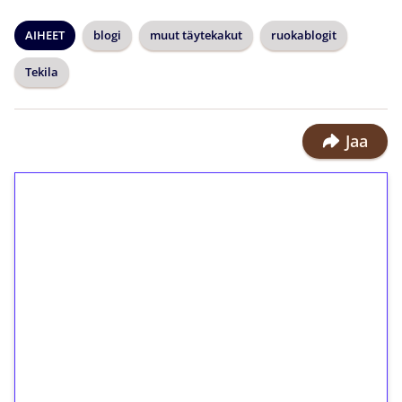
AIHEET
blogi
muut täytekakut
ruokablogit
Tekila
Jaa
1€ = 10€ arvosta
ilmaiskierroksia ilman
kierrätystä!
Talleta 1€
Saat heti 50 ilmaiskierrosta Tuohi
1000 -peliin (arvo 0,20€ per kierros)!
Ei kierrätysvaatimusta!