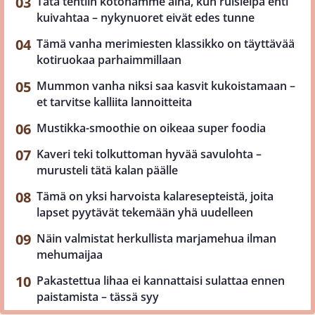
Tätä tehtiin kotonamme aina, kun ruisleipä ehti
kuivahtaa – nykynuoret eivät edes tunne
Tämä vanha merimiesten klassikko on täyttävää
kotiruokaa parhaimmillaan
Mummon vanha niksi saa kasvit kukoistamaan –
et tarvitse kalliita lannoitteita
Mustikka-smoothie on oikeaa super foodia
Kaveri teki tolkuttoman hyvää savulohta –
murusteli tätä kalan päälle
Tämä on yksi harvoista kalaresepteistä, joita
lapset pyytävät tekemään yhä uudelleen
Näin valmistat herkullista marjamehua ilman
mehumaijaa
Pakastettua lihaa ei kannattaisi sulattaa ennen
paistamista – tässä syy