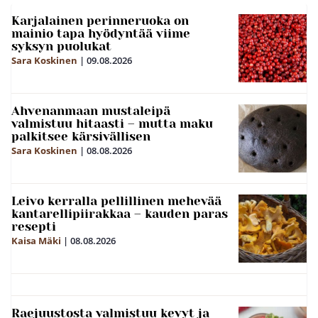
Karjalainen perinneruoka on
mainio tapa hyödyntää viime
syksyn puolukat
Sara Koskinen
|
09.08.2026
Ahvenanmaan mustaleipä
valmistuu hitaasti – mutta maku
palkitsee kärsivällisen
Sara Koskinen
|
08.08.2026
Leivo kerralla pellillinen mehevää
kantarellipiirakkaa – kauden paras
resepti
Kaisa Mäki
|
08.08.2026
Raejuustosta valmistuu kevyt ja