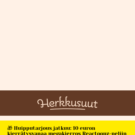
🎁 Huipputarjous jatkuu: 10 euron
kierrätysvapaa megakierros Reactoonz-peliin