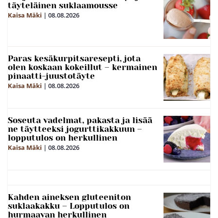
täyteläinen suklaamousse
Kaisa Mäki
|
08.08.2026
Paras kesäkurpitsaresepti, jota
olen koskaan kokeillut – kermainen
pinaatti-juustotäyte
Kaisa Mäki
|
08.08.2026
Soseuta vadelmat, pakasta ja lisää
ne täytteeksi jogurttikakkuun –
lopputulos on herkullinen
Kaisa Mäki
|
08.08.2026
Kahden aineksen gluteeniton
suklaakakku – Lopputulos on
hurmaavan herkullinen