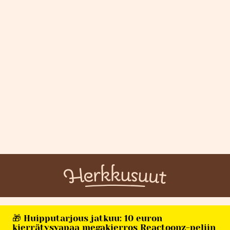
🎁 Huipputarjous jatkuu: 10 euron
kierrätysvapaa megakierros Reactoonz-peliin