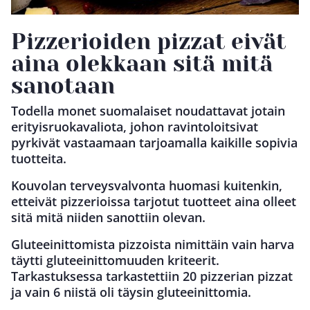
Pizzerioiden pizzat eivät
aina olekkaan sitä mitä
sanotaan
Todella monet suomalaiset noudattavat jotain
erityisruokavaliota, johon ravintoloitsivat
pyrkivät vastaamaan tarjoamalla kaikille sopivia
tuotteita.
Kouvolan terveysvalvonta huomasi kuitenkin,
etteivät pizzerioissa tarjotut tuotteet aina olleet
sitä mitä niiden sanottiin olevan.
Gluteeinittomista pizzoista nimittäin vain harva
täytti gluteeinittomuuden kriteerit.
Tarkastuksessa tarkastettiin 20 pizzerian pizzat
ja vain 6 niistä oli täysin gluteeinittomia.