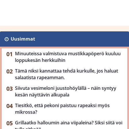
Uusimmat
Minuuteissa valmistuva mustikkapöperö kuuluu
loppukesän herkkuihin
Tämä niksi kannattaa tehdä kurkulle, jos haluat
salaatista rapeamman.
Siivuta vesimeloni juustohöylällä – näin syntyy
kesän näyttävin alkupala
Tiesitkö, että pekoni paistuu rapeaksi myös
mikrossa?
Grillaatko halloumin aina viipaleina? Siksi siitä voi