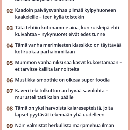
Kaadoin päiväysvanhaa piimää kylpyhuoneen
kaakeleille – teen kyllä toistekin
Tätä tehtiin kotonamme aina, kun ruisleipä ehti
kuivahtaa – nykynuoret eivät edes tunne
Tämä vanha merimiesten klassikko on täyttävää
kotiruokaa parhaimmillaan
Mummon vanha niksi saa kasvit kukoistamaan –
et tarvitse kalliita lannoitteita
Mustikka-smoothie on oikeaa super foodia
Kaveri teki tolkuttoman hyvää savulohta –
murusteli tätä kalan päälle
Tämä on yksi harvoista kalaresepteistä, joita
lapset pyytävät tekemään yhä uudelleen
Näin valmistat herkullista marjamehua ilman