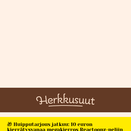
🎁 Huipputarjous jatkuu: 10 euron
kierrätysvapaa megakierros Reactoonz-peliin