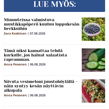
LUE MYÖS:
Minuuteissa valmistuva
mustikkapöperö kuuluu loppukesän
herkkuihin
Sara Koskinen
|
07.08.2026
Tämä niksi kannattaa tehdä
kurkulle, jos haluat salaatista
rapeamman.
Anna Pesonen
|
06.08.2026
Siivuta vesimeloni juustohöylällä –
näin syntyy kesän näyttävin
alkupala
Anna Pesonen
|
06.08.2026