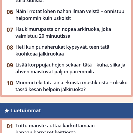
tulla sitkeää.
Näin irrotat lohen nahan ilman veistä – onnistuu
helpommin kuin uskoisit
Haukimurupasta on nopea arkiruoka, joka
valmistuu 20 minuutissa
Heti kun punaherukat kypsyvät, teen tätä
kuohkeaa jälkiruokaa
Lisää korppujauhojen sekaan tätä – kuha, siika ja
ahven maistuvat paljon paremmilta
Mummi teki tätä aina ekoista mustikoista – olisiko
tässä kesän helpoin jälkiruoka?
Luetuimmat
Tuttu mauste auttaa karkottamaan
banaanikärpäset keittiöstä