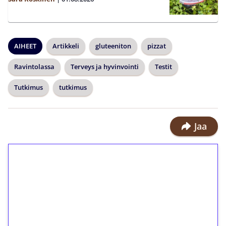
AIHEET
Artikkeli
gluteeniton
pizzat
Ravintolassa
Terveys ja hyvinvointi
Testit
Tutkimus
tutkimus
Jaa
1€ = 10€ arvosta
ilmaiskierroksia ilman
kierrätystä!
Talleta 1€