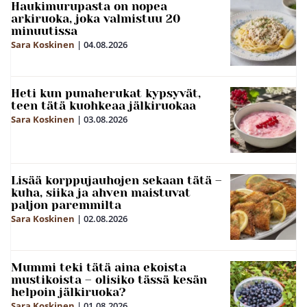
Haukimurupasta on nopea
arkiruoka, joka valmistuu 20
minuutissa
Sara Koskinen
|
04.08.2026
Heti kun punaherukat kypsyvät,
teen tätä kuohkeaa jälkiruokaa
Sara Koskinen
|
03.08.2026
Lisää korppujauhojen sekaan tätä –
kuha, siika ja ahven maistuvat
paljon paremmilta
Sara Koskinen
|
02.08.2026
Mummi teki tätä aina ekoista
mustikoista – olisiko tässä kesän
helpoin jälkiruoka?
Sara Koskinen
|
01.08.2026