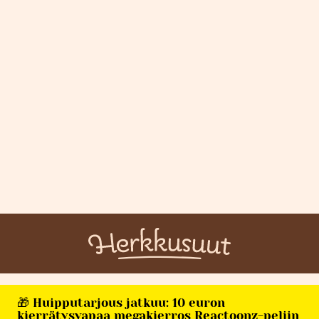
🎁 Huipputarjous jatkuu: 10 euron
kierrätysvapaa megakierros Reactoonz-peliin