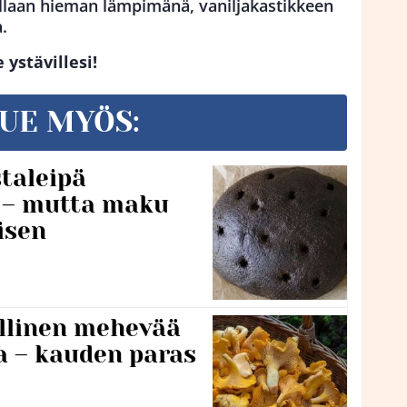
laan hieman lämpimänä, vaniljakastikkeen
.
 ystävillesi!
UE MYÖS:
taleipä
i – mutta maku
isen
lillinen mehevää
a – kauden paras