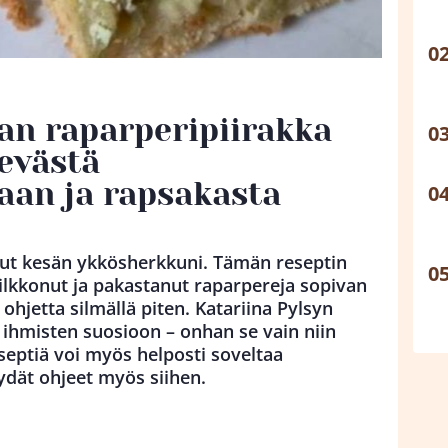
n raparperipiirakka
evästä
an ja rapsakasta
llut kesän ykkösherkkuni. Tämän reseptin
pilkkonut ja pakastanut raparpereja sopivan
 ohjetta silmällä piten. Katariina Pylsyn
 ihmisten suosioon – onhan se vain niin
eptiä voi myös helposti soveltaa
ydät ohjeet myös siihen.