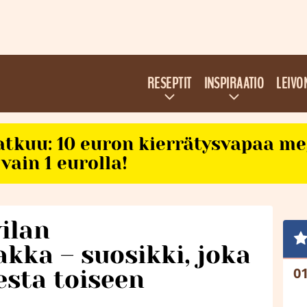
RESEPTIT
INSPIRAATIO
LEIVO
atkuu: 10 euron kierrätysvapaa m
vain 1 eurolla!
ilan
akka – suosikki, joka
sta toiseen