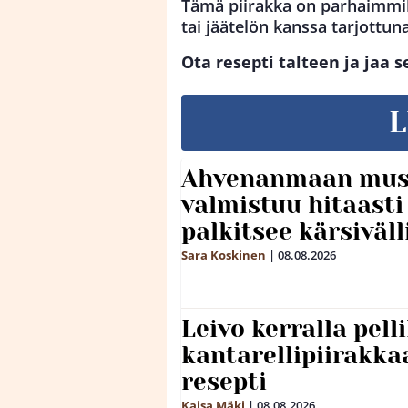
Tämä piirakka on parhaimmil
tai jäätelön kanssa tarjottuna
Ota resepti talteen ja jaa se
L
Ahvenanmaan mus
valmistuu hitaast
palkitsee kärsiväll
Sara Koskinen
|
08.08.2026
Leivo kerralla pel
kantarellipiirakka
resepti
Kaisa Mäki
|
08.08.2026