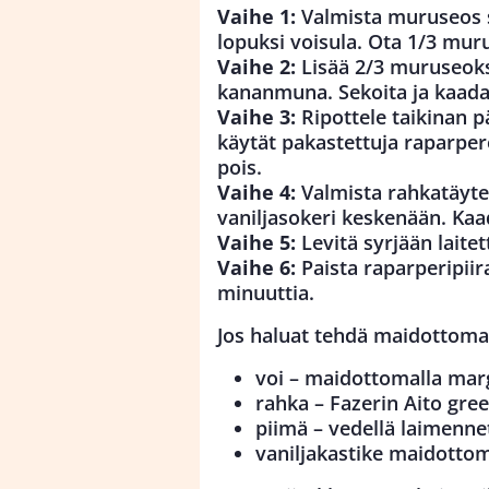
Vaihe 1:
Valmista muruseos s
lopuksi voisula. Ota 1/3 mur
Vaihe 2:
Lisää 2/3 muruseoks
kananmuna. Sekoita ja kaada l
Vaihe 3:
Ripottele taikinan pä
käytät pakastettuja raparpere
pois.
Vaihe 4:
Valmista rahkatäyte
vaniljasokeri keskenään. Kaa
Vaihe 5:
Levitä syrjään laite
Vaihe 6:
Paista raparperipiir
minuuttia.
Jos haluat tehdä maidottoma
voi – maidottomalla marg
rahka – Fazerin Aito gre
piimä – vedellä laimennet
vaniljakastike maidottoma