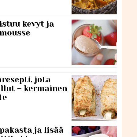
stuu kevyt ja
amousse
resepti, jota
llut – kermainen
te
pakasta ja lisää