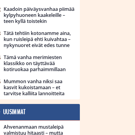
Kaadoin päiväysvanhaa piimää
kylpyhuoneen kaakeleille –
teen kyllä toistekin
Tätä tehtiin kotonamme aina,
kun ruisleipä ehti kuivahtaa –
nykynuoret eivät edes tunne
Tämä vanha merimiesten
klassikko on täyttävää
kotiruokaa parhaimmillaan
Mummon vanha niksi saa
kasvit kukoistamaan – et
tarvitse kalliita lannoitteita
UUSIMMAT
Ahvenanmaan mustaleipä
valmistuu hitaasti – mutta