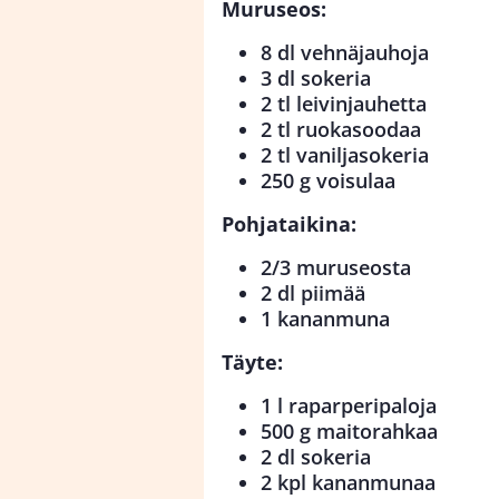
Muruseos:
8 dl vehnäjauhoja
3 dl sokeria
2 tl leivinjauhetta
2 tl ruokasoodaa
2 tl vaniljasokeria
250 g voisulaa
Pohjataikina:
2/3 muruseosta
2 dl piimää
1 kananmuna
Täyte:
1 l raparperipaloja
500 g maitorahkaa
2 dl sokeria
2 kpl kananmunaa