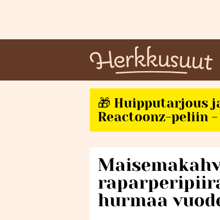
🎁 Huipputarjous j
Reactoonz-peliin - 
Maisemakahv
raparperipiir
hurmaa vuode