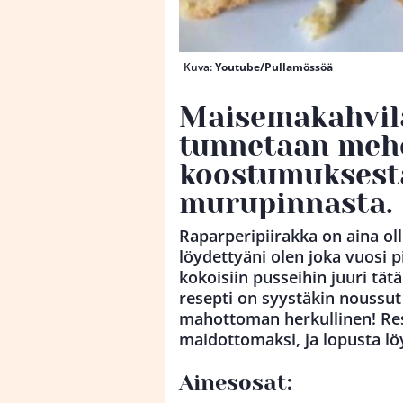
Kuva:
Youtube/Pullamössöä
Maisemakahvila
tunnetaan meh
koostumuksesta
murupinnasta.
Raparperipiirakka on aina o
löydettyäni olen joka vuosi 
kokoisiin pusseihin juuri tätä
resepti on syystäkin noussut
mahottoman herkullinen! Res
maidottomaksi, ja lopusta lö
Ainesosat: