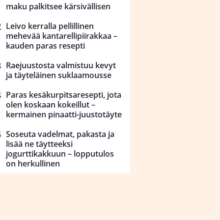
maku palkitsee kärsivällisen
Leivo kerralla pellillinen
mehevää kantarellipiirakkaa –
kauden paras resepti
Raejuustosta valmistuu kevyt
ja täyteläinen suklaamousse
Paras kesäkurpitsaresepti, jota
olen koskaan kokeillut –
kermainen pinaatti-juustotäyte
Soseuta vadelmat, pakasta ja
lisää ne täytteeksi
jogurttikakkuun – lopputulos
on herkullinen