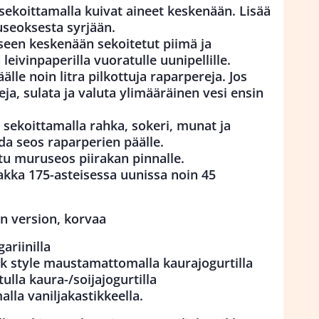
ekoittamalla kuivat aineet keskenään. Lisää
useoksesta syrjään.
een keskenään sekoitetut piimä ja
eivinpaperilla vuoratulle uunipellille.
älle noin litra pilkottuja raparpereja. Jos
ja, sulata ja valuta ylimääräinen vesi ensin
 sekoittamalla rahka, sokeri, munat ja
da seos raparperien päälle.
ttu muruseos piirakan pinnalle.
akka 175-asteisessa uunissa noin 45
n version, korvaa
ariinilla
ek style maustamattomalla kaurajogurtilla
ulla kaura-/soijajogurtilla
lla vaniljakastikkeella.