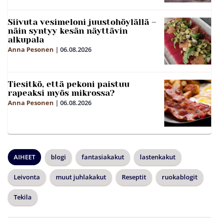
Siivuta vesimeloni juustohöylällä –
näin syntyy kesän näyttävin
alkupala
Anna Pesonen
|
06.08.2026
Tiesitkö, että pekoni paistuu
rapeaksi myös mikrossa?
Anna Pesonen
|
06.08.2026
AIHEET
blogi
fantasiakakut
lastenkakut
Leivonta
muut juhlakakut
Reseptit
ruokablogit
Tekila