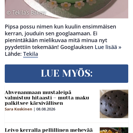
Pipsa possu nimen kun kuulin ensimmäisen
kerran, jouduin sen googlaamaan. Ei
pienintäkään mielikuvaa mitä minua nyt
pyydettiin tekemään! Googlauksen
Lue lisää »
Lähde:
Tekila
LUE MYÖS:
Ahvenanmaan mustaleipä
valmistuu hitaasti – mutta maku
palkitsee kärsivällisen
Sara Koskinen
|
08.08.2026
Leivo kerralla pellillinen mehevää