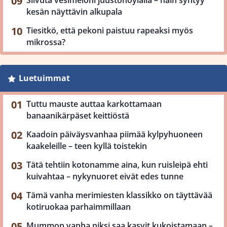
kesän näyttävin alkupala
Tiesitkö, että pekoni paistuu rapeaksi myös
mikrossa?
Luetuimmat
Tuttu mauste auttaa karkottamaan
banaanikärpäset keittiöstä
Kaadoin päiväysvanhaa piimää kylpyhuoneen
kaakeleille – teen kyllä toistekin
Tätä tehtiin kotonamme aina, kun ruisleipä ehti
kuivahtaa – nykynuoret eivät edes tunne
Tämä vanha merimiesten klassikko on täyttävää
kotiruokaa parhaimmillaan
Mummon vanha niksi saa kasvit kukoistamaan –