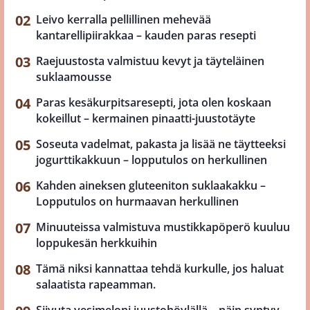
Leivo kerralla pellillinen mehevää
kantarellipiirakkaa – kauden paras resepti
Raejuustosta valmistuu kevyt ja täyteläinen
suklaamousse
Paras kesäkurpitsaresepti, jota olen koskaan
kokeillut – kermainen pinaatti-juustotäyte
Soseuta vadelmat, pakasta ja lisää ne täytteeksi
jogurttikakkuun – lopputulos on herkullinen
Kahden aineksen gluteeniton suklaakakku –
Lopputulos on hurmaavan herkullinen
Minuuteissa valmistuva mustikkapöperö kuuluu
loppukesän herkkuihin
Tämä niksi kannattaa tehdä kurkulle, jos haluat
salaatista rapeamman.
Siivuta vesimeloni juustohöylällä – näin syntyy