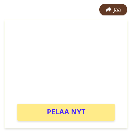
Jaa
1€ = 10€ arvosta
ilmaiskierroksia ilman
kierrätystä!
Talleta 1€
Saat heti 50 ilmaiskierrosta Tuohi
1000 -peliin (arvo 0,20€ per kierros)!
Ei kierrätysvaatimusta!
PELAA NYT