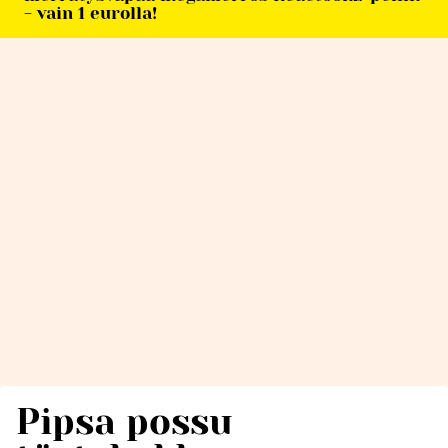
- vain 1 eurolla!
Pipsa possu