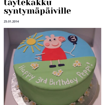
täytekakku
syntymäpäiville
25.01.2014