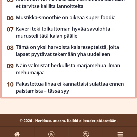
et tarvitse kalliita lannoitteita
Mustikka-smoothie on oikeaa super foodia
Kaveri teki tolkuttoman hyvää savulohta –
murusteli tätä kalan päälle
Tämä on yksi harvoista kalaresepteistä, joita
lapset pyytävät tekemään yhä uudelleen
Näin valmistat herkullista marjamehua ilman
mehumaijaa
Pakastettua lihaa ei kannattaisi sulattaa ennen
paistamista – tässä syy
© 2026 - Herkkusuut.com. Kaikki oikeudet pidätetään.