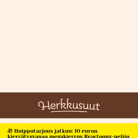
🎁 Huipputarjous jatkuu: 10 euron
kierrätysvapaa megakierros Reactoonz-peliin