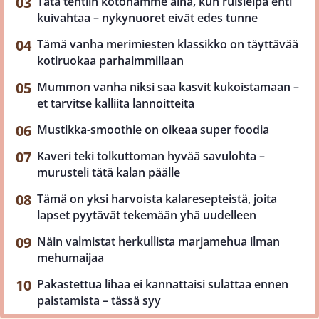
Tätä tehtiin kotonamme aina, kun ruisleipä ehti
kuivahtaa – nykynuoret eivät edes tunne
Tämä vanha merimiesten klassikko on täyttävää
kotiruokaa parhaimmillaan
Mummon vanha niksi saa kasvit kukoistamaan –
et tarvitse kalliita lannoitteita
Mustikka-smoothie on oikeaa super foodia
Kaveri teki tolkuttoman hyvää savulohta –
murusteli tätä kalan päälle
Tämä on yksi harvoista kalaresepteistä, joita
lapset pyytävät tekemään yhä uudelleen
Näin valmistat herkullista marjamehua ilman
mehumaijaa
Pakastettua lihaa ei kannattaisi sulattaa ennen
paistamista – tässä syy