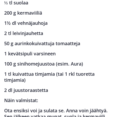
⅓ tl suolaa
200 g kermaviiliä
1½ dl vehnäjauhoja
2 tl leivinjauhetta
50 g aurinkokuivattuja tomaatteja
1 kevätsipuli varsineen
100 g sinihomejuustoa (esim. Aura)
1 tl kuivattua timjamia (tai 1 rkl tuoretta
timjamia)
2 dl juustoraastetta
Näin valmistat:
Ota ensiksi voi ja sulata se. Anna voin jäähtyä.
Sen jälkeen vatkaa munat, suola ja kermaviili