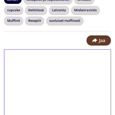
cupcake
Keittiössä
Leivonta
Mielenravinto
Muffinit
Reseptit
suolaiset muffinssit
Jaa
1€ = 10€ arvosta
ilmaiskierroksia ilman
kierrätystä!
Talleta 1€
Saat heti 50 ilmaiskierrosta Tuohi
1000 -peliin (arvo 0,20€ per kierros)!
Ei kierrätysvaatimusta!