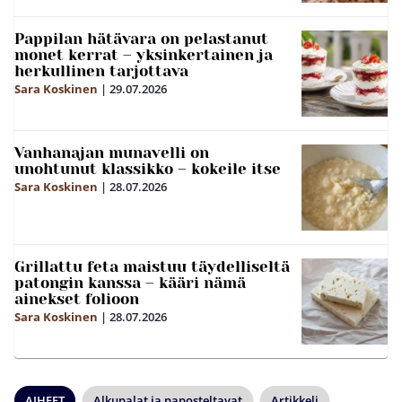
Pappilan hätävara on pelastanut
monet kerrat – yksinkertainen ja
herkullinen tarjottava
Sara Koskinen
|
29.07.2026
Vanhanajan munavelli on
unohtunut klassikko – kokeile itse
Sara Koskinen
|
28.07.2026
Grillattu feta maistuu täydelliseltä
patongin kanssa – kääri nämä
ainekset folioon
Sara Koskinen
|
28.07.2026
AIHEET
Alkupalat ja naposteltavat
Artikkeli