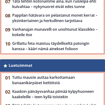
Tätä tehtiin kotonamme aina, kun ruisleipä ehti
kuivahtaa – nykynuoret eivät edes tunne
Pappilan hätävara on pelastanut monet kerrat –
yksinkertainen ja herkullinen tarjottava
Vanhanajan munavelli on unohtunut klassikko –
kokeile itse
Grillattu feta maistuu täydelliseltä patongin
kanssa – kääri nämä ainekset folioon
Luetuimmat
Tuttu mauste auttaa karkottamaan
banaanikärpäset keittiöstä
Kaadoin päiväysvanhaa piimää kylpyhuoneen
kaakeleille – teen kyllä toistekin