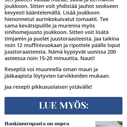
joukkoon. Sitten voit yhdistää jauhot seokseen
kevyesti kääntelemällä. Lisää joukkoon
hienonnetut aurinkokuivatut tomaatit. Tee
sama kevätsipulille ja murenna myös
sinihomejuusto joukkoon. Sitten voit lisätä
timjamin ja puolet juustoraasteesta. Jaa taikina
noin 12 muffinivuokaan ja ripottele päälle loput
juustoraasteesta. Nämä kypsyvät uunissa 200
asteessa noin 15-20 minuuttia. Nauti!
Reseptiä voi muunnella oman maun ja
jääkaapista löytyvien tarvikkeiden mukaan.
Jaa resepti pikkusuolaisen ystävälle!
LUE MYÖS:
Haukimurupasta on nopea