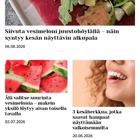
Siivuta vesimeloni juustohöylällä – näin
syntyy kesän näyttävin alkupala
06.08.2026
Älä valitse suurinta
vesimelonia – makein
yksilö löytyy aivan toisella
3 kesäherkkua, jotka
tavalla
saavat hampaat
02.07.2026
näyttämään
valkoisemmilta
20.06.2026