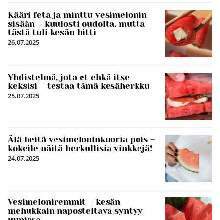
Kääri feta ja minttu vesimelonin
sisään – kuulosti oudolta, mutta
tästä tuli kesän hitti
26.07.2025
Yhdistelmä, jota et ehkä itse
keksisi – testaa tämä kesäherkku
25.07.2025
Älä heitä vesimeloninkuoria pois –
kokeile näitä herkullisia vinkkejä!
24.07.2025
Vesimeloniremmit – kesän
mehukkain naposteltava syntyy
uunissa