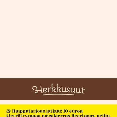
🎁 Huipputarjous jatkuu: 10 euron
kierrätysvapaa megakierros Reactoonz-peliin