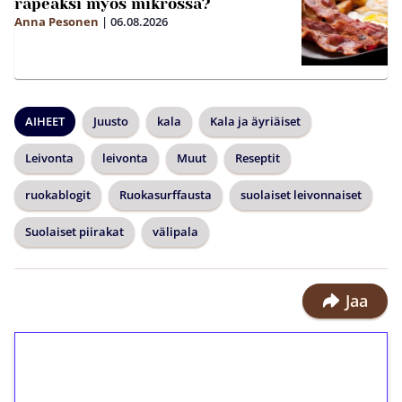
rapeaksi myös mikrossa?
Anna Pesonen
|
06.08.2026
AIHEET
Juusto
kala
Kala ja äyriäiset
Leivonta
leivonta
Muut
Reseptit
ruokablogit
Ruokasurffausta
suolaiset leivonnaiset
Suolaiset piirakat
välipala
Jaa
1€ = 10€ arvosta
ilmaiskierroksia ilman