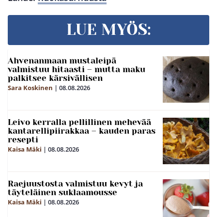
LUE MYÖS:
Ahvenanmaan mustaleipä
valmistuu hitaasti – mutta maku
palkitsee kärsivällisen
Sara Koskinen
|
08.08.2026
Leivo kerralla pellillinen mehevää
kantarellipiirakkaa – kauden paras
resepti
Kaisa Mäki
|
08.08.2026
Raejuustosta valmistuu kevyt ja
täyteläinen suklaamousse
Kaisa Mäki
|
08.08.2026