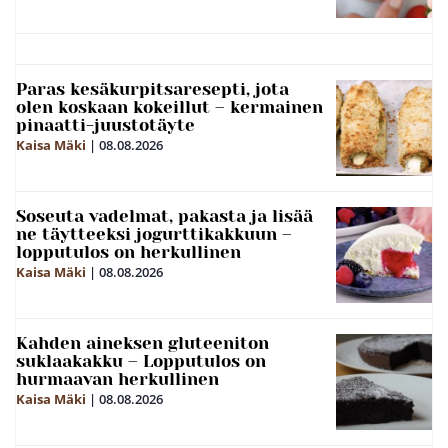
Paras kesäkurpitsaresepti, jota
olen koskaan kokeillut – kermainen
pinaatti-juustotäyte
Kaisa Mäki
|
08.08.2026
Soseuta vadelmat, pakasta ja lisää
ne täytteeksi jogurttikakkuun –
lopputulos on herkullinen
Kaisa Mäki
|
08.08.2026
Kahden aineksen gluteeniton
suklaakakku – Lopputulos on
hurmaavan herkullinen
Kaisa Mäki
|
08.08.2026