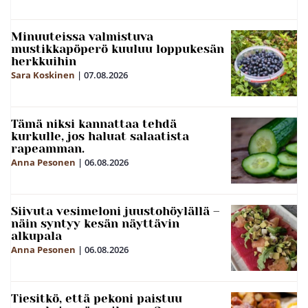
Minuuteissa valmistuva
mustikkapöperö kuuluu loppukesän
herkkuihin
Sara Koskinen
|
07.08.2026
Tämä niksi kannattaa tehdä
kurkulle, jos haluat salaatista
rapeamman.
Anna Pesonen
|
06.08.2026
Siivuta vesimeloni juustohöylällä –
näin syntyy kesän näyttävin
alkupala
Anna Pesonen
|
06.08.2026
Tiesitkö, että pekoni paistuu