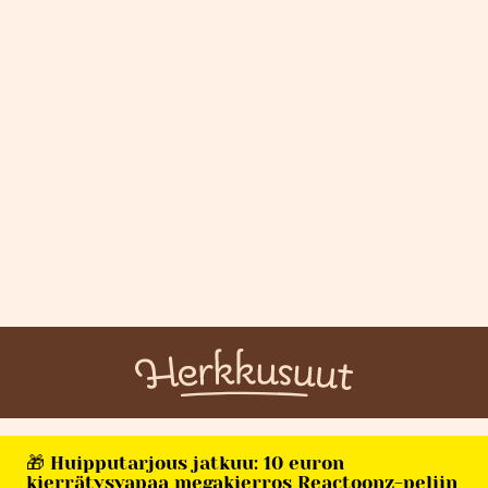
🎁 Huipputarjous jatkuu: 10 euron
kierrätysvapaa megakierros Reactoonz-peliin