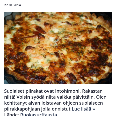
27.01.2014
Suolaiset piirakat ovat intohimoni. Rakastan
niitä! Voisin syödä niitä vaikka päivittäin. Olen
kehittänyt aivan loistavan ohjeen suolaiseen
piirakkapohjaan jolla onnistut
Lue lisää »
Lähde:
Ruokasurffausta