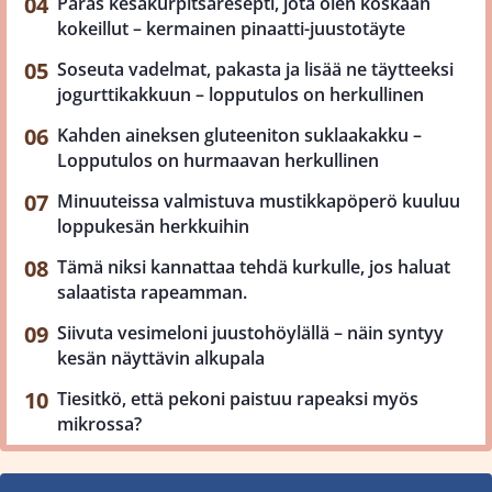
Paras kesäkurpitsaresepti, jota olen koskaan
kokeillut – kermainen pinaatti-juustotäyte
Soseuta vadelmat, pakasta ja lisää ne täytteeksi
jogurttikakkuun – lopputulos on herkullinen
Kahden aineksen gluteeniton suklaakakku –
Lopputulos on hurmaavan herkullinen
Minuuteissa valmistuva mustikkapöperö kuuluu
loppukesän herkkuihin
Tämä niksi kannattaa tehdä kurkulle, jos haluat
salaatista rapeamman.
Siivuta vesimeloni juustohöylällä – näin syntyy
kesän näyttävin alkupala
Tiesitkö, että pekoni paistuu rapeaksi myös
mikrossa?