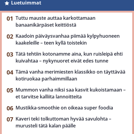
Luetuimmat
Tuttu mauste auttaa karkottamaan
banaanikärpäset keittiöstä
Kaadoin päiväysvanhaa piimää kylpyhuoneen
kaakeleille – teen kyllä toistekin
Tätä tehtiin kotonamme aina, kun ruisleipä ehti
kuivahtaa – nykynuoret eivät edes tunne
Tämä vanha merimiesten klassikko on täyttävää
kotiruokaa parhaimmillaan
Mummon vanha niksi saa kasvit kukoistamaan –
et tarvitse kalliita lannoitteita
Mustikka-smoothie on oikeaa super foodia
Kaveri teki tolkuttoman hyvää savulohta –
murusteli tätä kalan päälle