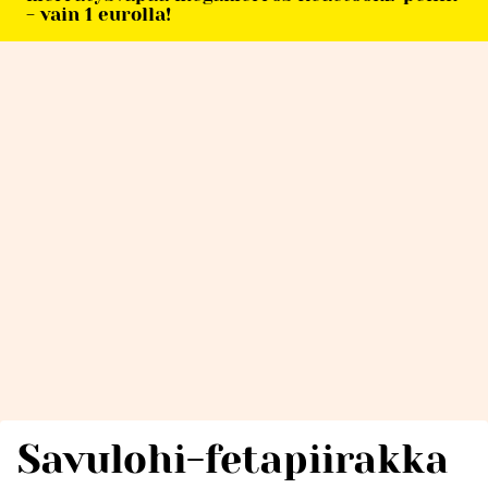
- vain 1 eurolla!
Savulohi-fetapiirakka