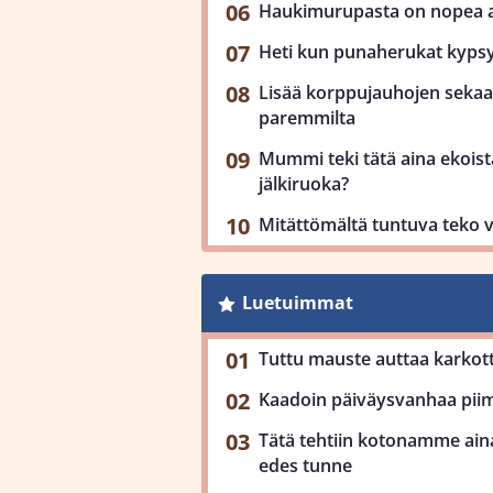
Haukimurupasta on nopea ar
Heti kun punaherukat kypsy
Lisää korppujauhojen sekaan
paremmilta
Mummi teki tätä aina ekoista
jälkiruoka?
Mitättömältä tuntuva teko 
Luetuimmat
Tuttu mauste auttaa karkot
Kaadoin päiväysvanhaa piimä
Tätä tehtiin kotonamme aina
edes tunne