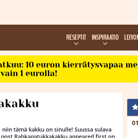
RESEPTIT
INSPIRAATIO
LEIVO
atkuu: 10 euron kierrätysvapaa m
vain 1 eurolla!
akakku
, niin tämä kakku on sinulle! Suussa sulava
post Rahkapatukkakakku appeared first on