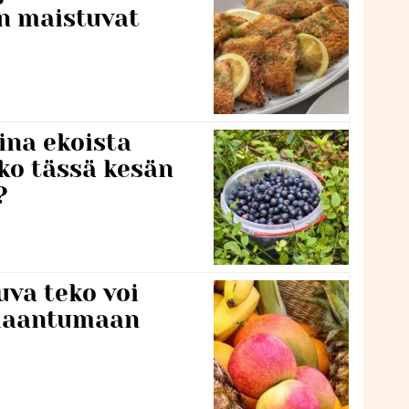
en maistuvat
ina ekoista
iko tässä kesän
?
va teko voi
ilaantumaan