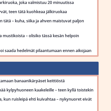
kiruoka, joka valmistuu 20 minuutissa
vät, teen tätä kuohkeaa jälkiruokaa
 tätä – kuha, siika ja ahven maistuvat paljon
 mustikoista – olisiko tässä kesän helpoin
voi saada hedelmät pilaantumaan ennen aikojaan
tamaan banaanikärpäset keittiöstä
ä kylpyhuoneen kaakeleille – teen kyllä toistekin
, kun ruisleipä ehti kuivahtaa – nykynuoret eivät