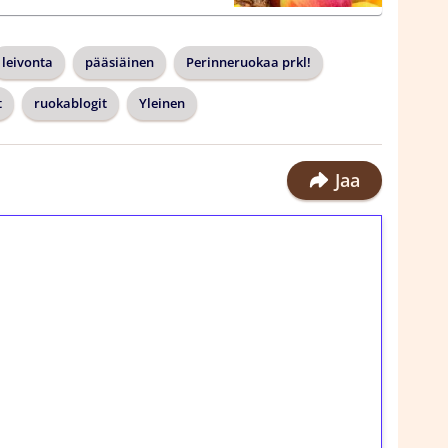
leivonta
pääsiäinen
Perinneruokaa prkl!
t
ruokablogit
Yleinen
Jaa
ilmaiskierroksia ilman
rosta Tuohi 1000 -peliin (arvo 0,20€ per
!