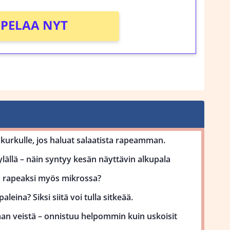
PELAA NYT
kurkulle, jos haluat salaatista rapeamman.
lällä – näin syntyy kesän näyttävin alkupala
uu rapeaksi myös mikrossa?
aleina? Siksi siitä voi tulla sitkeää.
man veistä – onnistuu helpommin kuin uskoisit