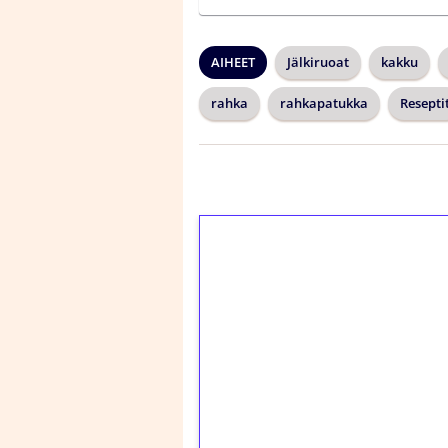
AIHEET
Jälkiruoat
kakku
rahka
rahkapatukka
Resepti
1€ = 10€ arvosta 
kierrätystä!
Talleta 1€
Saat heti 50 ilmaiskier
kierros)!
Ei kierrätysvaatimusta