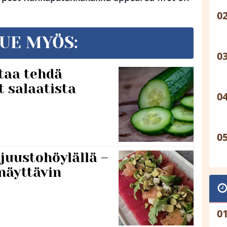
UE MYÖS:
taa tehdä
t salaatista
 juustohöylällä –
näyttävin