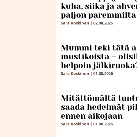
kuha, siika ja ahv
paljon paremmilta
Sara Koskinen
|
02.08.2026
Mummi teki tätä a
mustikoista – olis
helpoin jälkiruoka
Sara Koskinen
|
01.08.2026
Mitättömältä tuntu
saada hedelmät p
ennen aikojaan
Sara Koskinen
|
01.08.2026