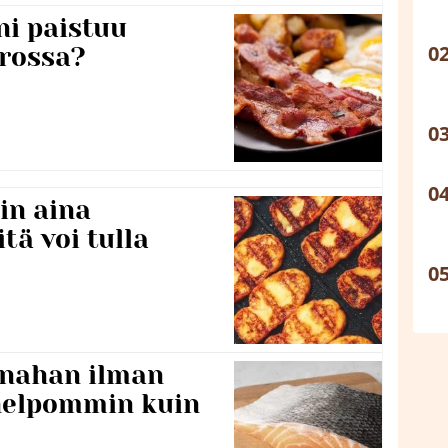
ni paistuu
rossa?
in aina
itä voi tulla
 nahan ilman
 helpommin kuin