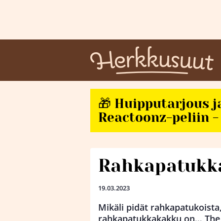
🎁 Huipputarjous j
Reactoonz-peliin - 
Rahkapatukk
19.03.2023
Mikäli pidät rahkapatukoista
rahkapatukkakakku on… The 