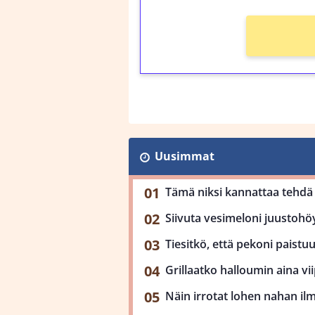
Uusimmat
Tämä niksi kannattaa tehdä 
Siivuta vesimeloni juustohöy
Tiesitkö, että pekoni paist
Grillaatko halloumin aina viip
Näin irrotat lohen nahan il