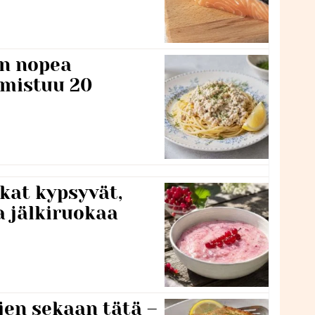
n nopea
lmistuu 20
kat kypsyvät,
a jälkiruokaa
jen sekaan tätä –