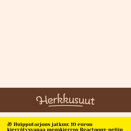
🎁 Huipputarjous jatkuu: 10 euron
kierrätysvapaa megakierros Reactoonz-peliin