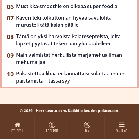
Mustikka-smoothie on oikeaa super foodia
Kaveri teki tolkuttoman hyvää savulohta –
murusteli tätä kalan päälle
Tämä on yksi harvoista kalaresepteistä, joita
lapset pyytävät tekemään yhä uudelleen
Näin valmistat herkullista marjamehua ilman
mehumaijaa
Pakastettua lihaa ei kannattaisi sulattaa ennen
paistamista – tässä syy
© 2026 - Herkkusuut.com. Kaikki oikeudet pidätetään.
ETUSIVU
RESEPTIT
DIY
VALIKKO