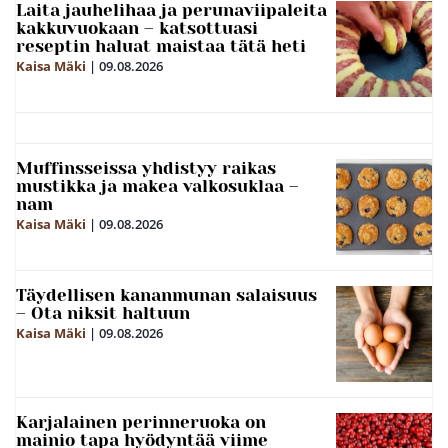
Laita jauhelihaa ja perunaviipaleita
kakkuvuokaan – katsottuasi
reseptin haluat maistaa tätä heti
Kaisa Mäki
|
09.08.2026
Muffinsseissa yhdistyy raikas
mustikka ja makea valkosuklaa –
nam
Kaisa Mäki
|
09.08.2026
Täydellisen kananmunan salaisuus
– Ota niksit haltuun
Kaisa Mäki
|
09.08.2026
Karjalainen perinneruoka on
mainio tapa hyödyntää viime