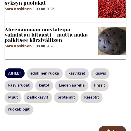
syksyn puolukat
Sara Koskinen
|
09.08.2026
Ahvenanmaan mustaleipä
valmistuu hitaasti – mutta maku
palkitsee kärsivällisen
Sara Koskinen
|
08.08.2026
AIHEET
edullinen ruoka
kasvikset
Kasvis
kasvisruoat
keitot
Lieden äärellä
linssit
Muut
palkokasvit
proteiinit
Reseptit
ruokablogit