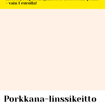
- vain 1 eurolla!
Porkkana-linssikeitto