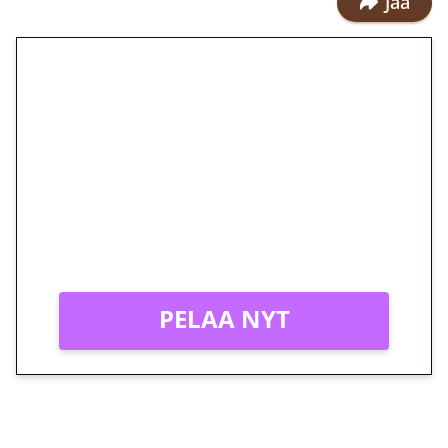
Jaa
🎁 Huipputarjous jatkuu: 10
euron kierrätysvapaa
megakierros Reactoonz-
peliin – vain 1 eurolla!
Peli: Reactoonz
Vain uusille asiakkaille!
PELAA NYT