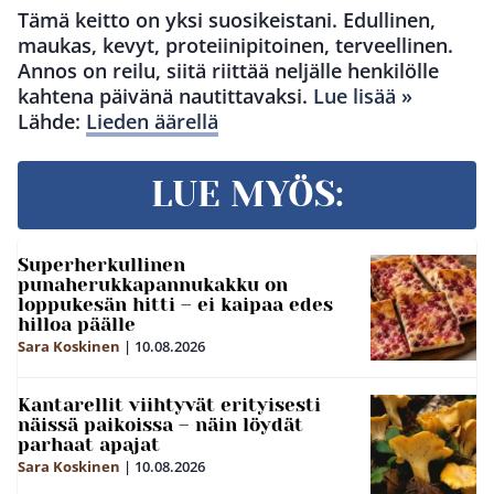
Tämä keitto on yksi suosikeistani. Edullinen,
maukas, kevyt, proteiinipitoinen, terveellinen.
Annos on reilu, siitä riittää neljälle henkilölle
kahtena päivänä nautittavaksi.
Lue lisää »
Lähde:
Lieden äärellä
LUE MYÖS:
Superherkullinen
punaherukkapannukakku on
loppukesän hitti – ei kaipaa edes
hilloa päälle
Sara Koskinen
|
10.08.2026
Kantarellit viihtyvät erityisesti
näissä paikoissa – näin löydät
parhaat apajat
Sara Koskinen
|
10.08.2026