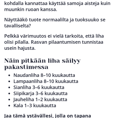
kohdalla kannattaa käyttää samoja aisteja kuin
muunkin ruoan kanssa.
Näyttääkö tuote normaalilta ja tuoksuuko se
tavalliselta?
Pelkkä värimuutos ei vielä tarkoita, että liha
olisi pilalla. Rasvan pilaantumisen tunnistaa
usein hajusta.
Näin pitkään liha säilyy
pakastimessa
Naudanliha 8–10 kuukautta
Lampaanliha 8–10 kuukautta
Sianliha 3–6 kuukautta
Siipikarja 3–6 kuukautta
Jauheliha 1–2 kuukautta
Kala 1–3 kuukautta
Jaa tämä ystävällesi, jolla on tapana