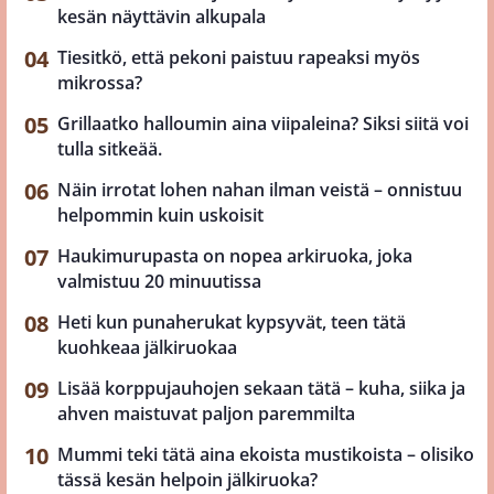
kesän näyttävin alkupala
Tiesitkö, että pekoni paistuu rapeaksi myös
mikrossa?
Grillaatko halloumin aina viipaleina? Siksi siitä voi
tulla sitkeää.
Näin irrotat lohen nahan ilman veistä – onnistuu
helpommin kuin uskoisit
Haukimurupasta on nopea arkiruoka, joka
valmistuu 20 minuutissa
Heti kun punaherukat kypsyvät, teen tätä
kuohkeaa jälkiruokaa
Lisää korppujauhojen sekaan tätä – kuha, siika ja
ahven maistuvat paljon paremmilta
Mummi teki tätä aina ekoista mustikoista – olisiko
tässä kesän helpoin jälkiruoka?