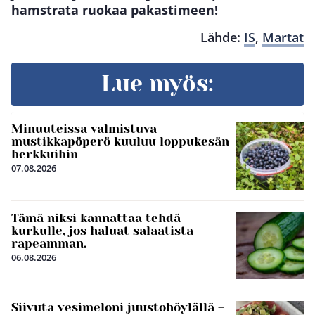
hamstrata ruokaa pakastimeen!
Lähde:
IS
,
Martat
Lue myös:
Minuuteissa valmistuva
mustikkapöperö kuuluu loppukesän
herkkuihin
07.08.2026
Tämä niksi kannattaa tehdä
kurkulle, jos haluat salaatista
rapeamman.
06.08.2026
Siivuta vesimeloni juustohöylällä –