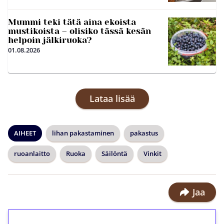
Mummi teki tätä aina ekoista
mustikoista – olisiko tässä kesän
helpoin jälkiruoka?
01.08.2026
Lataa lisää
AIHEET
lihan pakastaminen
pakastus
ruoanlaitto
Ruoka
Säilöntä
Vinkit
Jaa