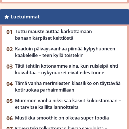
Luetuimmat
Tuttu mauste auttaa karkottamaan
banaanikärpäset keittiöstä
Kaadoin päiväysvanhaa piimää kylpyhuoneen
kaakeleille – teen kyllä toistekin
Tätä tehtiin kotonamme aina, kun ruisleipä ehti
kuivahtaa – nykynuoret eivät edes tunne
Tämä vanha merimiesten klassikko on täyttävää
kotiruokaa parhaimmillaan
Mummon vanha niksi saa kasvit kukoistamaan –
et tarvitse kalliita lannoitteita
Mustikka-smoothie on oikeaa super foodia
Kaveri teki tolkuttoman hyvää savulohta –