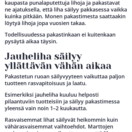
kaupasta punalaputettuja lihoja ja pakastavat
ne ajatuksella, että liha säilyy pakkasessa vaikka
kuinka pitkään. Monen pakastimesta saattaakin
löytyä lihoja jopa vuosien takaa.
Todellisuudessa pakastinkaan ei kuitenkaan
pysäytä aikaa täysin.
Jauheliha säilyy
yllättävän vähän aikaa
Pakastetun ruoan säilyvyyteen vaikuttaa paljon
tuotteen rasvapitoisuus ja laatu.
Esimerkiksi jauheliha kuuluu helposti
pilaantuviin tuotteisiin ja säilyy pakastimessa
yleensä vain noin 1–2 kuukautta.
Rasvaisemmat lihat säilyvät heikommin kuin
vähärasvaisemmat vaihtoehdot. Marttojen