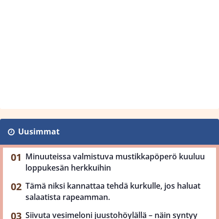
Uusimmat
Minuuteissa valmistuva mustikkapöperö kuuluu
loppukesän herkkuihin
Tämä niksi kannattaa tehdä kurkulle, jos haluat
salaatista rapeamman.
Siivuta vesimeloni juustohöylällä – näin syntyy