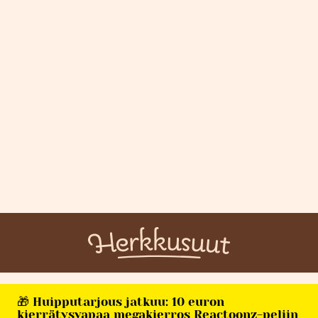
🎁 Huipputarjous jatkuu: 10 euron
kierrätysvapaa megakierros Reactoonz-peliin