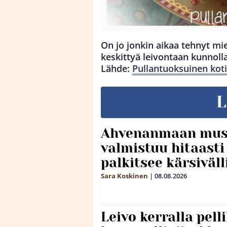
On jo jonkin aikaa tehnyt mie
keskittyä leivontaan kunnolla 
Lähde:
Pullantuoksuinen koti
L
Ahvenanmaan mus
valmistuu hitaast
palkitsee kärsiväll
Sara Koskinen
|
08.08.2026
Leivo kerralla pel