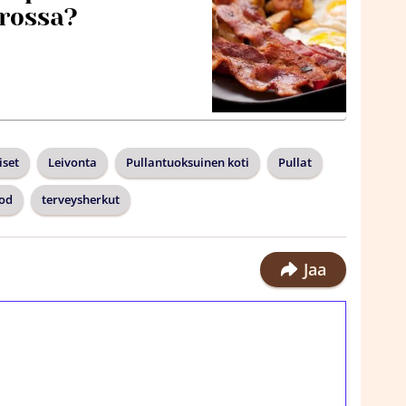
rossa?
iset
Leivonta
Pullantuoksuinen koti
Pullat
od
terveysherkut
Jaa
ilmaiskierroksia ilman