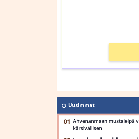
Talleta 1€
Saat heti 50 ilmaiskier
kierros)!
Ei kierrätysvaatimusta
Uusimmat
Ahvenanmaan mustaleipä val
kärsivällisen