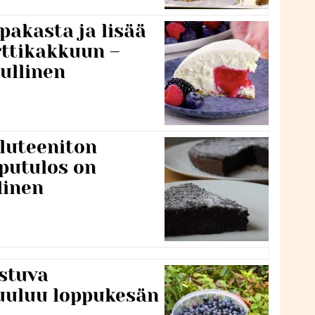
pakasta ja lisää
rttikakkuun –
ullinen
luteeniton
putulos on
linen
stuva
uuluu loppukesän