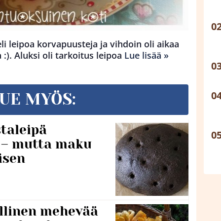
li leipoa korvapuusteja ja vihdoin oli aikaa
:). Aluksi oli tarkoitus leipoa
Lue lisää »
UE MYÖS:
taleipä
i – mutta maku
isen
lillinen mehevää