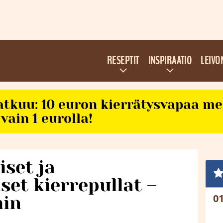
RESEPTIT
INSPIRAATIO
LEIVO
atkuu: 10 euron kierrätysvapaa m
vain 1 eurolla!
iset ja
set kierrepullat –
min