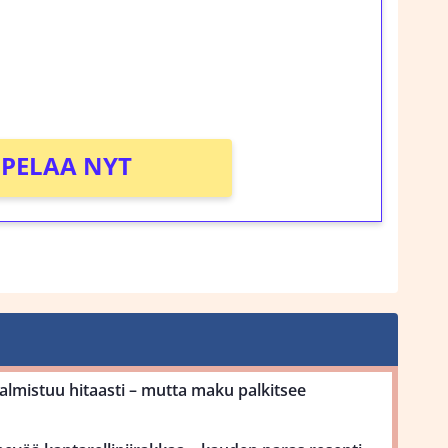
rosta Tuohi 1000 -peliin (arvo 0,20€ per
!
PELAA NYT
mistuu hitaasti – mutta maku palkitsee