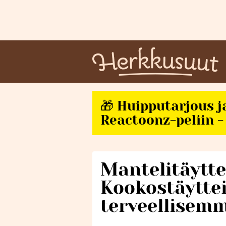
🎁 Huipputarjous j
Reactoonz-peliin - 
Mantelitäytte
Kookostäyttei
terveellisem