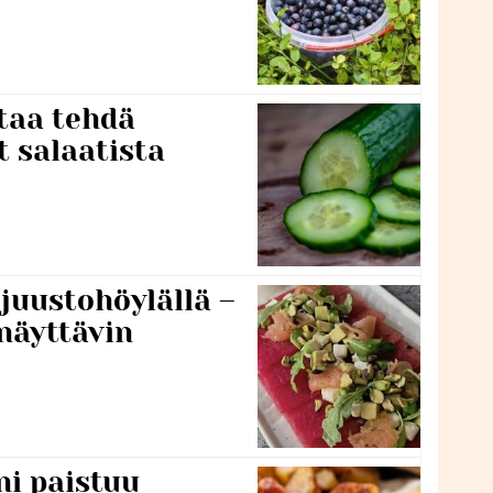
taa tehdä
t salaatista
 juustohöylällä –
näyttävin
ni paistuu