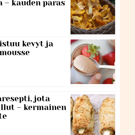
a – kauden paras
stuu kevyt ja
amousse
resepti, jota
llut – kermainen
te