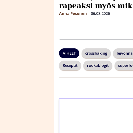
rapeaksi myös mik
Anna Pesonen
|
06.08.2026
AIHEET
crossbaking
leivonna
Reseptit
ruokablogit
superfo
1€ = 10€ arvosta 
kierrätystä!