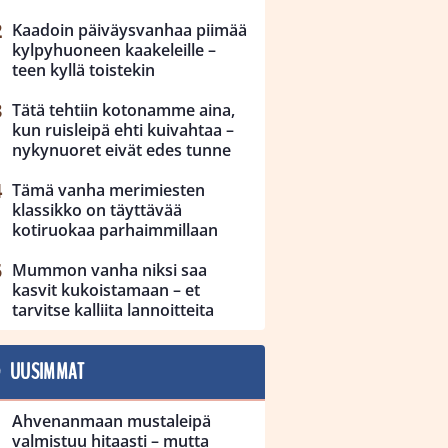
Kaadoin päiväysvanhaa piimää
kylpyhuoneen kaakeleille –
teen kyllä toistekin
Tätä tehtiin kotonamme aina,
kun ruisleipä ehti kuivahtaa –
nykynuoret eivät edes tunne
Tämä vanha merimiesten
klassikko on täyttävää
kotiruokaa parhaimmillaan
Mummon vanha niksi saa
kasvit kukoistamaan – et
tarvitse kalliita lannoitteita
UUSIMMAT
Ahvenanmaan mustaleipä
valmistuu hitaasti – mutta