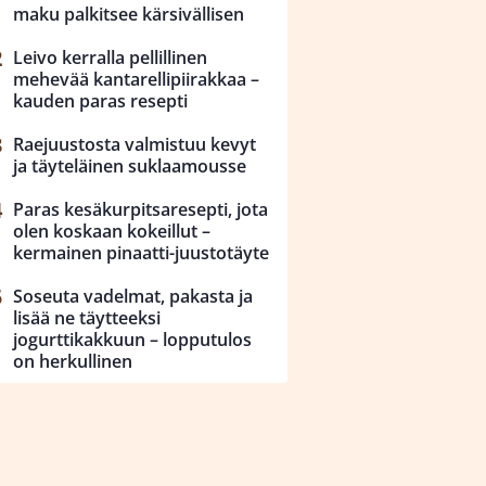
maku palkitsee kärsivällisen
Leivo kerralla pellillinen
mehevää kantarellipiirakkaa –
kauden paras resepti
Raejuustosta valmistuu kevyt
ja täyteläinen suklaamousse
Paras kesäkurpitsaresepti, jota
olen koskaan kokeillut –
kermainen pinaatti-juustotäyte
Soseuta vadelmat, pakasta ja
lisää ne täytteeksi
jogurttikakkuun – lopputulos
on herkullinen