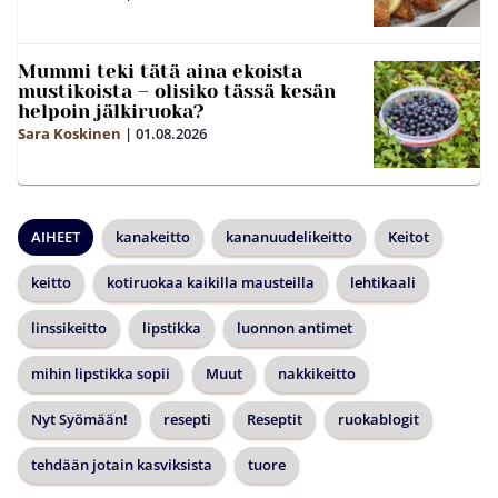
Mummi teki tätä aina ekoista
mustikoista – olisiko tässä kesän
helpoin jälkiruoka?
Sara Koskinen
|
01.08.2026
AIHEET
kanakeitto
kananuudelikeitto
Keitot
keitto
kotiruokaa kaikilla mausteilla
lehtikaali
linssikeitto
lipstikka
luonnon antimet
mihin lipstikka sopii
Muut
nakkikeitto
Nyt Syömään!
resepti
Reseptit
ruokablogit
tehdään jotain kasviksista
tuore