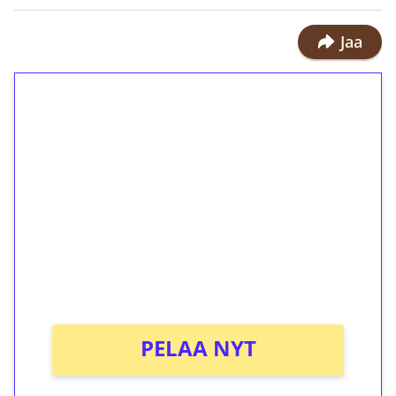
Jaa
1€ = 10€ arvosta
ilmaiskierroksia ilman
kierrätystä!
Talleta 1€
Saat heti 50 ilmaiskierrosta Tuohi
1000 -peliin (arvo 0,20€ per kierros)!
Ei kierrätysvaatimusta!
PELAA NYT