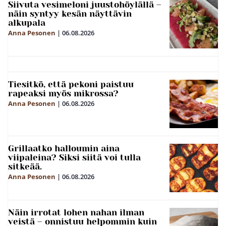
Siivuta vesimeloni juustohöylällä –
näin syntyy kesän näyttävin
alkupala
Anna Pesonen
|
06.08.2026
Tiesitkö, että pekoni paistuu
rapeaksi myös mikrossa?
Anna Pesonen
|
06.08.2026
Grillaatko halloumin aina
viipaleina? Siksi siitä voi tulla
sitkeää.
Anna Pesonen
|
06.08.2026
Näin irrotat lohen nahan ilman
veistä – onnistuu helpommin kuin