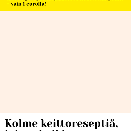
- vain 1 eurolla!
Kolme keittoreseptiä,