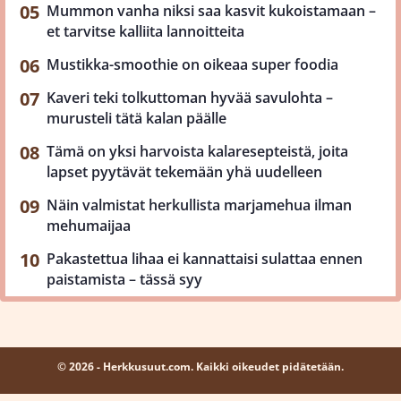
Mummon vanha niksi saa kasvit kukoistamaan –
et tarvitse kalliita lannoitteita
Mustikka-smoothie on oikeaa super foodia
Kaveri teki tolkuttoman hyvää savulohta –
murusteli tätä kalan päälle
Tämä on yksi harvoista kalaresepteistä, joita
lapset pyytävät tekemään yhä uudelleen
Näin valmistat herkullista marjamehua ilman
mehumaijaa
Pakastettua lihaa ei kannattaisi sulattaa ennen
paistamista – tässä syy
© 2026 - Herkkusuut.com. Kaikki oikeudet pidätetään.