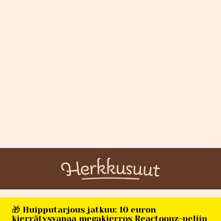
🎁 Huipputarjous jatkuu: 10 euron
kierrätysvapaa megakierros Reactoonz-peliin