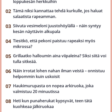
loppukesän herkkuihin
Tämä niksi kannattaa tehdä kurkulle, jos haluat
salaatista rapeamman.
Siivuta vesimeloni juustohöylällä – näin syntyy
kesän näyttävin alkupala
Tiesitkö, että pekoni paistuu rapeaksi myös
mikrossa?
Grillaatko halloumin aina viipaleina? Siksi siitä voi
tulla sitkeää.
Näin irrotat lohen nahan ilman veistä – onnistuu
helpommin kuin uskoisit
Haukimurupasta on nopea arkiruoka, joka
valmistuu 20 minuutissa
Heti kun punaherukat kypsyvät, teen tätä
kuohkeaa jälkiruokaa