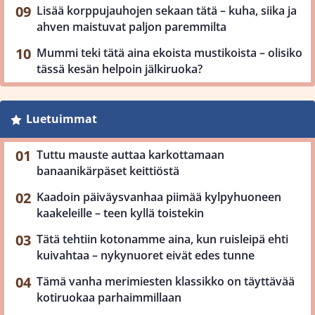
Lisää korppujauhojen sekaan tätä – kuha, siika ja
ahven maistuvat paljon paremmilta
Mummi teki tätä aina ekoista mustikoista – olisiko
tässä kesän helpoin jälkiruoka?
Luetuimmat
Tuttu mauste auttaa karkottamaan
banaanikärpäset keittiöstä
Kaadoin päiväysvanhaa piimää kylpyhuoneen
kaakeleille – teen kyllä toistekin
Tätä tehtiin kotonamme aina, kun ruisleipä ehti
kuivahtaa – nykynuoret eivät edes tunne
Tämä vanha merimiesten klassikko on täyttävää
kotiruokaa parhaimmillaan