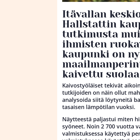
Itävallan keski
Hallstattin kau
tutkimusta mui
ihmisten ruokav
kaupunki on n
maailmanperint
kaivettu suolaa
Kaivostyöläiset tekivät aiko
tutkijoiden on näin ollut mahd
analysoida siitä löytyneitä ba
tasaisen lämpötilan vuoksi.
Näytteestä paljastui miten hi
syöneet. Noin 2 700 vuotta v
valmistuksessa käytettyä pen