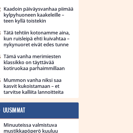
Kaadoin päiväysvanhaa piimää
kylpyhuoneen kaakeleille –
teen kyllä toistekin
Tätä tehtiin kotonamme aina,
kun ruisleipä ehti kuivahtaa –
nykynuoret eivät edes tunne
Tämä vanha merimiesten
klassikko on täyttävää
kotiruokaa parhaimmillaan
Mummon vanha niksi saa
kasvit kukoistamaan – et
tarvitse kalliita lannoitteita
UUSIMMAT
Minuuteissa valmistuva
mustikkapöperö kuuluu