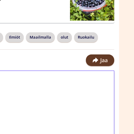
Ilmiöt
Maailmalla
olut
Ruokailu
Jaa
ilmaiskierroksia ilman
rosta Tuohi 1000 -peliin (arvo 0,20€ per