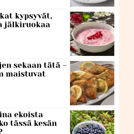
kat kypsyvät,
a jälkiruokaa
jen sekaan tätä –
en maistuvat
ina ekoista
iko tässä kesän
?