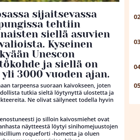
osassa sijaitsevassa
pungissa tehtiin
naisten siellä asuvien
alioista. Kyseinen
ykyään Unescon
ökohde ja siellä on
 yli 3000 vuoden ajan.
inaan tarpeensa suoraan kaivokseen, joten
ollista tutkia sieltä löytynyttä ulostetta ja
kteereita. Ne olivat säilyneet todella hyvin
enostuneesti jo silloin kaivosmiehet ovat
anhasta näytteestä löytyi sinihomejuustojen
icillium roqueforti -hometta ja oluen