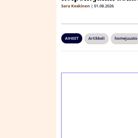
Sara Koskinen
|
01.08.2026
AIHEET
Artikkeli
homejuusto
1€ = 10€ arvosta 
kierrätystä!
Talleta 1€
Saat heti 50 ilmaiskier
kierros)!