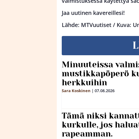
valmistuksessa käytettyä sac
Jaa uutinen kavereillesi!
Lähde: MTVuutiset / Kuva: U
L
Minuuteissa valmi
mustikkapöperö k
herkkuihin
Sara Koskinen
|
07.08.2026
Tämä niksi kannat
kurkulle, jos halua
rapeamman.