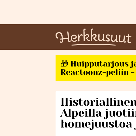
🎁 Huipputarjous j
Reactoonz-peliin - 
Historialline
Alpeilla juoti
homejuustoa j