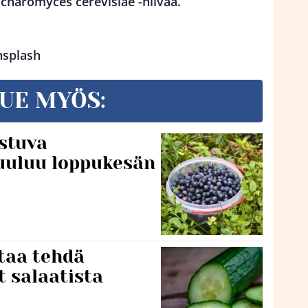
charomyces cerevisiae -hiivaa.
nsplash
UE MYÖS:
stuva
uuluu loppukesän
taa tehdä
t salaatista