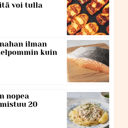
itä voi tulla
 nahan ilman
 helpommin kuin
n nopea
lmistuu 20