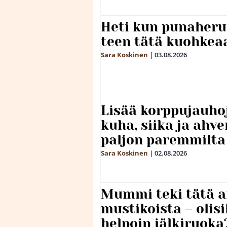
Heti kun punaheru
teen tätä kuohkea
Sara Koskinen
|
03.08.2026
Lisää korppujauho
kuha, siika ja ahv
paljon paremmilta
Sara Koskinen
|
02.08.2026
Mummi teki tätä a
mustikoista – olis
helpoin jälkiruoka