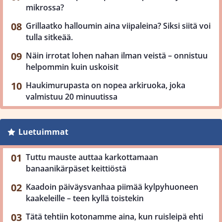
mikrossa?
Grillaatko halloumin aina viipaleina? Siksi siitä voi
tulla sitkeää.
Näin irrotat lohen nahan ilman veistä – onnistuu
helpommin kuin uskoisit
Haukimurupasta on nopea arkiruoka, joka
valmistuu 20 minuutissa
Luetuimmat
Tuttu mauste auttaa karkottamaan
banaanikärpäset keittiöstä
Kaadoin päiväysvanhaa piimää kylpyhuoneen
kaakeleille – teen kyllä toistekin
Tätä tehtiin kotonamme aina, kun ruisleipä ehti