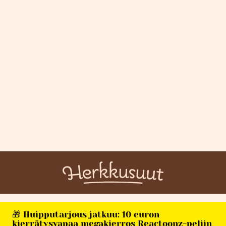
🎁 Huipputarjous jatkuu: 10 euron
kierrätysvapaa megakierros Reactoonz-peliin