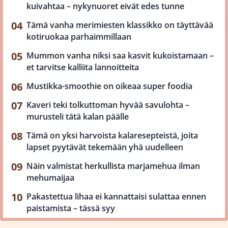
kuivahtaa – nykynuoret eivät edes tunne
Tämä vanha merimiesten klassikko on täyttävää
kotiruokaa parhaimmillaan
Mummon vanha niksi saa kasvit kukoistamaan –
et tarvitse kalliita lannoitteita
Mustikka-smoothie on oikeaa super foodia
Kaveri teki tolkuttoman hyvää savulohta –
murusteli tätä kalan päälle
Tämä on yksi harvoista kalaresepteistä, joita
lapset pyytävät tekemään yhä uudelleen
Näin valmistat herkullista marjamehua ilman
mehumaijaa
Pakastettua lihaa ei kannattaisi sulattaa ennen
paistamista – tässä syy