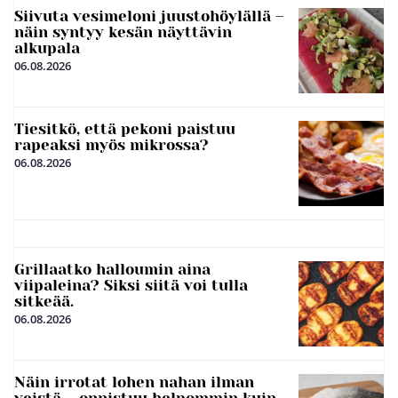
Siivuta vesimeloni juustohöylällä –
näin syntyy kesän näyttävin
alkupala
06.08.2026
Tiesitkö, että pekoni paistuu
rapeaksi myös mikrossa?
06.08.2026
Grillaatko halloumin aina
viipaleina? Siksi siitä voi tulla
sitkeää.
06.08.2026
Näin irrotat lohen nahan ilman
veistä – onnistuu helpommin kuin