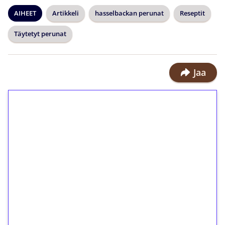
AIHEET
Artikkeli
hasselbackan perunat
Reseptit
Täytetyt perunat
Jaa
1€ = 10€ arvosta
ilmaiskierroksia ilman
kierrätystä!
Talleta 1€
Saat heti 50 ilmaiskierrosta Tuohi
1000 -peliin (arvo 0,20€ per kierros)!
Ei kierrätysvaatimusta!