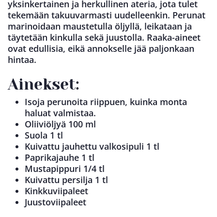
yksinkertainen ja herkullinen ateria, jota tulet
tekemään takuuvarmasti uudelleenkin. Perunat
marinoidaan maustetulla öljyllä, leikataan ja
täytetään kinkulla sekä juustolla. Raaka-aineet
ovat edullisia, eikä annokselle jää paljonkaan
hintaa.
Ainekset:
Isoja perunoita riippuen, kuinka monta
haluat valmistaa.
Oliiviöljyä 100 ml
Suola 1 tl
Kuivattu jauhettu valkosipuli 1 tl
Paprikajauhe 1 tl
Mustapippuri 1/4 tl
Kuivattu persilja 1 tl
Kinkkuviipaleet
Juustoviipaleet