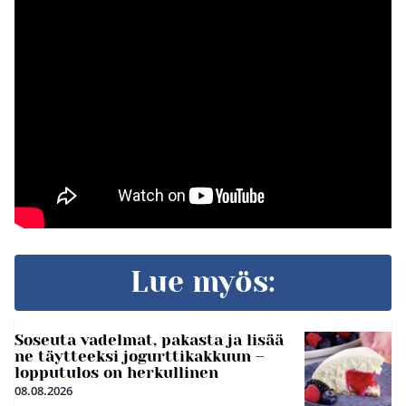
Lue myös:
Soseuta vadelmat, pakasta ja lisää
ne täytteeksi jogurttikakkuun –
lopputulos on herkullinen
08.08.2026