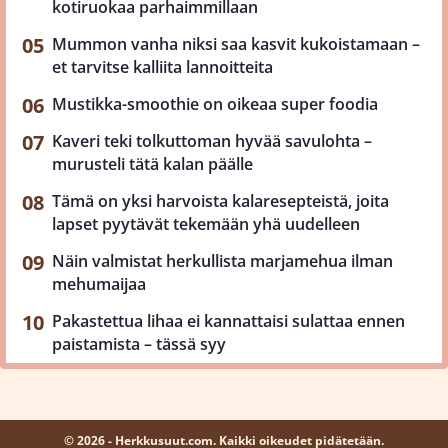
kotiruokaa parhaimmillaan
Mummon vanha niksi saa kasvit kukoistamaan –
et tarvitse kalliita lannoitteita
Mustikka-smoothie on oikeaa super foodia
Kaveri teki tolkuttoman hyvää savulohta –
murusteli tätä kalan päälle
Tämä on yksi harvoista kalaresepteistä, joita
lapset pyytävät tekemään yhä uudelleen
Näin valmistat herkullista marjamehua ilman
mehumaijaa
Pakastettua lihaa ei kannattaisi sulattaa ennen
paistamista – tässä syy
© 2026 - Herkkusuut.com. Kaikki oikeudet pidätetään.