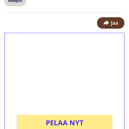
Reseptit
Jaa
1€ = 10€ arvosta
ilmaiskierroksia ilman
kierrätystä!
Talleta 1€
Saat heti 50 ilmaiskierrosta Tuohi
1000 -peliin (arvo 0,20€ per kierros)!
Ei kierrätysvaatimusta!
PELAA NYT