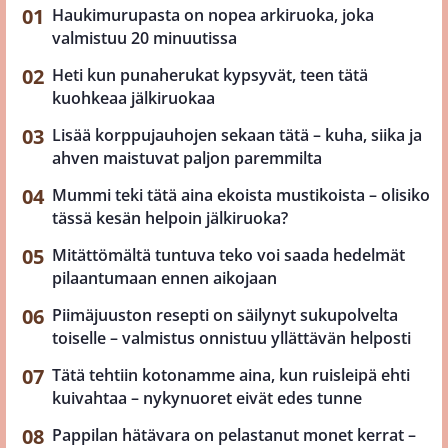
Haukimurupasta on nopea arkiruoka, joka
valmistuu 20 minuutissa
Heti kun punaherukat kypsyvät, teen tätä
kuohkeaa jälkiruokaa
Lisää korppujauhojen sekaan tätä – kuha, siika ja
ahven maistuvat paljon paremmilta
Mummi teki tätä aina ekoista mustikoista – olisiko
tässä kesän helpoin jälkiruoka?
Mitättömältä tuntuva teko voi saada hedelmät
pilaantumaan ennen aikojaan
Piimäjuuston resepti on säilynyt sukupolvelta
toiselle – valmistus onnistuu yllättävän helposti
Tätä tehtiin kotonamme aina, kun ruisleipä ehti
kuivahtaa – nykynuoret eivät edes tunne
Pappilan hätävara on pelastanut monet kerrat –