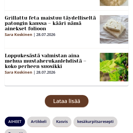
Grillattu feta maistuu täydelliseltä
patongin kanssa – kääri nämä
ainekset folioon
Sara Koskinen
|
28.07.2026
Loppukesästä valmistan aina
mehua mustaherukanlehdistä –
koko perheen suosikki
Sara Koskinen
|
28.07.2026
Lataa lisää
AIHEET
Artikkeli
Kasvis
kesäkurpitsaresepti