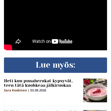
Lue myös:
Heti kun punaherukat kypsyvät,
teen tätä kuohkeaa jälkiruokaa
Sara Koskinen
|
03.08.2026