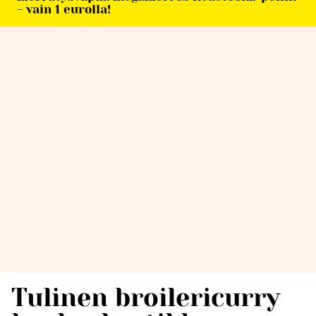
- vain 1 eurolla!
Tulinen broilericurry