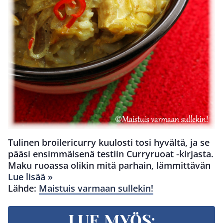
Tulinen broilericurry kuulosti tosi hyvältä, ja se
pääsi ensimmäisenä testiin Curryruoat -kirjasta.
Maku ruoassa olikin mitä parhain, lämmittävän
Lue lisää »
Lähde:
Maistuis varmaan sullekin!
LUE MYÖS: