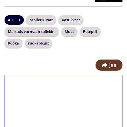
AIHEET
broileriruoat
Kastikkeet
Maistuis varmaan sullekin!
Muut
Reseptit
Ruoka
ruokablogit
Jaa
1€ = 10€ arvosta
ilmaiskierroksia ilman
kierrätystä!
Talleta 1€
Saat heti 50 ilmaiskierrosta Tuohi