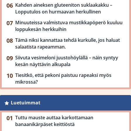
Kahden aineksen gluteeniton suklaakakku –
Lopputulos on hurmaavan herkullinen
Minuuteissa valmistuva mustikkapöperö kuuluu
loppukesän herkkuihin
Tämä niksi kannattaa tehdä kurkulle, jos haluat
salaatista rapeamman.
Siivuta vesimeloni juustohöylällä – näin syntyy
kesän näyttävin alkupala
Tiesitkö, että pekoni paistuu rapeaksi myös
mikrossa?
Luetuimmat
Tuttu mauste auttaa karkottamaan
banaanikärpäset keittiöstä