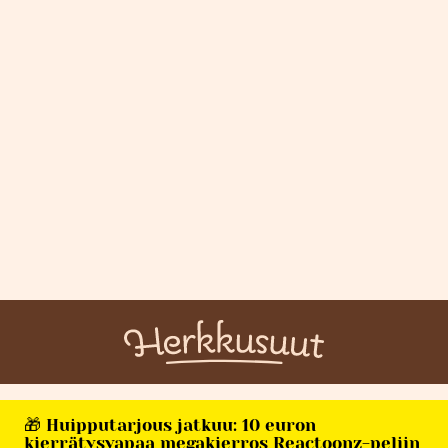
🎁 Huipputarjous jatkuu: 10 euron
kierrätysvapaa megakierros Reactoonz-peliin