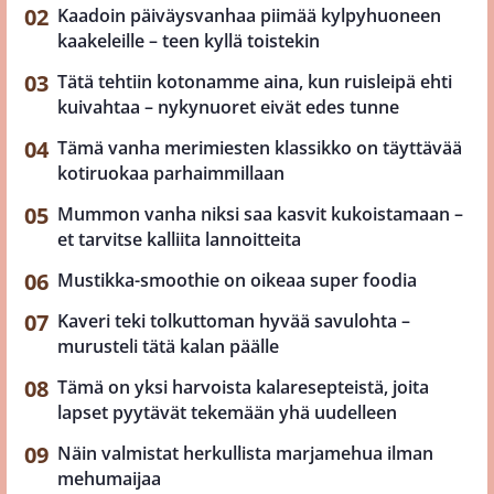
Kaadoin päiväysvanhaa piimää kylpyhuoneen
kaakeleille – teen kyllä toistekin
Tätä tehtiin kotonamme aina, kun ruisleipä ehti
kuivahtaa – nykynuoret eivät edes tunne
Tämä vanha merimiesten klassikko on täyttävää
kotiruokaa parhaimmillaan
Mummon vanha niksi saa kasvit kukoistamaan –
et tarvitse kalliita lannoitteita
Mustikka-smoothie on oikeaa super foodia
Kaveri teki tolkuttoman hyvää savulohta –
murusteli tätä kalan päälle
Tämä on yksi harvoista kalaresepteistä, joita
lapset pyytävät tekemään yhä uudelleen
Näin valmistat herkullista marjamehua ilman
mehumaijaa