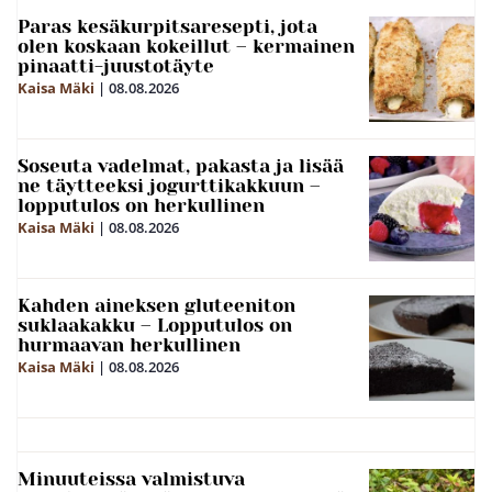
Paras kesäkurpitsaresepti, jota
olen koskaan kokeillut – kermainen
pinaatti-juustotäyte
Kaisa Mäki
|
08.08.2026
Soseuta vadelmat, pakasta ja lisää
ne täytteeksi jogurttikakkuun –
lopputulos on herkullinen
Kaisa Mäki
|
08.08.2026
Kahden aineksen gluteeniton
suklaakakku – Lopputulos on
hurmaavan herkullinen
Kaisa Mäki
|
08.08.2026
Minuuteissa valmistuva