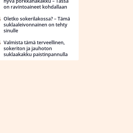
hyvä porkkanakakku – Tässä
on ravintoaineet kohdallaan
Oletko sokerilakossa? – Tämä
suklaaleivonnainen on tehty
sinulle
Valmista tämä terveellinen,
sokeriton ja jauhoton
suklaakakku paistinpannulla