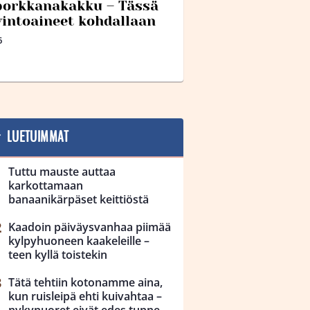
porkkanakakku – Tässä
vintoaineet kohdallaan
6
LUETUIMMAT
Tuttu mauste auttaa
karkottamaan
banaanikärpäset keittiöstä
Kaadoin päiväysvanhaa piimää
kylpyhuoneen kaakeleille –
teen kyllä toistekin
Tätä tehtiin kotonamme aina,
kun ruisleipä ehti kuivahtaa –
nykynuoret eivät edes tunne