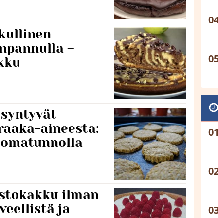
kullinen
inpannulla –
rkku
 syntyvät
raaka-aineesta:
ä omatunnolla
stokakku ilman
eellistä ja