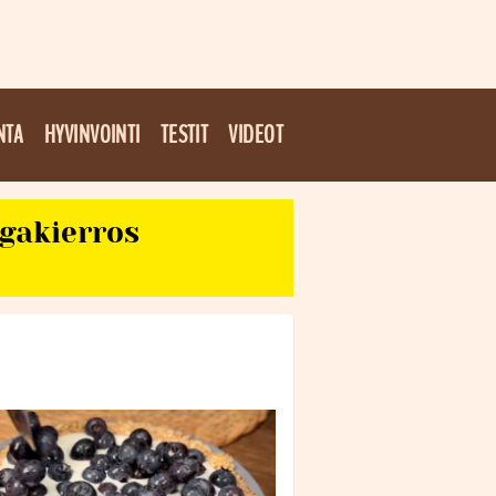
NTA
HYVINVOINTI
TESTIT
VIDEOT
egakierros