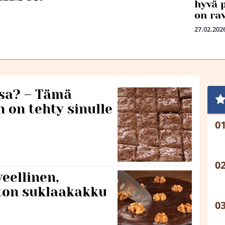
hyvä 
on ra
27.02.202
ssa? – Tämä
 on tehty sinulle
eellinen,
oton suklaakakku