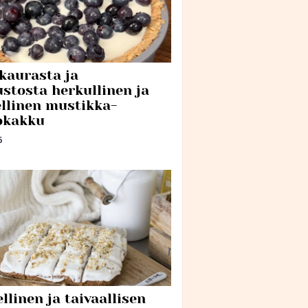
 kaurasta ja
ustosta herkullinen ja
ellinen mustikka-
okakku
6
llinen ja taivaallisen