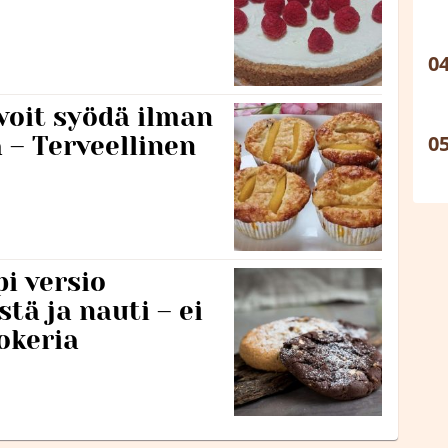
voit syödä ilman
– Terveellinen
pi versio
tä ja nauti – ei
okeria