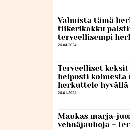
Valmista tämä her
tiikerikakku paist
terveellisempi he
26.04.2024
Terveelliset keksit
helposti kolmesta 
herkuttele hyväll
26.01.2024
Maukas marja-juu
vehnäjauhoja – terv