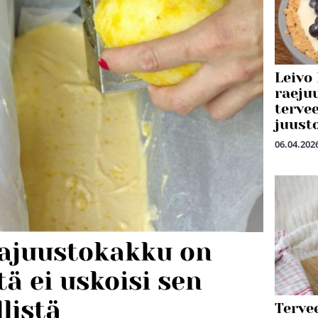
Leivo
raeju
terve
juust
06.04.202
ajuustokakku on
tä ei uskoisi sen
listä
Tervee