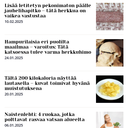
Lisää letitetyn pekonimaton päälle
jauhelihapitko – tätä herkkua on
vaikea vastustaa
10.02.2025
Hampurilaisia eri puolilta
maailmaa – varoitus: Tätä
katsoessa tulee varma herkkuhimo
24.01.2025
Tältä 200 kilokaloria näyttää
lautasella – kuvat toimivat hyvänä
muistutuksena
20.01.2025
Naistenlehti: 4 ruokaa, jotka
polttavat rasvaa vatsan alueelta
06.01.2025