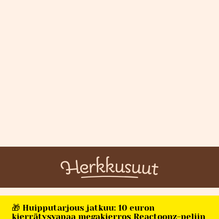
🎁 Huipputarjous jatkuu: 10 euron
kierrätysvapaa megakierros Reactoonz-peliin