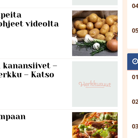
apeita
ohjeet videolta
 kanansiivet –
erkku – Katso
ampaan