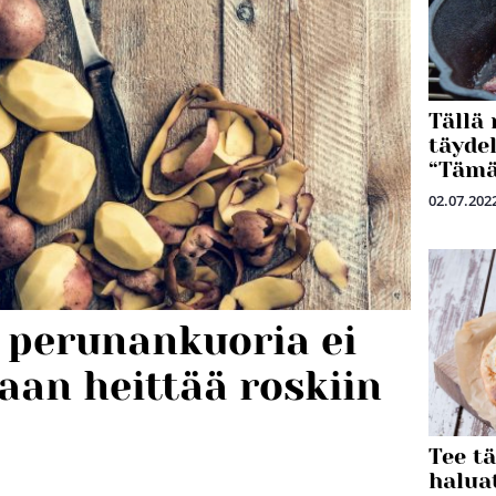
Tällä 
täyde
“Tämä
02.07.202
i perunankuoria ei
aan heittää roskiin
Tee t
haluat