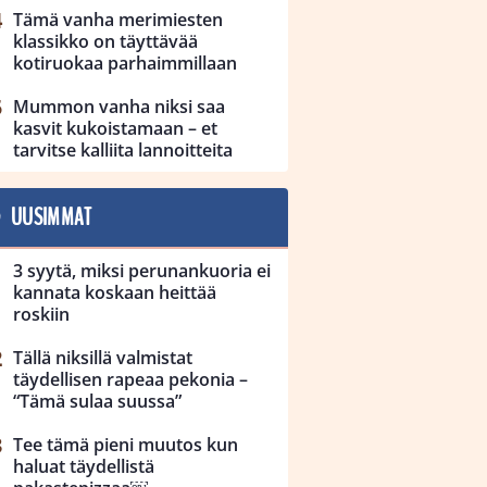
Tämä vanha merimiesten
klassikko on täyttävää
kotiruokaa parhaimmillaan
Mummon vanha niksi saa
kasvit kukoistamaan – et
tarvitse kalliita lannoitteita
UUSIMMAT
3 syytä, miksi perunankuoria ei
kannata koskaan heittää
roskiin
Tällä niksillä valmistat
täydellisen rapeaa pekonia –
“Tämä sulaa suussa”
Tee tämä pieni muutos kun
haluat täydellistä