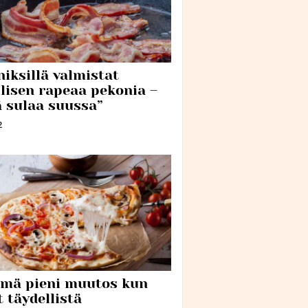
niksillä valmistat
llisen rapeaa pekonia –
 sulaa suussa”
2
ämä pieni muutos kun
 täydellistä