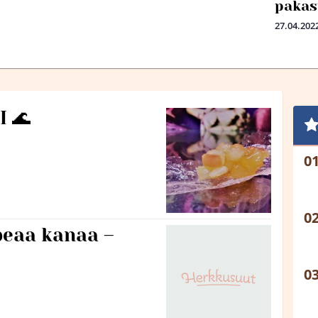
pakas
27.04.202
 🌊
peaa kanaa –