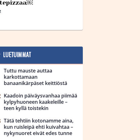
tepizzaa￼
2
LUETUIMMAT
Tuttu mauste auttaa
karkottamaan
banaanikärpäset keittiöstä
Kaadoin päiväysvanhaa piimää
kylpyhuoneen kaakeleille –
teen kyllä toistekin
Tätä tehtiin kotonamme aina,
kun ruisleipä ehti kuivahtaa –
nykynuoret eivät edes tunne