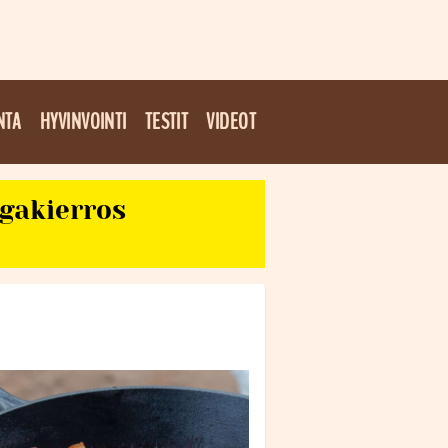
NTA
HYVINVOINTI
TESTIT
VIDEOT
egakierros