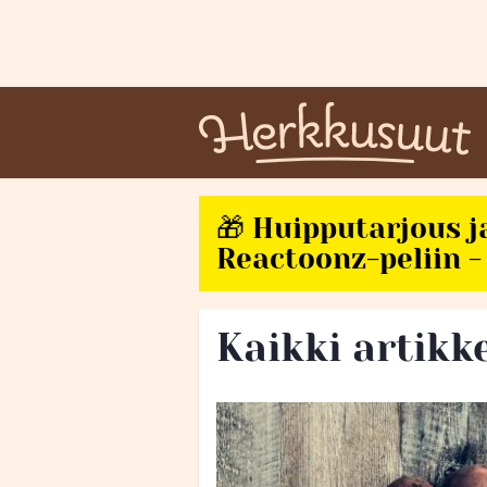
🎁 Huipputarjous j
Reactoonz-peliin - 
Kaikki artikk