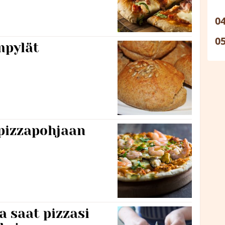
mpylät
 pizzapohjaan
la saat pizzasi