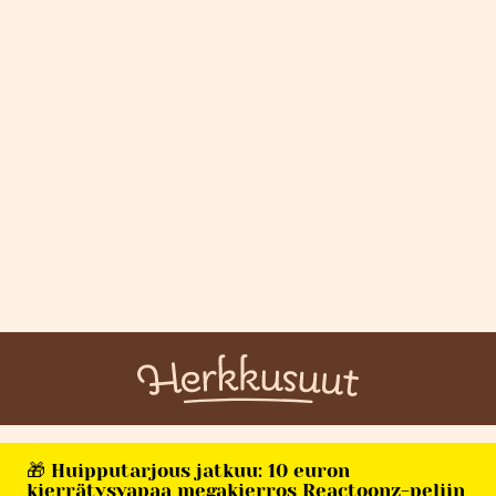
🎁 Huipputarjous jatkuu: 10 euron
kierrätysvapaa megakierros Reactoonz-peliin