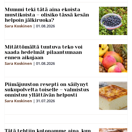
Mummi teki tätä aina ekoista
mustikoista – olisiko tässä kesän
helpoin jälkiruoka?
Sara Koskinen
|
01.08.2026
Mitättömältä tuntuva teko voi
saada hedelmät pilaantumaan
ennen aikojaan
Sara Koskinen
|
01.08.2026
Piimäjuuston resepti on säilynyt
sukupolvelta toiselle – valmistus
onnistuu yllättävän helposti
Sara Koskinen
|
31.07.2026
Tätä tehtiin kotonamme aina, kun