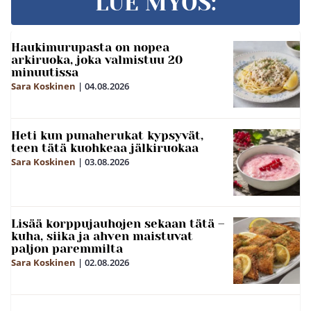
LUE MYÖS:
Haukimurupasta on nopea
arkiruoka, joka valmistuu 20
minuutissa
Sara Koskinen
|
04.08.2026
Heti kun punaherukat kypsyvät,
teen tätä kuohkeaa jälkiruokaa
Sara Koskinen
|
03.08.2026
Lisää korppujauhojen sekaan tätä –
kuha, siika ja ahven maistuvat
paljon paremmilta
Sara Koskinen
|
02.08.2026