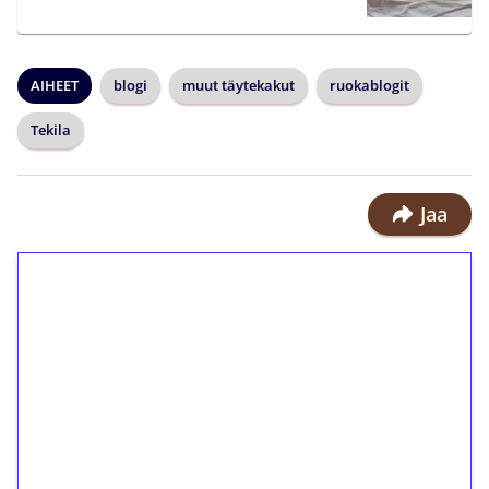
AIHEET
blogi
muut täytekakut
ruokablogit
Tekila
Jaa
1€ = 10€ arvosta
ilmaiskierroksia ilman
kierrätystä!
Talleta 1€
Saat heti 50 ilmaiskierrosta Tuohi
1000 -peliin (arvo 0,20€ per kierros)!