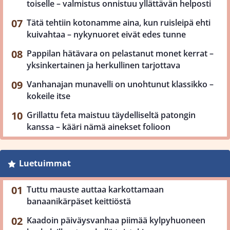
toiselle – valmistus onnistuu yllättävän helposti
Tätä tehtiin kotonamme aina, kun ruisleipä ehti
kuivahtaa – nykynuoret eivät edes tunne
Pappilan hätävara on pelastanut monet kerrat –
yksinkertainen ja herkullinen tarjottava
Vanhanajan munavelli on unohtunut klassikko –
kokeile itse
Grillattu feta maistuu täydelliseltä patongin
kanssa – kääri nämä ainekset folioon
Luetuimmat
Tuttu mauste auttaa karkottamaan
banaanikärpäset keittiöstä
Kaadoin päiväysvanhaa piimää kylpyhuoneen