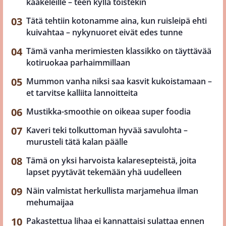
kaakeleille – teen kyllä toistekin
Tätä tehtiin kotonamme aina, kun ruisleipä ehti
kuivahtaa – nykynuoret eivät edes tunne
Tämä vanha merimiesten klassikko on täyttävää
kotiruokaa parhaimmillaan
Mummon vanha niksi saa kasvit kukoistamaan –
et tarvitse kalliita lannoitteita
Mustikka-smoothie on oikeaa super foodia
Kaveri teki tolkuttoman hyvää savulohta –
murusteli tätä kalan päälle
Tämä on yksi harvoista kalaresepteistä, joita
lapset pyytävät tekemään yhä uudelleen
Näin valmistat herkullista marjamehua ilman
mehumaijaa
Pakastettua lihaa ei kannattaisi sulattaa ennen