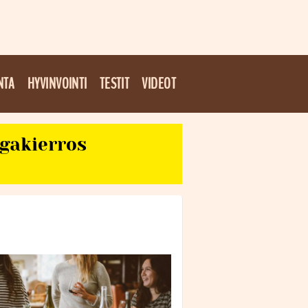
NTA
HYVINVOINTI
TESTIT
VIDEOT
egakierros