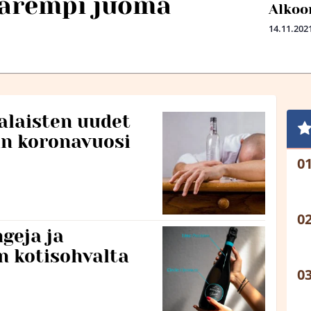
arempi juoma
Alkoo
14.11.202
alaisten uudet
in koronavuosi
ngeja ja
n kotisohvalta