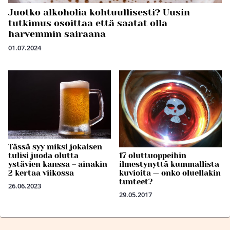
Juotko alkoholia kohtuullisesti? Uusin
tutkimus osoittaa että saatat olla
harvemmin sairaana
01.07.2024
Tässä syy miksi jokaisen
17 oluttuoppeihin
tulisi juoda olutta
ilmestynyttä kummallista
ystävien kanssa – ainakin
kuvioita — onko oluellakin
2 kertaa viikossa
tunteet?
26.06.2023
29.05.2017