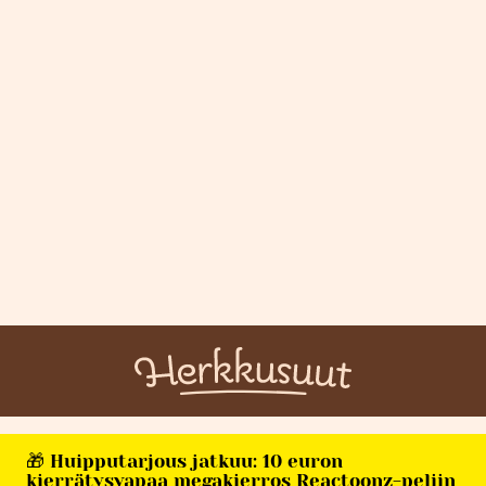
🎁 Huipputarjous jatkuu: 10 euron
kierrätysvapaa megakierros Reactoonz-peliin