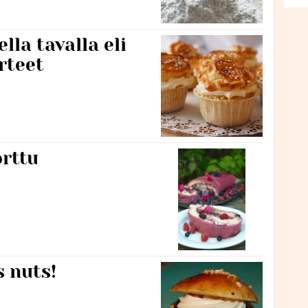
lla tavalla eli
rteet
rttu
s nuts!