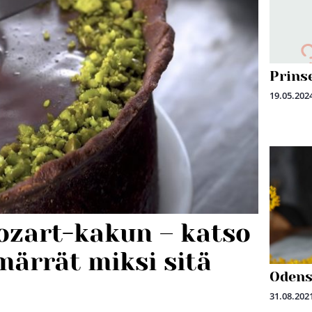
Prins
19.05.202
ozart-kakun – katso
märrät miksi sitä
Odens
31.08.202