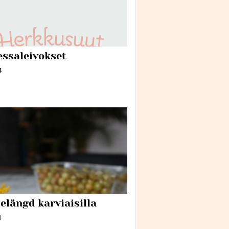
essaleivokset
4
elängd karviaisilla
1