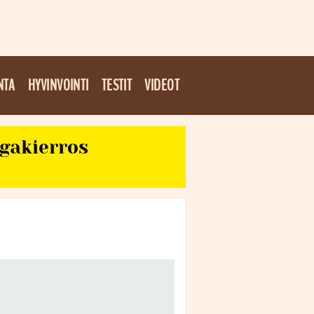
NTA
HYVINVOINTI
TESTIT
VIDEOT
egakierros