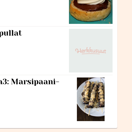
pullat
a3: Marsipaani-