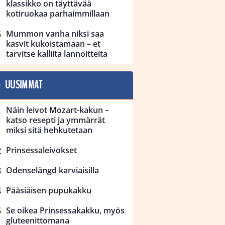
klassikko on täyttävää
kotiruokaa parhaimmillaan
Mummon vanha niksi saa
kasvit kukoistamaan – et
tarvitse kalliita lannoitteita
UUSIMMAT
Näin leivot Mozart-kakun –
katso resepti ja ymmärrät
miksi sitä hehkutetaan
Prinsessaleivokset
Odenselängd karviaisilla
Pääsiäisen pupukakku
Se oikea Prinsessakakku, myös
gluteenittomana