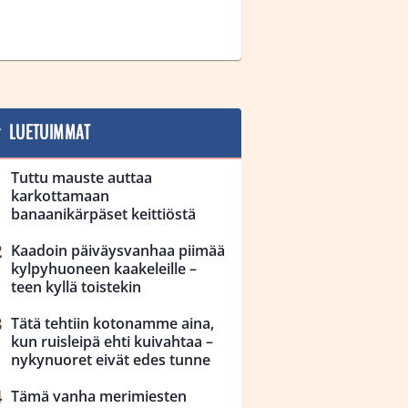
LUETUIMMAT
Tuttu mauste auttaa
karkottamaan
banaanikärpäset keittiöstä
Kaadoin päiväysvanhaa piimää
kylpyhuoneen kaakeleille –
teen kyllä toistekin
Tätä tehtiin kotonamme aina,
kun ruisleipä ehti kuivahtaa –
nykynuoret eivät edes tunne
Tämä vanha merimiesten