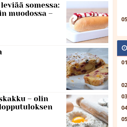
a leviää somessa:
rin muodossa –
n
skakku – olin
lopputuloksen