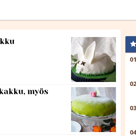
akku
akakku, myös