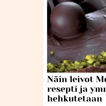
Näin leivot M
resepti ja ym
hehkutetaan