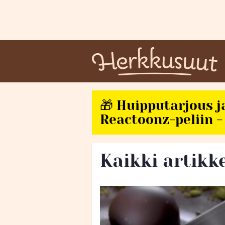
🎁 Huipputarjous j
Reactoonz-peliin - 
Kaikki artikk